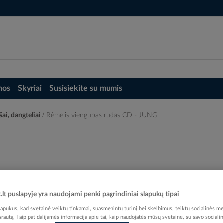
nos
Skyriai
Susisiekite su mumis
šai, dangteliai
Rėmelis viengubas rudas CD - JUNG
t.lt puslapyje yra naudojami penki pagrindiniai slapukų tipai
Elektrobalt prekės kodas
pukus, kad svetainė veiktų tinkamai, suasmenintų turinį bei skelbimus, teiktų socialinės me
EAN kodas
40113
 srautą. Taip pat dalijamės informacija apie tai, kaip naudojatės mūsų svetaine, su savo sociali
Gamintojo prekės kodas