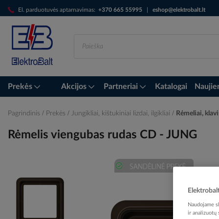
Skip
El. parduotuvės aptarnavimas:
+370 665 55995
|
eshop@elektrobalt.lt
to
Content
Prekės
Akcijos
Partneriai
Katalogai
Naujie
Pagrindinis
Prekės
Jungikliai, kištukiniai lizdai, ilgikliai
Rėmeliai, klavi
Rėmelis viengubas rudas CD - JUNG
Skip
to
Elektrobal
the
Naudojame sla
end
ir analizuotų
of