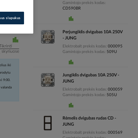
Gamintojo prekės kodas
CD590BR
i kainas
isus slapukus
Perjungiklis dvigubas 10A 250V
- JUNG
Tikrinti
Elektrobalt prekės kodas
000095
į skyriuose
Gamintojo prekės kodas
509U
lius iki
nurodytu
Jungiklis dvigubas 10A 250V -
ki 9:00.
JUNG
 valanda
Elektrobalt prekės kodas
000059
Gamintojo prekės kodas
505U
Rėmelis dvigubas rudas CD -
JUNG
Elektrobalt prekės kodas
000569