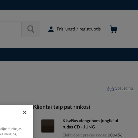
Prisijungti / registruotis
Spausdinti
Klientai taip pat rinkosi
Klavišas viengubam jungikliui
000455
rudas CD - JUNG
dijos funkcijas
77051607
nės medijos,
Elektrobalt prekės kodas
000456
CD581BR