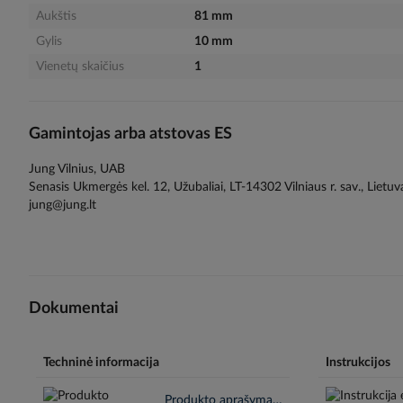
Aukštis
81 mm
Gylis
10 mm
Vienetų skaičius
1
Gamintojas arba atstovas ES
Jung Vilnius, UAB
Senasis Ukmergės kel. 12, Užubaliai, LT-14302 Vilniaus r. sav., Lietuv
jung@jung.lt
Dokumentai
Techninė informacija
Instrukcijos
Produkto aprašymas en.pdf