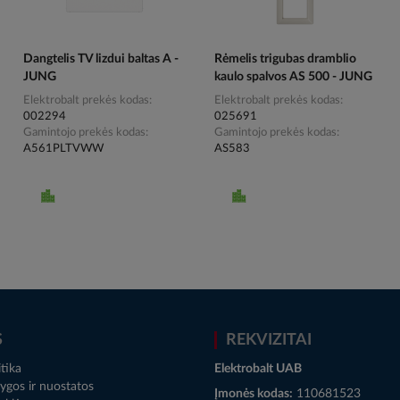
Dangtelis TV lizdui baltas A -
Rėmelis trigubas dramblio
JUNG
kaulo spalvos AS 500 - JUNG
Elektrobalt prekės kodas
Elektrobalt prekės kodas
002294
025691
Gamintojo prekės kodas
Gamintojo prekės kodas
A561PLTVWW
AS583
S
REKVIZITAI
tika
Elektrobalt UAB
ygos ir nuostatos
Įmonės kodas:
110681523