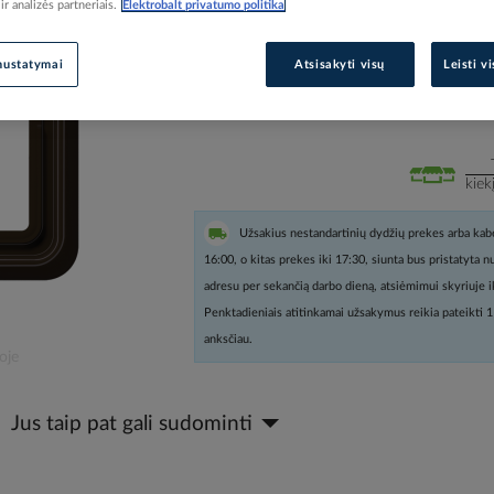
r analizės partneriais.
Elektrobalt privatumo politika
Prisijunkite, norėdami pamatyt
nustatymai
Atsisakyti visų
Leisti v
Įtraukti į palyginimą
kiek
Užsakius nestandartinių dydžių prekes arba kabe
16:00, o kitas prekes iki 17:30, siunta bus pristatyta 
adresu per sekančią darbo dieną, atsiėmimui skyriuje i
Penktadieniais atitinkamai užsakymus reikia pateikti 1
anksčiau.
oje
Jus taip pat gali sudominti