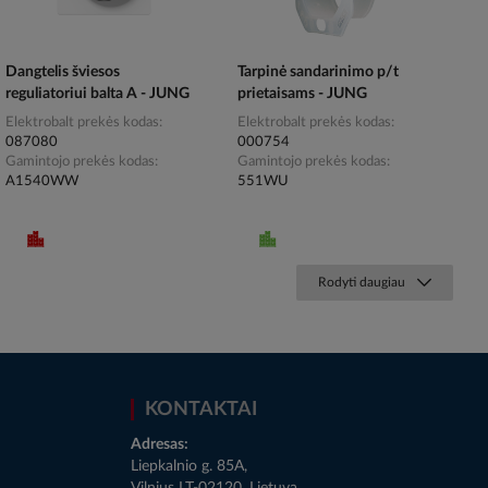
Dangtelis šviesos
Tarpinė sandarinimo p/t
reguliatoriui balta A - JUNG
prietaisams - JUNG
Elektrobalt prekės kodas
Elektrobalt prekės kodas
087080
000754
Gamintojo prekės kodas
Gamintojo prekės kodas
A1540WW
551WU
Rodyti daugiau
KONTAKTAI
Adresas:
Liepkalnio g. 85A,