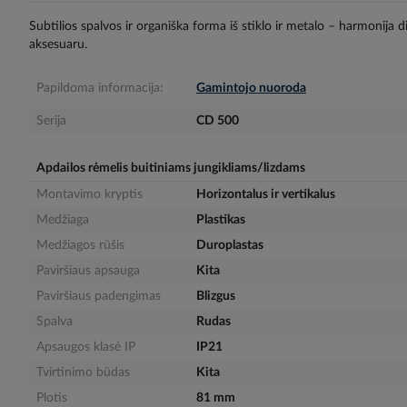
gallery
Subtilios spalvos ir organiška forma iš stiklo ir metalo – harmonija 
aksesuaru.
Papildoma informacija:
Gamintojo nuoroda
Serija
CD 500
Apdailos rėmelis buitiniams jungikliams/lizdams
Montavimo kryptis
Horizontalus ir vertikalus
Medžiaga
Plastikas
Medžiagos rūšis
Duroplastas
Paviršiaus apsauga
Kita
Paviršiaus padengimas
Blizgus
Spalva
Rudas
Apsaugos klasė IP
IP21
Tvirtinimo būdas
Kita
Plotis
81 mm