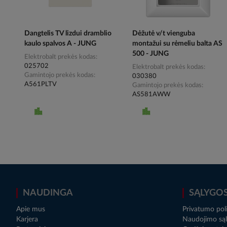
Dangtelis TV lizdui dramblio
Dėžutė v/t vienguba
kaulo spalvos A - JUNG
montažui su rėmeliu balta AS
500 - JUNG
Elektrobalt prekės kodas
025702
Elektrobalt prekės kodas
Gamintojo prekės kodas
030380
A561PLTV
Gamintojo prekės kodas
AS581AWW
NAUDINGA
SĄLYGO
Apie mus
Privatumo poli
Karjera
Naudojimo sąl