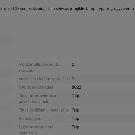
diktuoja CD serijos dizainą. Taip šviesos jungiklis tampa ypatingu gyvenimo
Horizontalių elementų
1
skaičius
Vertikalių elementų skaičius
1
RAL spalvos kodas
8022
Tinka montavimui ant
Taip
paviršinio kanalo
Tinka įleidžiamai instaliacijai
Taip
Be halogenų
Taip
Lygiai montuojama
Taip
instaliacija