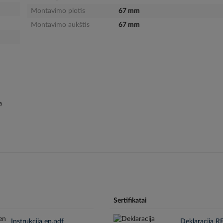
Montavimo plotis
67 mm
Montavimo aukštis
67 mm
a
Sertifikatai
Instrukcija en.pdf