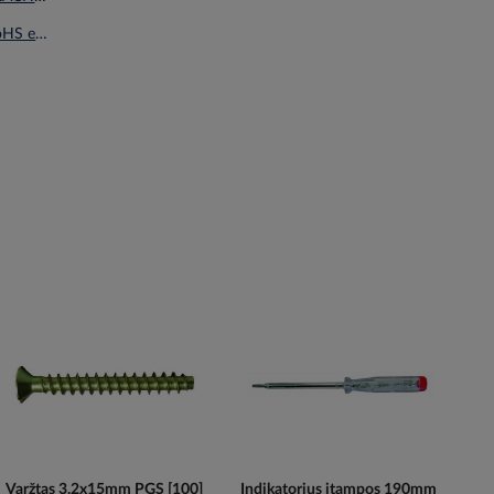
Deklaracija RoHS en.pdf
Varžtas 3.2x15mm PGS [100]
Indikatorius įtampos 190mm