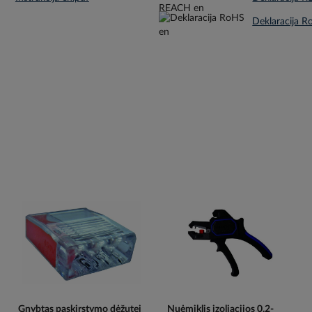
Gnybtas paskirstymo dėžutei
Nuėmiklis izoliacijos 0.2-