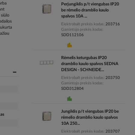
arba
Perjungiklis p/t viengubas IP20
ant
be rėmelio dramblio kaulo
 siūlo
spalvos 10A ...
pdailos
Elektrobalt prekės kodas
203716
sukurta
Gamintojo prekės kodas
mažiau
SDD112106
Rėmelis keturgubas IP20
dramblio kaulo spalvos SEDNA
DESIGN - SCHNEIDE...
Elektrobalt prekės kodas
203750
Gamintojo prekės kodas
SDD312804
Jungiklis p/t viengubas IP20 be
mas
rėmelio dramblio kaulo spalvos
10A 250...
Elektrobalt prekės kodas
203707