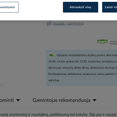
nustatymai
Atsisakyti visų
Leisti v
Prisijunkite, norėdami pamatyt
Įtraukti į palyginimą
kiek
Užsakius nestandartinių dydžių prekes arba kabe
16:00, o kitas prekes iki 17:30, siunta bus pristatyta 
adresu per sekančią darbo dieną, atsiėmimui skyriuje i
Penktadieniais atitinkamai užsakymus reikia pateikti 1
anksčiau.
oje
dominti
Gamintojas rekomenduoja
aprastą montavimą ir naudojimą, patikimumą bei kokybę. Taip pat ir naujoji