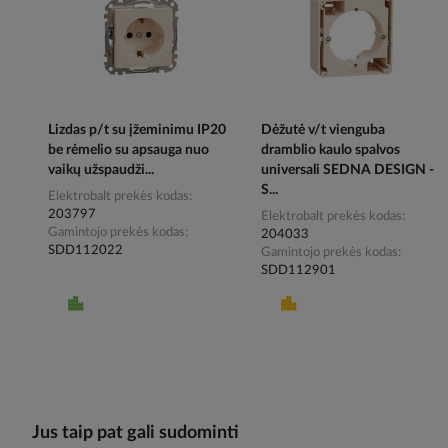
Lizdas p/t su įžeminimu IP20
Dėžutė v/t vienguba
be rėmelio su apsauga nuo
dramblio kaulo spalvos
vaikų užspaudži...
universali SEDNA DESIGN -
S...
Elektrobalt prekės kodas
203797
Elektrobalt prekės kodas
Gamintojo prekės kodas
204033
SDD112022
Gamintojo prekės kodas
SDD112901
Jus taip pat gali sudominti