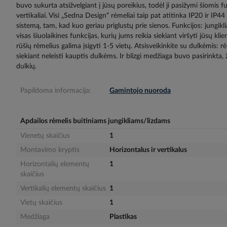
buvo sukurta atsižvelgiant į jūsų poreikius, todėl ji pasižymi šiomis 
gallery
vertikaliai. Visi „Sedna Design“ rėmeliai taip pat atitinka IP20 ir I
sistemą, tam, kad kuo geriau priglustų prie sienos. Funkcijos: jungikliai 
visas šiuolaikines funkcijas, kurių jums reikia siekiant viršyti jūsų k
rūšių rėmelius galima įsigyti 1-5 vietų. Atsisveikinkite su dulkėmis: rė
siekiant neleisti kauptis dulkėms. Ir blizgi medžiaga buvo pasirinkta, 
dulkių.
Papildoma informacija:
Gamintojo nuoroda
Apdailos rėmelis buitiniams jungikliams/lizdams
Vienetų skaičius
1
Montavimo kryptis
Horizontalus ir vertikalus
Horizontalių elementų
1
skaičius
Vertikalių elementų skaičius
1
Vietų skaičius
1
Medžiaga
Plastikas