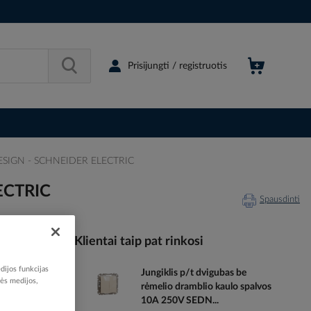
Prisijungti / registruotis
 DESIGN - SCHNEIDER ELECTRIC
LECTRIC
Spausdinti
Klientai taip pat rinkosi
dijos funkcijas
Jungiklis p/t dvigubas be
203739
nės medijos,
rėmelio dramblio kaulo spalvos
81482419
10A 250V SEDN...
DD312801