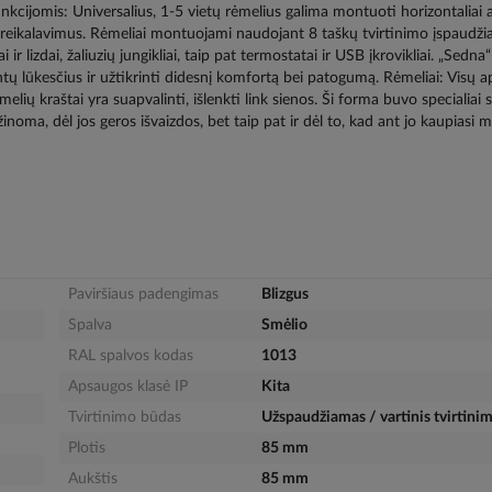
funkcijomis: Universalius, 1-5 vietų rėmelius galima montuoti horizontaliai 
P44 reikalavimus. Rėmeliai montuojami naudojant 8 taškų tvirtinimo įspaudži
ir lizdai, žaliuzių jungikliai, taip pat termostatai ir USB įkrovikliai. „Sedna“
lientų lūkesčius ir užtikrinti didesnį komfortą bei patogumą. Rėmeliai: Visų a
melių kraštai yra suapvalinti, išlenkti link sienos. Ši forma buvo specialiai 
žinoma, dėl jos geros išvaizdos, bet taip pat ir dėl to, kad ant jo kaupiasi 
Paviršiaus padengimas
Blizgus
Spalva
Smėlio
RAL spalvos kodas
1013
Apsaugos klasė IP
Kita
Tvirtinimo būdas
Užspaudžiamas / vartinis tvirtini
Plotis
85 mm
Aukštis
85 mm