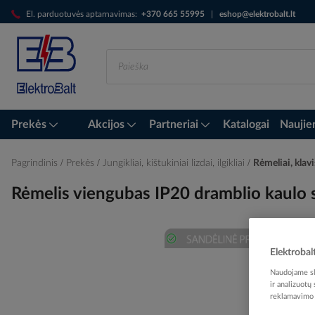
Skip
El. parduotuvės aptarnavimas:
+370 665 55995
|
eshop@elektrobalt.lt
to
Content
Prekės
Akcijos
Partneriai
Katalogai
Naujie
Pagrindinis
Prekės
Jungikliai, kištukiniai lizdai, ilgikliai
Rėmeliai, klavi
Rėmelis viengubas IP20 dramblio kau
Elektrobal
Skip
to
Naudojame sla
the
ir analizuotų
reklamavimo i
end
of