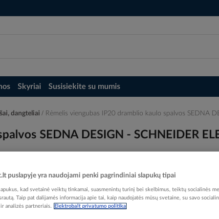
nos
Skyriai
Susisiekite su mumis
šai, dangteliai
Rėmelis viengubas IP20 dramblio kaulo spalvos SEDNA
lo spalvos SEDNA DESIGN - SCHNEIDER E
t.lt puslapyje yra naudojami penki pagrindiniai slapukų tipai
pukus, kad svetainė veiktų tinkamai, suasmenintų turinį bei skelbimus, teiktų socialinės me
Elektrobalt prekės kodas
 srautą. Taip pat dalijamės informacija apie tai, kaip naudojatės mūsų svetaine, su savo sociali
EAN kodas
36064
r analizės partneriais.
Elektrobalt privatumo politika
Gamintojo prekės kodas
S