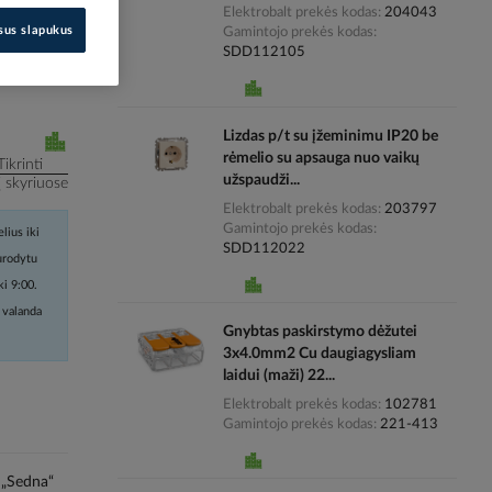
Elektrobalt prekės kodas
204043
isus slapukus
Gamintojo prekės kodas
i kainas
SDD112105
Lizdas p/t su įžeminimu IP20 be
rėmelio su apsauga nuo vaikų
Tikrinti
užspaudži...
į skyriuose
Elektrobalt prekės kodas
203797
Gamintojo prekės kodas
lius iki
SDD112022
nurodytu
ki 9:00.
 valanda
Gnybtas paskirstymo dėžutei
3x4.0mm2 Cu daugiagysliam
laidui (maži) 22...
Elektrobalt prekės kodas
102781
Gamintojo prekės kodas
221-413
 „Sedna“