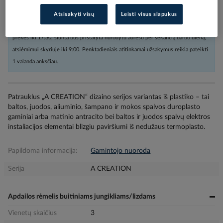
Atsisakyti visų
Leisti visus slapukus
Užsakius nestandartinių dydžių prekes arba kabelius iki 16:00, o kitas
prekes iki 17:30, siunta bus pristatyta nurodytu adresu per sekančią darbo dieną,
atsiėmimui skyriuje iki 9:00. Penktadieniais atitinkamai užsakymus reikia pateikti
1 valanda anksčiau.
Patrauklus „A CREATION“ dizaino serijos variantas iš plastiko – tai
baltos, juodos, aliuminio, šampano ir mokos spalvos duroplasto
gaminiai arba matinio antracito bei baltos ir juodos spalvų elektros
instaliacijos elementai blizgiu paviršiumi iš nedužaus termoplasto.
Papildoma informacija:
Gamintojo nuoroda
Serija
A CREATION
Apdailos rėmelis buitiniams jungikliams/lizdams
Vienetų skaičius
3