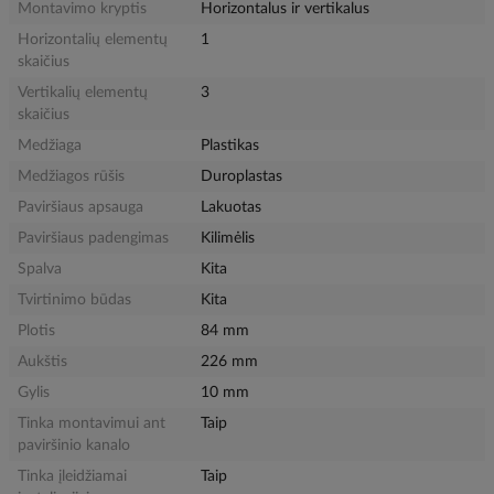
Montavimo kryptis
Horizontalus ir vertikalus
Horizontalių elementų
1
skaičius
Vertikalių elementų
3
skaičius
Medžiaga
Plastikas
Medžiagos rūšis
Duroplastas
Paviršiaus apsauga
Lakuotas
Paviršiaus padengimas
Kilimėlis
Spalva
Kita
Tvirtinimo būdas
Kita
Plotis
84 mm
Aukštis
226 mm
Gylis
10 mm
Tinka montavimui ant
Taip
paviršinio kanalo
Tinka įleidžiamai
Taip