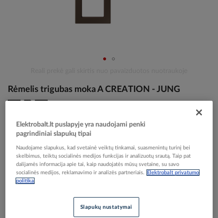
Skip
Reali prekė gali skirtis nuo pavaizduotos nuotraukoje
to
Rėmelis trigubas moka A CREATION - JUNG
the
beginning
of
the
Elektrobalt prekės kodas
086179
Elektrobalt.lt puslapyje yra naudojami penki
images
EAN kodas
4011377094789
pagrindiniai slapukų tipai
gallery
Gamintojo prekės kodas
AC583MO
Naudojame slapukus, kad svetainė veiktų tinkamai, suasmenintų turinį bei
skelbimus, teiktų socialinės medijos funkcijas ir analizuotų srautą. Taip pat
dalijamės informacija apie tai, kaip naudojatės mūsų svetaine, su savo
Prisijunkite, norėdami pamatyti kainas
socialinės medijos, reklamavimo ir analizės partneriais.
Elektrobalt privatumo
politika
Įtraukti į palyginimą
Slapukų nustatymai