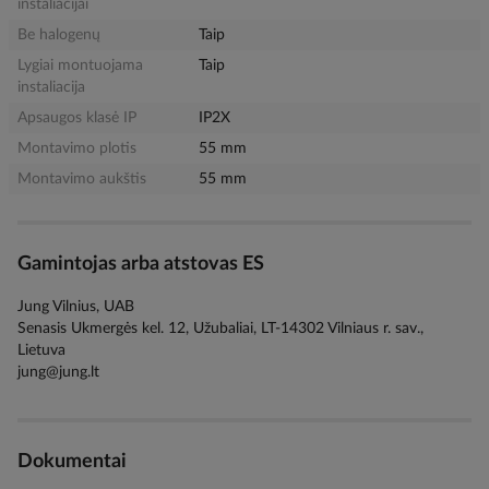
instaliacijai
Be halogenų
Taip
Lygiai montuojama
Taip
instaliacija
Apsaugos klasė IP
IP2X
Montavimo plotis
55 mm
Montavimo aukštis
55 mm
Gamintojas arba atstovas ES
Jung Vilnius, UAB
Senasis Ukmergės kel. 12, Užubaliai, LT-14302 Vilniaus r. sav.,
Lietuva
jung@jung.lt
Dokumentai