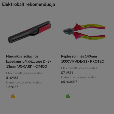
Elektrobalt rekomenduoja
Nuėmiklis izoliacijos
Replės šoninės 140mm
kabeliams p/t dėžutėse D=8-
1000V PVDE-S1 - PROTEC
13mm "JOKARI" - CIMCO
Elektrobalt prekės kodas
071921
Elektrobalt prekės kodas
Gamintojo prekės kodas
510983
05103007
Gamintojo prekės kodas
122027