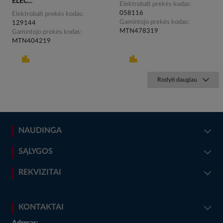
ELEC...
Elektrobalt prekės kodas
058116
Elektrobalt prekės kodas
Gamintojo prekės kodas
129144
MTN478319
Gamintojo prekės kodas
MTN404219
Rodyti daugiau
NAUDINGA
SĄLYGOS
REKVIZITAI
KONTAKTAI