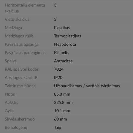
Horizontalių elementų
3
skaičius
Vietų skaičius
3
Medžiaga
Plastikas
Medžiagos rūšis
Termoplastikas
Paviršiaus apsauga
Neapdorota
Paviršiaus padengimas
Kilimėlis
Spalva
Antracitas
RAL spalvos kodas
7024
Apsaugos klasė IP
IP20
Tvirtinimo būdas
Užspaudžiamas / vartinis tvirtinimas
Plotis
85.8 mm
Aukštis
225.8 mm
Gylis
10.1 mm
Skylės skersmuo
60 mm
Be halogenų
Taip