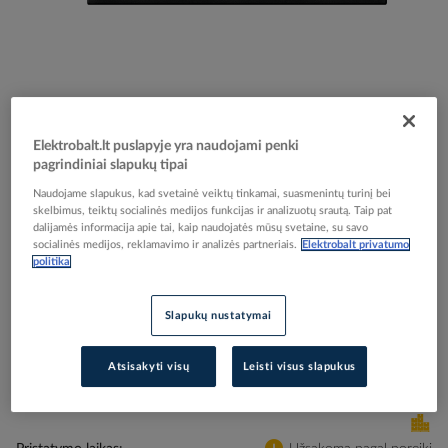
Skip
Reali prekė gali skirtis nuo pavaizduotos nuotraukoje
to
Elektrobalt.lt puslapyje yra naudojami penki
Rėmelis trigubas antracito spalvos M-plan MERTEN
the
pagrindiniai slapukų tipai
beginning
- SCHNEIDER ELECTRIC
Naudojame slapukus, kad svetainė veiktų tinkamai, suasmenintų turinį bei
of
skelbimus, teiktų socialinės medijos funkcijas ir analizuotų srautą. Taip pat
the
dalijamės informacija apie tai, kaip naudojatės mūsų svetaine, su savo
images
Elektrobalt prekės kodas
104255
socialinės medijos, reklamavimo ir analizės partneriais.
Elektrobalt privatumo
gallery
politika
EAN kodas
3606485006055
Gamintojo prekės kodas
486314
Slapukų nustatymai
Prisijunkite, norėdami pamatyti kainas
Atsisakyti visų
Leisti visus slapukus
Įtraukti į palyginimą