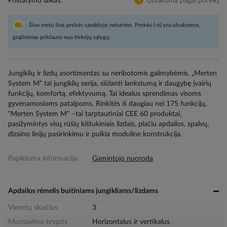
Pristatymo laikas
Užsakoma pagal poreikį
Šiuo metu šios prekės sandėlyje neturime. Prekės (-ė) yra užsakomos,
grąžinimas priklauso nuo tiekėjų sąlygų.
Jungiklių ir lizdų asortimentas su neribotomis galimybėmis. „Merten
System M“ tai jungiklių serija, siūlanti lankstumą ir daugybę įvairių
funkcijų, komfortą, efektyvumą. Tai idealus sprendimas visoms
gyvenamosioms patalpoms. Rinkitės iš daugiau nei 175 funkcijų,
"Merten System M" –tai tarptautiniai CEE 60 produktai,
pasižymintys visų rūšių kištukiniais lizdais, plačiu apdailos, spalvų,
dizaino linijų pasirinkimu ir puikia moduline konstrukcija.
Papildoma informacija:
Gamintojo nuoroda
Apdailos rėmelis buitiniams jungikliams/lizdams
Vienetų skaičius
3
Montavimo kryptis
Horizontalus ir vertikalus