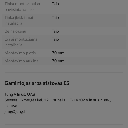
Tinka montavimui ant
Taip
paviršinio kanalo
Tinka įleidžiamai
Taip
instaliacijai
Be halogenų
Taip
Lygiai montuojama
Taip
instaliacija
Montavimo plotis
70 mm
Montavimo aukštis
70 mm
Gamintojas arba atstovas ES
Jung Vilnius, UAB
Senasis Ukmergės kel. 12, Užubaliai, LT-14302 Vilniaus r. sav.,
Lietuva
jung@jung.lt