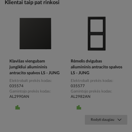
Klientai taip pat rinkosi
Klavišas viengubam
Rėmelis dvigubas
jungikliui aliumininis
aliumininis antracito spalvos
antracito spalvos LS - JUNG
LS - JUNG
Elektrobalt prekės kodas
Elektrobalt prekės kodas
035574
035577
Gamintojo prekės kodas
Gamintojo prekės kodas
AL2990AN
AL2982AN
Rodyti daugiau