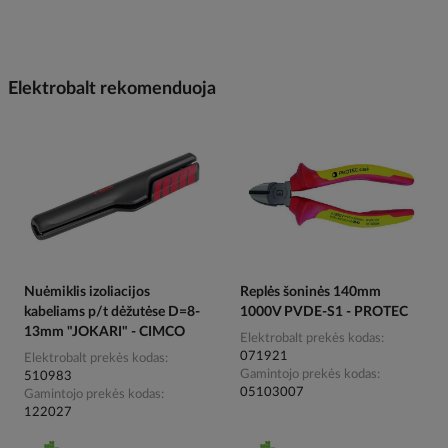
Elektrobalt rekomenduoja
Nuėmiklis izoliacijos
Replės šoninės 140mm
kabeliams p/t dėžutėse D=8-
1000V PVDE-S1 - PROTEC
13mm "JOKARI" - CIMCO
Elektrobalt prekės kodas
071921
Elektrobalt prekės kodas
Gamintojo prekės kodas
510983
05103007
Gamintojo prekės kodas
122027