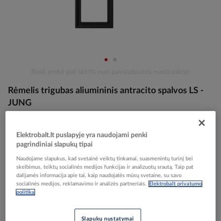
Skip
Reali prekė gali skirtis nuo pavaizduotos nuotraukoje
to
Rėmelis trigubas aliumininis antracito spalvos LS -
the
beginning
JUNG
of
the
images
Elektrobalt prekės kodas
035578
Elektrobalt.lt puslapyje yra naudojami penki
gallery
pagrindiniai slapukų tipai
EAN kodas
4011377010420
Gamintojo prekės kodas
AL2983AN
Naudojame slapukus, kad svetainė veiktų tinkamai, suasmenintų turinį bei
skelbimus, teiktų socialinės medijos funkcijas ir analizuotų srautą. Taip pat
dalijamės informacija apie tai, kaip naudojatės mūsų svetaine, su savo
Prisijunkite, norėdami pamatyti kainas
socialinės medijos, reklamavimo ir analizės partneriais.
Elektrobalt privatumo
politika
Įtraukti į palyginimą
Slapukų nustatymai