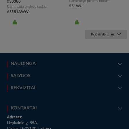
Gamintojo prekės kodas
030380
551WU
Gamintojo prekės kodas
AS581AWW
Rodyti daugiau
NAUDINGA
SĄLYGOS
REKVIZITAI
KONTAKTAI
Adresas:
Liepkalnio g. 85A,
Vilnius LT-02120, Lietuva