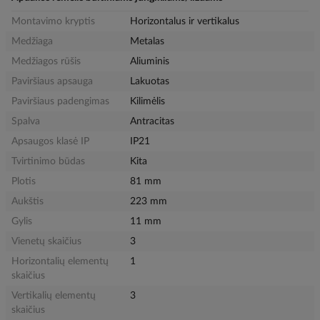
Montavimo kryptis
Horizontalus ir vertikalus
Medžiaga
Metalas
Medžiagos rūšis
Aliuminis
Paviršiaus apsauga
Lakuotas
Paviršiaus padengimas
Kilimėlis
Spalva
Antracitas
Apsaugos klasė IP
IP21
Tvirtinimo būdas
Kita
Plotis
81 mm
Aukštis
223 mm
Gylis
11 mm
Vienetų skaičius
3
Horizontalių elementų
1
skaičius
Vertikalių elementų
3
skaičius