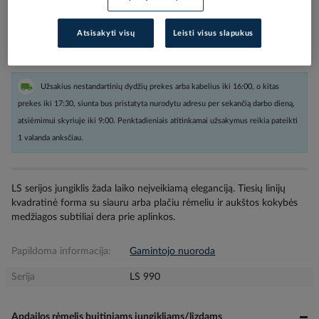
Kiekis tiekėjo sandėlyje
(
63
vnt
)
Atsisakyti visų
Leisti visus slapukus
4
darbo dienos (-ų)
Užsakius nestandartinių dydžių prekes arba kabelius iki 16:00, o kitas
prekes iki 17:30, siunta bus pristatyta nurodytu adresu per sekančią darbo dieną,
atsiėmimui skyriuje iki 9:00. Penktadieniais atitinkamai užsakymus reikia pateikti
1 valanda anksčiau.
LS serijos jungiklis žada laiko neįveikiamą eleganciją. Tiesių linijų
kvadratinė forma su siauru arba plačiu rėmeliu ir aukštos kokybės
medžiagos subtiliai dera prie aplinkos.
Papildoma informacija:
Gamintojo nuoroda
Serija
LS 990
Apdailos rėmelis buitiniams jungikliams/lizdams