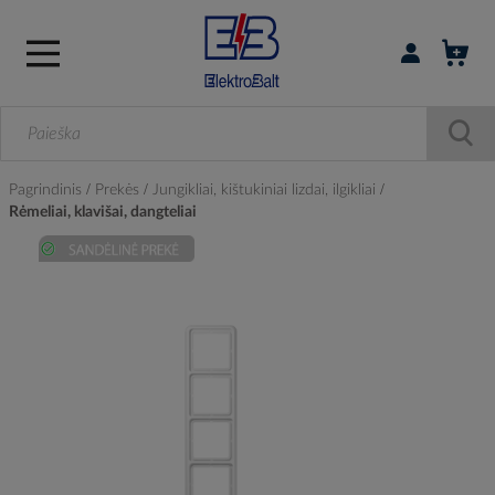
Prisijungti / r
Pagrindinis
Prekės
Jungikliai, kištukiniai lizdai, ilgikliai
Rėmeliai, klavišai, dangteliai
Skip
to
the
end
of
the
images
gallery