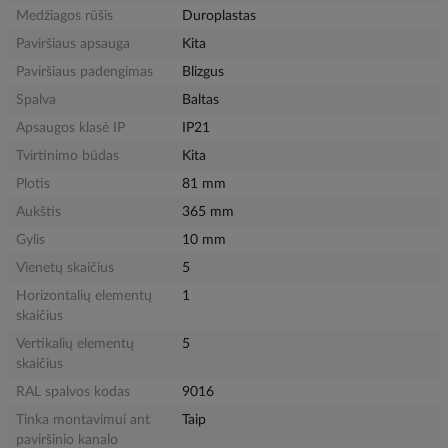
Medžiagos rūšis
Duroplastas
Paviršiaus apsauga
Kita
Paviršiaus padengimas
Blizgus
Spalva
Baltas
Apsaugos klasė IP
IP21
Tvirtinimo būdas
Kita
Plotis
81 mm
Aukštis
365 mm
Gylis
10 mm
Vienetų skaičius
5
Horizontalių elementų
1
skaičius
Vertikalių elementų
5
skaičius
RAL spalvos kodas
9016
Tinka montavimui ant
Taip
paviršinio kanalo