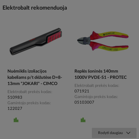
Elektrobalt rekomenduoja
Nuėmiklis izoliacijos
Replės šoninės 140mm
kabeliams p/t dėžutėse D=8-
1000V PVDE-S1 - PROTEC
13mm "JOKARI" - CIMCO
Elektrobalt prekės kodas
071921
Elektrobalt prekės kodas
Gamintojo prekės kodas
510983
05103007
Gamintojo prekės kodas
122027
Rodyti daugiau