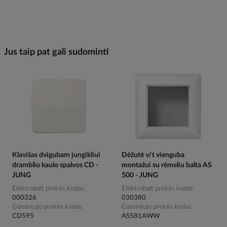
Jus taip pat gali sudominti
Klavišas dvigubam jungikliui
Dėžutė v/t vienguba
dramblio kaulo spalvos CD -
montažui su rėmeliu balta AS
JUNG
500 - JUNG
Elektrobalt prekės kodas
Elektrobalt prekės kodas
000326
030380
Gamintojo prekės kodas
Gamintojo prekės kodas
CD595
AS581AWW