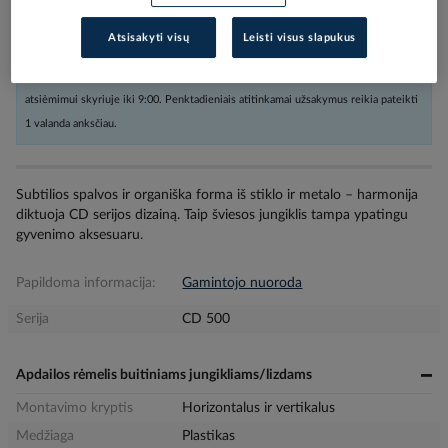
Atsisakyti visų
Leisti visus slapukus
Užsakius nestandartinių dydžių prekes arba kabelius iki 16:00, o kitas
prekes iki 17:30, siunta bus pristatyta nurodytu adresu per sekančią darbo dieną,
atsiėmimui skyriuje iki 9:00. Penktadieniais atitinkamai užsakymus reikia pateikti
1 valanda anksčiau.
Subtilios spalvos ir organiška forma iš stiklo ir metalo – harmonija
diktuoja CD serijos dizainą. Taip šviesos jungiklis tampa ypatingu
gyvenimo aksesuaru.
Papildoma informacija:
Gamintojo nuoroda
Serija
CD 500
Apdailos rėmelis buitiniams jungikliams/lizdams
Montavimo kryptis
Horizontalus ir vertikalus
Medžiaga
Plastikas