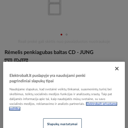
Skip
Reali prekė gali skirtis nuo pavaizduotos nuotraukoje
to
Rėmelis penkiagubas baltas CD - JUNG
the
beginning
of
the
Elektrobalt prekės kodas
000218
Elektrobalt.lt puslapyje yra naudojami penki
images
EAN kodas
4011377059108
pagrindiniai slapukų tipai
gallery
Gamintojo prekės kodas
CD585WW
Naudojame slapukus, kad svetainė veiktų tinkamai, suasmenintų turinį bei
skelbimus, teiktų socialinės medijos funkcijas ir analizuotų srautą. Taip pat
Prisijunkite, norėdami pamatyti kainas
dalijamės informacija apie tai, kaip naudojatės mūsų svetaine, su savo
socialinės medijos, reklamavimo ir analizės partneriais.
Elektrobalt privatumo
politika
Įtraukti į palyginimą
Slapukų nustatymai