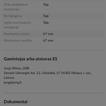
Tinka įleidžiamai
Taip
instaliacijai
Be halogenų
Taip
Lygiai montuojama
Taip
instaliacija
Montavimo plotis
67 mm
Montavimo aukštis
67 mm
Gamintojas arba atstovas ES
Jung Vilnius, UAB
Senasis Ukmergės kel. 12, Užubaliai, LT-14302 Vilniaus r. sav.,
Lietuva
jung@jung.lt
Dokumentai