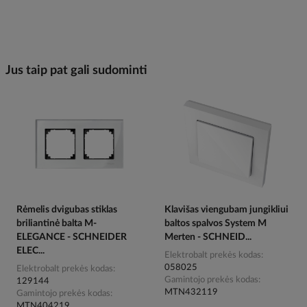
Jus taip pat gali sudominti
Rėmelis dvigubas stiklas
Klavišas viengubam jungikliui
briliantinė balta M-
baltos spalvos System M
ELEGANCE - SCHNEIDER
Merten - SCHNEID...
ELEC...
Elektrobalt prekės kodas
058025
Elektrobalt prekės kodas
Gamintojo prekės kodas
129144
MTN432119
Gamintojo prekės kodas
MTN404219