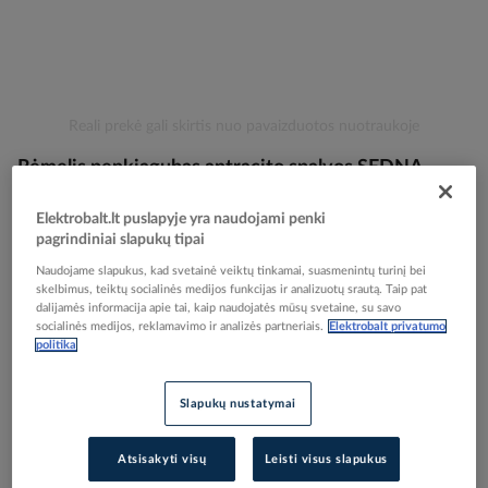
Skip
Reali prekė gali skirtis nuo pavaizduotos nuotraukoje
to
Rėmelis penkiagubas antracito spalvos SEDNA
the
beginning
DESIGN - SCHNEIDER ELECTRIC
of
Elektrobalt.lt puslapyje yra naudojami penki
the
pagrindiniai slapukų tipai
images
Elektrobalt prekės kodas
204096
Naudojame slapukus, kad svetainė veiktų tinkamai, suasmenintų turinį bei
gallery
EAN kodas
3606481482693
skelbimus, teiktų socialinės medijos funkcijas ir analizuotų srautą. Taip pat
dalijamės informacija apie tai, kaip naudojatės mūsų svetaine, su savo
Gamintojo prekės kodas
SDD314805
socialinės medijos, reklamavimo ir analizės partneriais.
Elektrobalt privatumo
politika
Prisijunkite, norėdami pamatyti kainas
Slapukų nustatymai
Įtraukti į palyginimą
Atsisakyti visų
Leisti visus slapukus