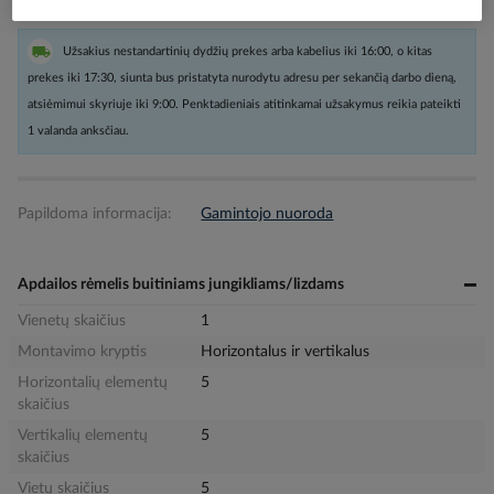
Užsakius nestandartinių dydžių prekes arba kabelius iki 16:00, o kitas
prekes iki 17:30, siunta bus pristatyta nurodytu adresu per sekančią darbo dieną,
atsiėmimui skyriuje iki 9:00. Penktadieniais atitinkamai užsakymus reikia pateikti
1 valanda anksčiau.
Papildoma informacija:
Gamintojo nuoroda
Apdailos rėmelis buitiniams jungikliams/lizdams
Vienetų skaičius
1
Montavimo kryptis
Horizontalus ir vertikalus
Horizontalių elementų
5
skaičius
Vertikalių elementų
5
skaičius
Vietų skaičius
5