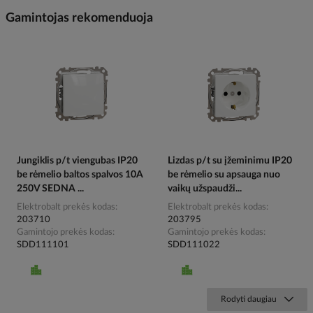
Gamintojas rekomenduoja
Jungiklis p/t viengubas IP20
Lizdas p/t su įžeminimu IP20
be rėmelio baltos spalvos 10A
be rėmelio su apsauga nuo
250V SEDNA ...
vaikų užspaudži...
Elektrobalt prekės kodas
Elektrobalt prekės kodas
203710
203795
Gamintojo prekės kodas
Gamintojo prekės kodas
SDD111101
SDD111022
Rodyti daugiau