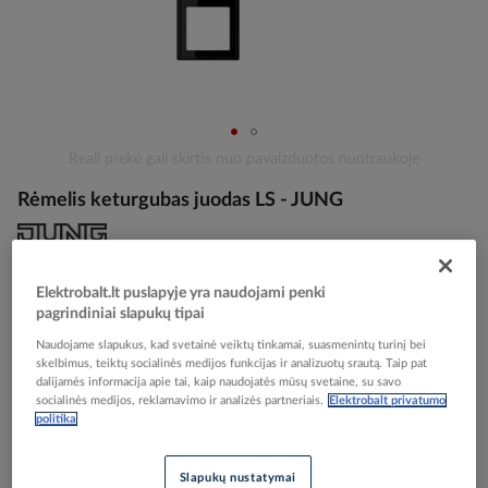
Skip
Reali prekė gali skirtis nuo pavaizduotos nuotraukoje
to
Rėmelis keturgubas juodas LS - JUNG
the
beginning
of
the
Elektrobalt prekės kodas
021372
images
Elektrobalt.lt puslapyje yra naudojami penki
EAN kodas
4011377868908
gallery
pagrindiniai slapukų tipai
Gamintojo prekės kodas
LS984SW
Naudojame slapukus, kad svetainė veiktų tinkamai, suasmenintų turinį bei
skelbimus, teiktų socialinės medijos funkcijas ir analizuotų srautą. Taip pat
Prisijunkite, norėdami pamatyti kainas
dalijamės informacija apie tai, kaip naudojatės mūsų svetaine, su savo
socialinės medijos, reklamavimo ir analizės partneriais.
Elektrobalt privatumo
politika
Įtraukti į palyginimą
Slapukų nustatymai