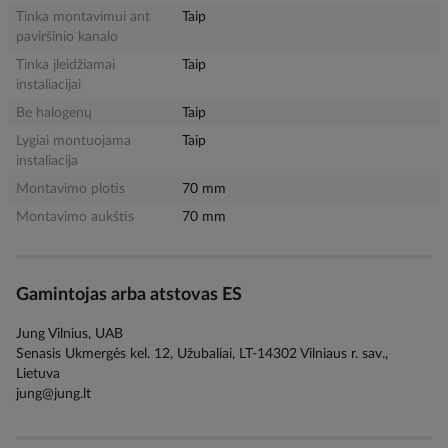
Tinka montavimui ant
Taip
paviršinio kanalo
Tinka įleidžiamai
Taip
instaliacijai
Be halogenų
Taip
Lygiai montuojama
Taip
instaliacija
Montavimo plotis
70 mm
Montavimo aukštis
70 mm
Gamintojas arba atstovas ES
Jung Vilnius, UAB
Senasis Ukmergės kel. 12, Užubaliai, LT-14302 Vilniaus r. sav.,
Lietuva
jung@jung.lt