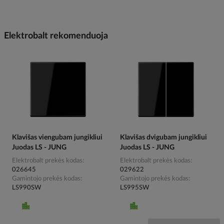
Elektrobalt rekomenduoja
Klavišas viengubam jungikliui
Klavišas dvigubam jungikliui
Juodas LS - JUNG
Juodas LS - JUNG
Elektrobalt prekės kodas
Elektrobalt prekės kodas
026645
029622
Gamintojo prekės kodas
Gamintojo prekės kodas
LS990SW
LS995SW