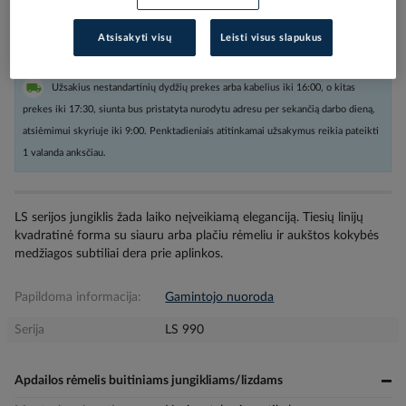
Kiekis tiekėjo sandėlyje
(
149
vnt
)
4
darbo dienos (-ų)
Atsisakyti visų
Leisti visus slapukus
Užsakius nestandartinių dydžių prekes arba kabelius iki 16:00, o kitas
prekes iki 17:30, siunta bus pristatyta nurodytu adresu per sekančią darbo dieną,
atsiėmimui skyriuje iki 9:00. Penktadieniais atitinkamai užsakymus reikia pateikti
1 valanda anksčiau.
LS serijos jungiklis žada laiko neįveikiamą eleganciją. Tiesių linijų
kvadratinė forma su siauru arba plačiu rėmeliu ir aukštos kokybės
medžiagos subtiliai dera prie aplinkos.
Papildoma informacija:
Gamintojo nuoroda
Serija
LS 990
Apdailos rėmelis buitiniams jungikliams/lizdams