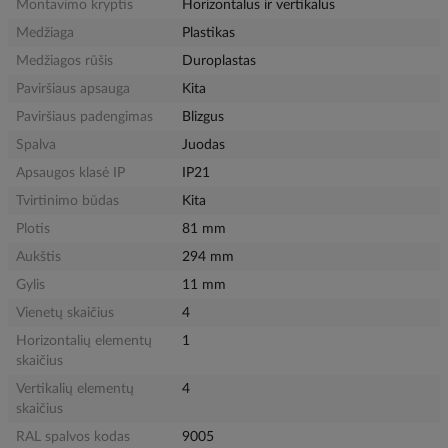
Montavimo kryptis
Horizontalus ir vertikalus
Medžiaga
Plastikas
Medžiagos rūšis
Duroplastas
Paviršiaus apsauga
Kita
Paviršiaus padengimas
Blizgus
Spalva
Juodas
Apsaugos klasė IP
IP21
Tvirtinimo būdas
Kita
Plotis
81 mm
Aukštis
294 mm
Gylis
11 mm
Vienetų skaičius
4
Horizontalių elementų
1
skaičius
Vertikalių elementų
4
skaičius
RAL spalvos kodas
9005