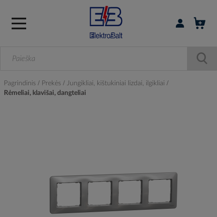
Prisijungti / r
Pagrindinis
Prekės
Jungikliai, kištukiniai lizdai, ilgikliai
Rėmeliai, klavišai, dangteliai
Skip
to
the
end
of
the
images
gallery