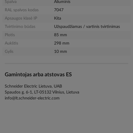
Spalva
Aliuminis
RAL spalvos kodas
7047
Apsaugos klasė IP
Kita
Tvirtinimo būdas
Užspaudžiamas / vartinis tvirtinimas
Plotis
85 mm
Aukštis
298 mm
Gylis
10 mm
Gamintojas arba atstovas ES
Schneider Electric Lietuva, UAB
Spaudos g. 6-1, LT-05132 Vilnius, Lietuva
info@lt.schneider-electric.com