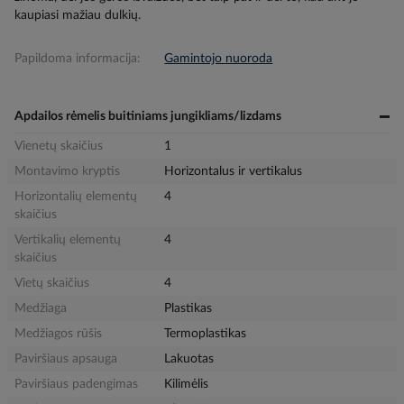
kaupiasi mažiau dulkių.
Papildoma informacija:
Gamintojo nuoroda
Apdailos rėmelis buitiniams jungikliams/lizdams
Vienetų skaičius
1
Montavimo kryptis
Horizontalus ir vertikalus
Horizontalių elementų
4
skaičius
Vertikalių elementų
4
skaičius
Vietų skaičius
4
Medžiaga
Plastikas
Medžiagos rūšis
Termoplastikas
Paviršiaus apsauga
Lakuotas
Paviršiaus padengimas
Kilimėlis