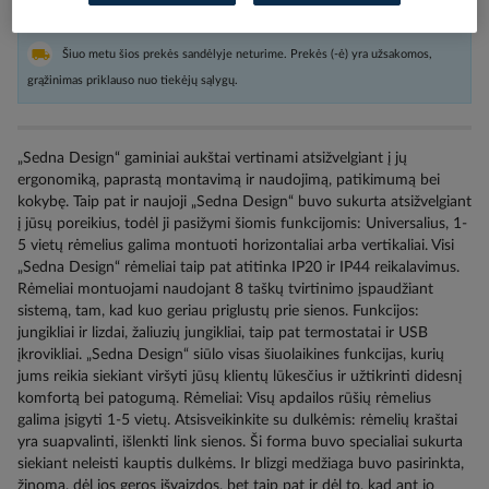
Pristatymo laikas
Užsakoma pagal poreikį
Šiuo metu šios prekės sandėlyje neturime. Prekės (-ė) yra užsakomos,
grąžinimas priklauso nuo tiekėjų sąlygų.
„Sedna Design“ gaminiai aukštai vertinami atsižvelgiant į jų
ergonomiką, paprastą montavimą ir naudojimą, patikimumą bei
kokybę. Taip pat ir naujoji „Sedna Design“ buvo sukurta atsižvelgiant
į jūsų poreikius, todėl ji pasižymi šiomis funkcijomis: Universalius, 1-
5 vietų rėmelius galima montuoti horizontaliai arba vertikaliai. Visi
„Sedna Design“ rėmeliai taip pat atitinka IP20 ir IP44 reikalavimus.
Rėmeliai montuojami naudojant 8 taškų tvirtinimo įspaudžiant
sistemą, tam, kad kuo geriau priglustų prie sienos. Funkcijos:
jungikliai ir lizdai, žaliuzių jungikliai, taip pat termostatai ir USB
įkrovikliai. „Sedna Design“ siūlo visas šiuolaikines funkcijas, kurių
jums reikia siekiant viršyti jūsų klientų lūkesčius ir užtikrinti didesnį
komfortą bei patogumą. Rėmeliai: Visų apdailos rūšių rėmelius
galima įsigyti 1-5 vietų. Atsisveikinkite su dulkėmis: rėmelių kraštai
yra suapvalinti, išlenkti link sienos. Ši forma buvo specialiai sukurta
siekiant neleisti kauptis dulkėms. Ir blizgi medžiaga buvo pasirinkta,
žinoma, dėl jos geros išvaizdos, bet taip pat ir dėl to, kad ant jo