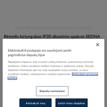
Skip
Reali prekė gali skirtis nuo pavaizduotos nuotraukoje
to
Rėmelis keturgubas IP20 aliuminio spalvos SEDNA
the
beginning
DESIGN - SCHNEIDER ELECTRIC
of
Elektrobalt.lt puslapyje yra naudojami penki
the
pagrindiniai slapukų tipai
images
Elektrobalt prekės kodas
203751
gallery
Naudojame slapukus, kad svetainė veiktų tinkamai, suasmenintų turinį bei
EAN kodas
3606481482563
skelbimus, teiktų socialinės medijos funkcijas ir analizuotų srautą. Taip pat
Gamintojo prekės kodas
SDD313804
dalijamės informacija apie tai, kaip naudojatės mūsų svetaine, su savo
socialinės medijos, reklamavimo ir analizės partneriais.
Elektrobalt privatumo
politika
Prisijunkite, norėdami pamatyti kainas
Slapukų nustatymai
Įtraukti į palyginimą
Atsisakyti visų
Leisti visus slapukus