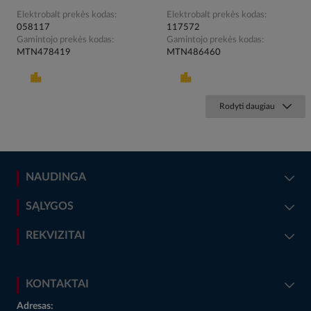
Elektrobalt prekės kodas
Elektrobalt prekės kodas
058117
117572
Gamintojo prekės kodas
Gamintojo prekės kodas
MTN478419
MTN486460
Rodyti daugiau
NAUDINGA
SĄLYGOS
REKVIZITAI
KONTAKTAI
Adresas: