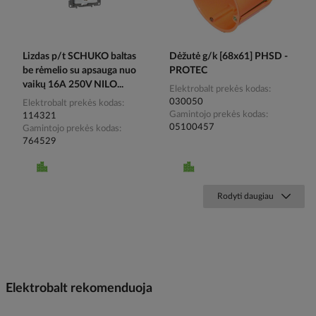
Lizdas p/t SCHUKO baltas
Dėžutė g/k [68x61] PHSD -
be rėmelio su apsauga nuo
PROTEC
vaikų 16A 250V NILO...
Elektrobalt prekės kodas
030050
Elektrobalt prekės kodas
Gamintojo prekės kodas
114321
05100457
Gamintojo prekės kodas
764529
Rodyti daugiau
Elektrobalt rekomenduoja