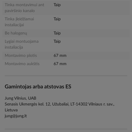
Tinka montavimui ant
Taip
paviršinio kanalo
Tinka įleidžiamai
Taip
instaliacijai
Be halogenų
Taip
Lygiai montuojama
Taip
instaliacija
Montavimo plotis
67 mm
Montavimo aukštis
67 mm
Gamintojas arba atstovas ES
Jung Vilnius, UAB
Senasis Ukmergės kel. 12, Užubaliai, LT-14302 Vilniaus r. sav.,
Lietuva
jung@jung.lt