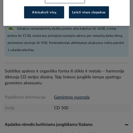
Kiekis tiekėjo sandėlyje
(
18
vnt
)
4
darbo dienos (-ų)
Atsisakyti visų
Leisti visus slapukus
Užsakius nestandartinių dydžių prekes arba kabelius iki 16:00, o kitas
prekes iki 17:30, siunta bus pristatyta nurodytu adresu per sekančią darbo dieną,
atsiėmimui skyriuje iki 9:00. Penktadieniais atitinkamai užsakymus reikia pateikti
1 valanda anksčiau.
Subtilios spalvos ir organiška forma iš stiklo ir metalo – harmonija
diktuoja CD serijos dizainą. Taip šviesos jungiklis tampa ypatingu
gyvenimo aksesuaru.
Papildoma informacija:
Gamintojo nuoroda
Serija
CD 500
Apdailos rėmelis buitiniams jungikliams/lizdams