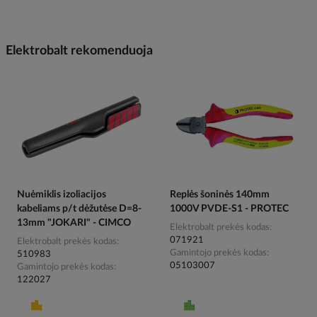
Elektrobalt rekomenduoja
Nuėmiklis izoliacijos
Replės šoninės 140mm
kabeliams p/t dėžutėse D=8-
1000V PVDE-S1 - PROTEC
13mm "JOKARI" - CIMCO
Elektrobalt prekės kodas
071921
Elektrobalt prekės kodas
Gamintojo prekės kodas
510983
05103007
Gamintojo prekės kodas
122027