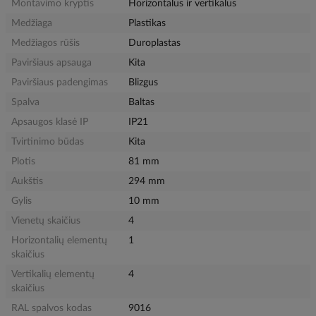
Montavimo kryptis
Horizontalus ir vertikalus
Medžiaga
Plastikas
Medžiagos rūšis
Duroplastas
Paviršiaus apsauga
Kita
Paviršiaus padengimas
Blizgus
Spalva
Baltas
Apsaugos klasė IP
IP21
Tvirtinimo būdas
Kita
Plotis
81 mm
Aukštis
294 mm
Gylis
10 mm
Vienetų skaičius
4
Horizontalių elementų
1
skaičius
Vertikalių elementų
4
skaičius
RAL spalvos kodas
9016