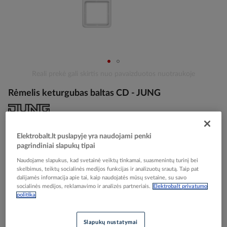
Skip
Reali prekė gali skirtis nuo pavaizduotos nuotraukoje
to
Rėmelis keturgubas baltas CD - JUNG
the
beginning
of
the
Elektrobalt prekės kodas
000214
images
Elektrobalt.lt puslapyje yra naudojami penki
EAN kodas
4011377057807
gallery
pagrindiniai slapukų tipai
Gamintojo prekės kodas
CD584WW
Naudojame slapukus, kad svetainė veiktų tinkamai, suasmenintų turinį bei
skelbimus, teiktų socialinės medijos funkcijas ir analizuotų srautą. Taip pat
Prisijunkite, norėdami pamatyti kainas
dalijamės informacija apie tai, kaip naudojatės mūsų svetaine, su savo
socialinės medijos, reklamavimo ir analizės partneriais.
Elektrobalt privatumo
politika
Įtraukti į palyginimą
Slapukų nustatymai