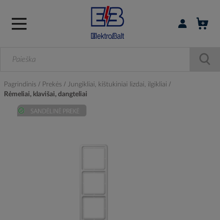
Prisijungti / r
Pagrindinis
Prekės
Jungikliai, kištukiniai lizdai, ilgikliai
Rėmeliai, klavišai, dangteliai
Skip
to
the
end
of
the
images
gallery