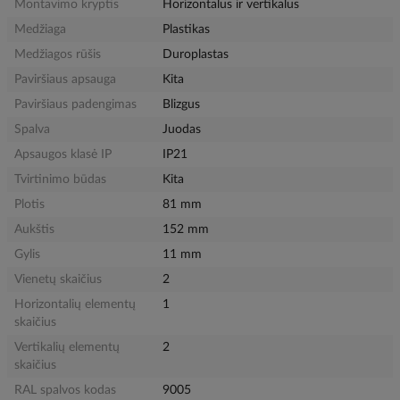
Montavimo kryptis
Horizontalus ir vertikalus
Medžiaga
Plastikas
Medžiagos rūšis
Duroplastas
Paviršiaus apsauga
Kita
Paviršiaus padengimas
Blizgus
Spalva
Juodas
Apsaugos klasė IP
IP21
Tvirtinimo būdas
Kita
Plotis
81 mm
Aukštis
152 mm
Gylis
11 mm
Vienetų skaičius
2
Horizontalių elementų
1
skaičius
Vertikalių elementų
2
skaičius
RAL spalvos kodas
9005