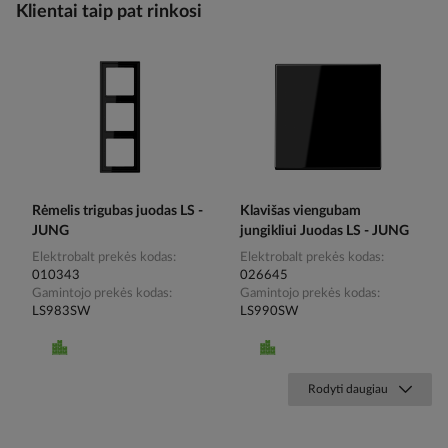
Klientai taip pat rinkosi
Rėmelis trigubas juodas LS -
Klavišas viengubam
JUNG
jungikliui Juodas LS - JUNG
Elektrobalt prekės kodas
Elektrobalt prekės kodas
010343
026645
Gamintojo prekės kodas
Gamintojo prekės kodas
LS983SW
LS990SW
Rodyti daugiau