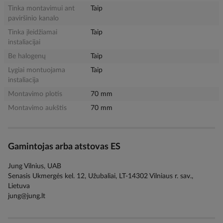
Tinka montavimui ant
Taip
paviršinio kanalo
Tinka įleidžiamai
Taip
instaliacijai
Be halogenų
Taip
Lygiai montuojama
Taip
instaliacija
Montavimo plotis
70 mm
Montavimo aukštis
70 mm
Gamintojas arba atstovas ES
Jung Vilnius, UAB
Senasis Ukmergės kel. 12, Užubaliai, LT-14302 Vilniaus r. sav.,
Lietuva
jung@jung.lt