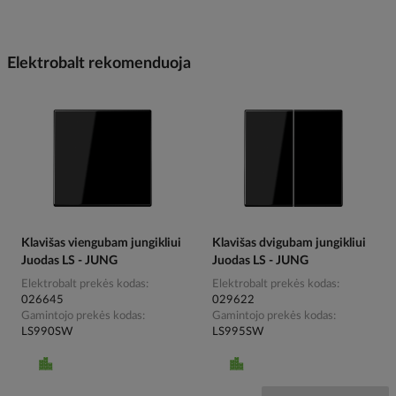
Elektrobalt rekomenduoja
Klavišas viengubam jungikliui
Klavišas dvigubam jungikliui
Juodas LS - JUNG
Juodas LS - JUNG
Elektrobalt prekės kodas
Elektrobalt prekės kodas
026645
029622
Gamintojo prekės kodas
Gamintojo prekės kodas
LS990SW
LS995SW