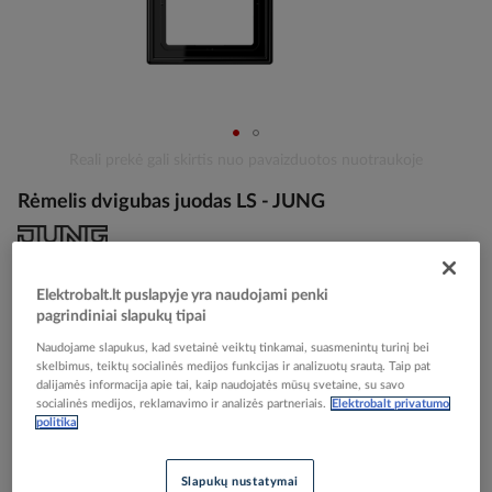
Skip
Reali prekė gali skirtis nuo pavaizduotos nuotraukoje
to
Rėmelis dvigubas juodas LS - JUNG
the
beginning
of
the
Elektrobalt prekės kodas
010342
images
Elektrobalt.lt puslapyje yra naudojami penki
EAN kodas
4011377868700
gallery
pagrindiniai slapukų tipai
Gamintojo prekės kodas
LS982SW
Naudojame slapukus, kad svetainė veiktų tinkamai, suasmenintų turinį bei
skelbimus, teiktų socialinės medijos funkcijas ir analizuotų srautą. Taip pat
Prisijunkite, norėdami pamatyti kainas
dalijamės informacija apie tai, kaip naudojatės mūsų svetaine, su savo
socialinės medijos, reklamavimo ir analizės partneriais.
Elektrobalt privatumo
politika
Įtraukti į palyginimą
Slapukų nustatymai