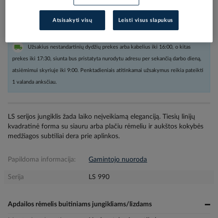
Kiekis tiekėjo sandėlyje
(
412
vnt
)
4
darbo dienos (-ų)
Atsisakyti visų
Leisti visus slapukus
Užsakius nestandartinių dydžių prekes arba kabelius iki 16:00, o kitas
prekes iki 17:30, siunta bus pristatyta nurodytu adresu per sekančią darbo dieną,
atsiėmimui skyriuje iki 9:00. Penktadieniais atitinkamai užsakymus reikia pateikti
1 valanda anksčiau.
LS serijos jungiklis žada laiko neįveikiamą eleganciją. Tiesių linijų
kvadratinė forma su siauru arba plačiu rėmeliu ir aukštos kokybės
medžiagos subtiliai dera prie aplinkos.
Papildoma informacija:
Gamintojo nuoroda
Serija
LS 990
Apdailos rėmelis buitiniams jungikliams/lizdams