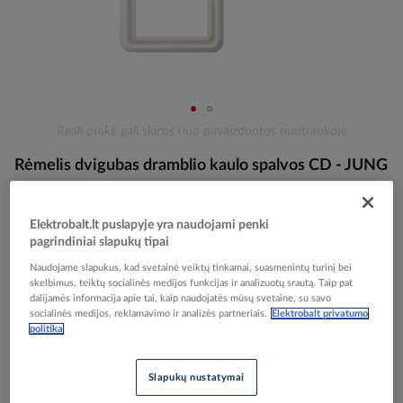
Skip
Reali prekė gali skirtis nuo pavaizduotos nuotraukoje
to
Rėmelis dvigubas dramblio kaulo spalvos CD - JUNG
the
beginning
of
the
Elektrobalt prekės kodas
001570
Elektrobalt.lt puslapyje yra naudojami penki
images
pagrindiniai slapukų tipai
EAN kodas
4011377054608
gallery
Gamintojo prekės kodas
CD582W
Naudojame slapukus, kad svetainė veiktų tinkamai, suasmenintų turinį bei
skelbimus, teiktų socialinės medijos funkcijas ir analizuotų srautą. Taip pat
dalijamės informacija apie tai, kaip naudojatės mūsų svetaine, su savo
Prisijunkite, norėdami pamatyti kainas
socialinės medijos, reklamavimo ir analizės partneriais.
Elektrobalt privatumo
politika
Įtraukti į palyginimą
Slapukų nustatymai