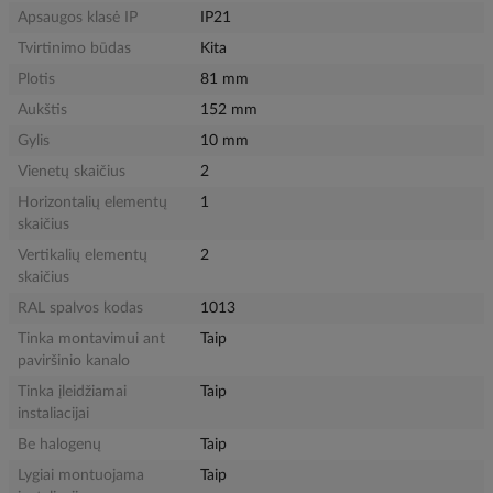
Apsaugos klasė IP
IP21
Tvirtinimo būdas
Kita
Plotis
81 mm
Aukštis
152 mm
Gylis
10 mm
Vienetų skaičius
2
Horizontalių elementų
1
skaičius
Vertikalių elementų
2
skaičius
RAL spalvos kodas
1013
Tinka montavimui ant
Taip
paviršinio kanalo
Tinka įleidžiamai
Taip
instaliacijai
Be halogenų
Taip
Lygiai montuojama
Taip