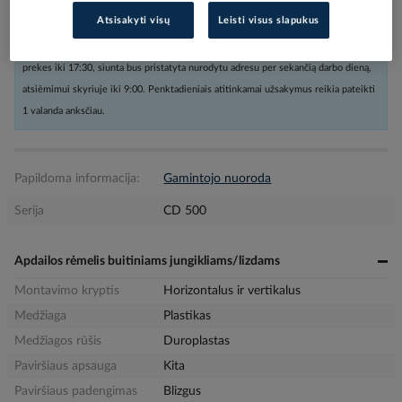
Atsisakyti visų
Leisti visus slapukus
Užsakius nestandartinių dydžių prekes arba kabelius iki 16:00, o kitas
prekes iki 17:30, siunta bus pristatyta nurodytu adresu per sekančią darbo dieną,
atsiėmimui skyriuje iki 9:00. Penktadieniais atitinkamai užsakymus reikia pateikti
1 valanda anksčiau.
Papildoma informacija:
Gamintojo nuoroda
Serija
CD 500
Apdailos rėmelis buitiniams jungikliams/lizdams
Montavimo kryptis
Horizontalus ir vertikalus
Medžiaga
Plastikas
Medžiagos rūšis
Duroplastas
Paviršiaus apsauga
Kita
Paviršiaus padengimas
Blizgus