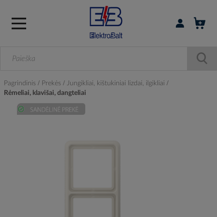
Prisijungti / r
Pagrindinis
Prekės
Jungikliai, kištukiniai lizdai, ilgikliai
Rėmeliai, klavišai, dangteliai
Skip
to
the
end
of
the
images
gallery