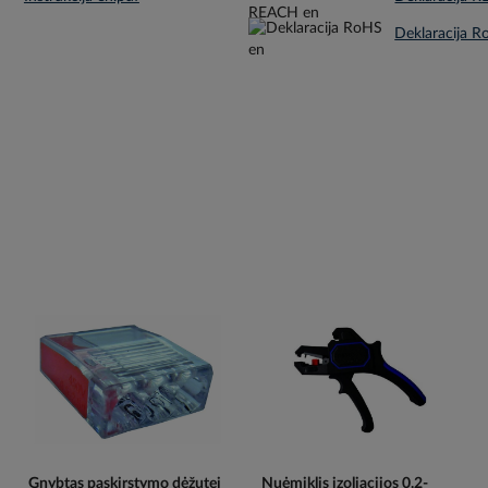
Gnybtas paskirstymo dėžutei
Nuėmiklis izoliacijos 0.2-