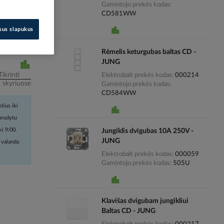
Gamintojo prekės kodas
CD581WW
i kainas
isus slapukus
Rėmelis keturgubas baltas CD -
JUNG
Tikrinti
Elektrobalt prekės kodas
000214
į skyriuose
Gamintojo prekės kodas
CD584WW
lius iki
nurodytu
ki 9:00.
Jungiklis dvigubas 10A 250V -
JUNG
 valanda
Elektrobalt prekės kodas
000059
Gamintojo prekės kodas
505U
Klavišas dvigubam jungikliui
Baltas CD - JUNG