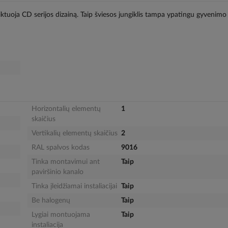
diktuoja CD serijos dizainą. Taip šviesos jungiklis tampa ypatingu gyvenimo
Horizontalių elementų
1
skaičius
Vertikalių elementų skaičius
2
RAL spalvos kodas
9016
Tinka montavimui ant
Taip
paviršinio kanalo
Tinka įleidžiamai instaliacijai
Taip
Be halogenų
Taip
Lygiai montuojama
Taip
instaliacija