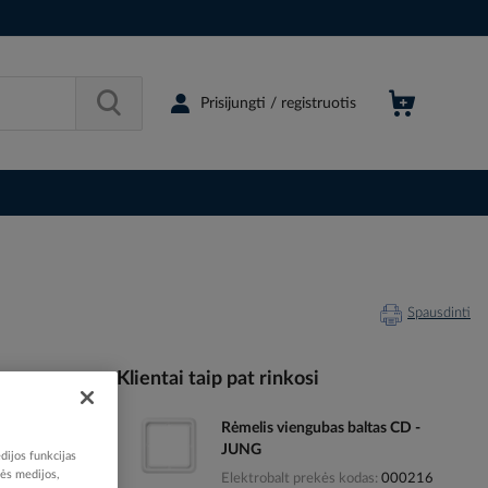
Prisijungti / registruotis
Spausdinti
Klientai taip pat rinkosi
Rėmelis viengubas baltas CD -
000118
JUNG
dijos funkcijas
77054806
nės medijos,
Elektrobalt prekės kodas
000216
D582WW