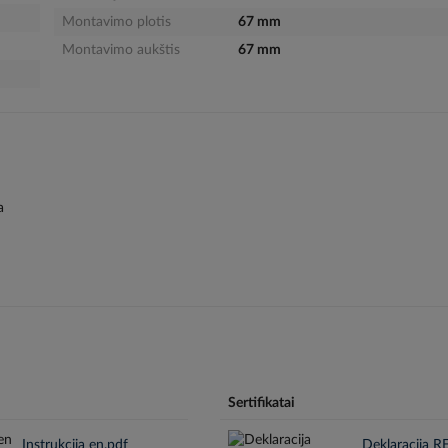
Montavimo plotis
67 mm
Montavimo aukštis
67 mm
a
Sertifikatai
Instrukcija en.pdf