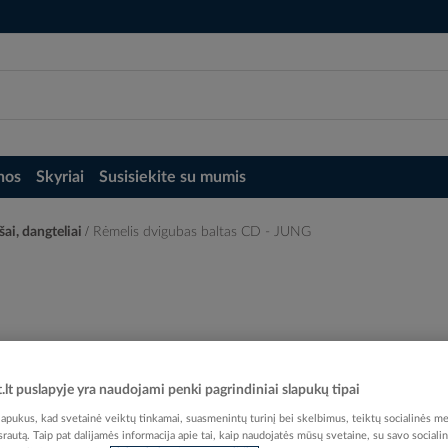
nos
Skyriai
Susisiekite su mumis
šai, dangteliai
Rėmelis dvigubas baltas CD - JUNG
t.lt puslapyje yra naudojami penki pagrindiniai slapukų tipai
Elektrobalt prekės kodas
pukus, kad svetainė veiktų tinkamai, suasmenintų turinį bei skelbimus, teiktų socialinės me
EAN kodas
40113
 srautą. Taip pat dalijamės informacija apie tai, kaip naudojatės mūsų svetaine, su savo sociali
Gamintojo prekės kodas
C