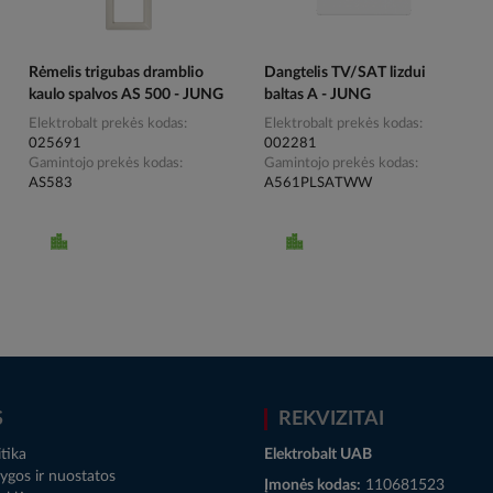
Rėmelis trigubas dramblio
Dangtelis TV/SAT lizdui
kaulo spalvos AS 500 - JUNG
baltas A - JUNG
Elektrobalt prekės kodas
Elektrobalt prekės kodas
025691
002281
Gamintojo prekės kodas
Gamintojo prekės kodas
AS583
A561PLSATWW
S
REKVIZITAI
tika
Elektrobalt UAB
ygos ir nuostatos
Įmonės kodas:
110681523