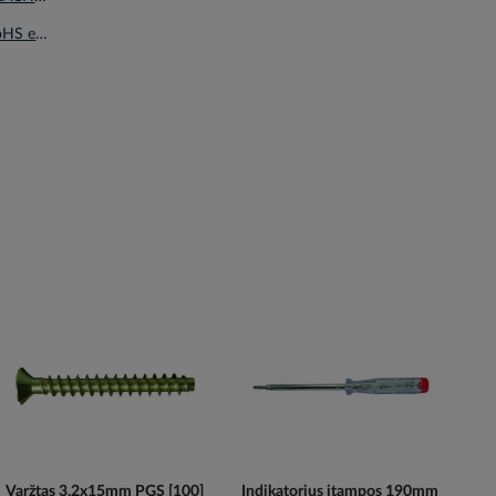
Deklaracija RoHS en.pdf
Varžtas 3.2x15mm PGS [100]
Indikatorius įtampos 190mm