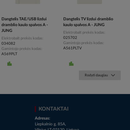
Dangtelis TAE/USB lizdui
Dangtelis TV lizdui dramblio
dramblio kaulo spalvos A -
kaulo spalvos A - JUNG
JUNG
Elektrobalt prekės kodas
025702
Elektrobalt prekės kodas
Gamintojo prekės kodas
034082
A561PLTV
Gamintojo prekės kodas
A569PLT
Rodyti daugiau
KONTAKTAI
Adresas:
Liepkalnio g. 85A,