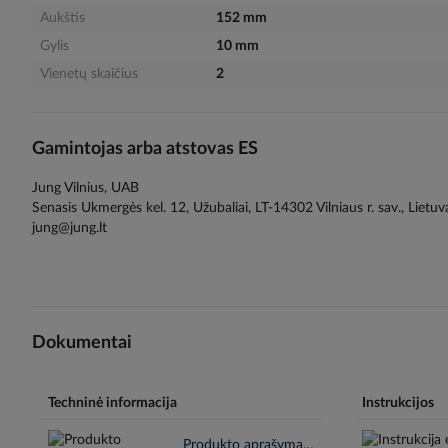
Aukštis
152 mm
Gylis
10 mm
Vienetų skaičius
2
Gamintojas arba atstovas ES
Jung Vilnius, UAB
Senasis Ukmergės kel. 12, Užubaliai, LT-14302 Vilniaus r. sav., Lietuv
jung@jung.lt
Dokumentai
Techninė informacija
Instrukcijos
Produkto aprašymas en.pdf