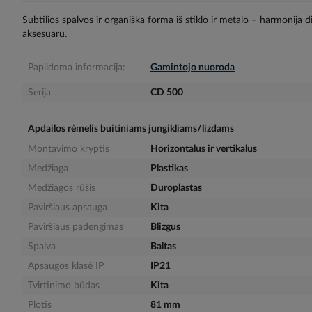
gallery
Subtilios spalvos ir organiška forma iš stiklo ir metalo – harmonija 
aksesuaru.
Papildoma informacija:
Gamintojo nuoroda
Serija
CD 500
Apdailos rėmelis buitiniams jungikliams/lizdams
Montavimo kryptis
Horizontalus ir vertikalus
Medžiaga
Plastikas
Medžiagos rūšis
Duroplastas
Paviršiaus apsauga
Kita
Paviršiaus padengimas
Blizgus
Spalva
Baltas
Apsaugos klasė IP
IP21
Tvirtinimo būdas
Kita
Plotis
81 mm