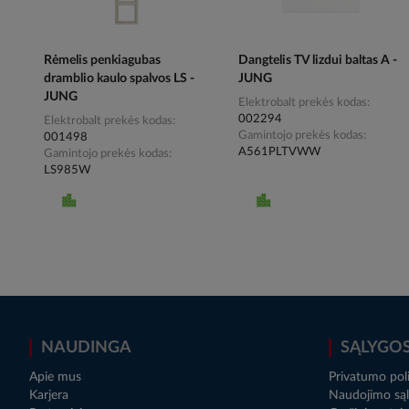
Rėmelis penkiagubas
Dangtelis TV lizdui baltas A -
dramblio kaulo spalvos LS -
JUNG
JUNG
Elektrobalt prekės kodas
002294
Elektrobalt prekės kodas
Gamintojo prekės kodas
001498
A561PLTVWW
Gamintojo prekės kodas
LS985W
NAUDINGA
SĄLYGO
Apie mus
Privatumo poli
Karjera
Naudojimo sąl