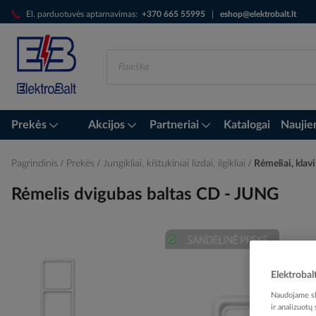
Skip
El. parduotuvės aptarnavimas:
+370 665 55995
|
eshop@elektrobalt.lt
to
Content
Prekės
Akcijos
Partneriai
Katalogai
Naujie
Pagrindinis
Prekės
Jungikliai, kištukiniai lizdai, ilgikliai
Rėmeliai, klavi
Rėmelis dvigubas baltas CD - JUNG
Skip
to
Elektrobal
the
Naudojame sla
end
ir analizuotų
of