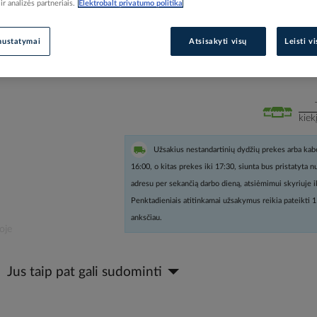
r analizės partneriais.
Elektrobalt privatumo politika
Prisijunkite, norėdami pamatyt
nustatymai
Atsisakyti visų
Leisti v
Įtraukti į palyginimą
kiek
Užsakius nestandartinių dydžių prekes arba kabe
16:00, o kitas prekes iki 17:30, siunta bus pristatyta 
adresu per sekančią darbo dieną, atsiėmimui skyriuje i
Penktadieniais atitinkamai užsakymus reikia pateikti 1
anksčiau.
oje
Jus taip pat gali sudominti