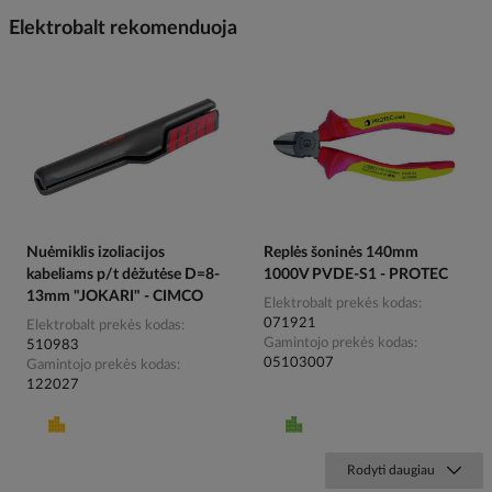
Elektrobalt rekomenduoja
Nuėmiklis izoliacijos
Replės šoninės 140mm
kabeliams p/t dėžutėse D=8-
1000V PVDE-S1 - PROTEC
13mm "JOKARI" - CIMCO
Elektrobalt prekės kodas
071921
Elektrobalt prekės kodas
Gamintojo prekės kodas
510983
05103007
Gamintojo prekės kodas
122027
Rodyti daugiau