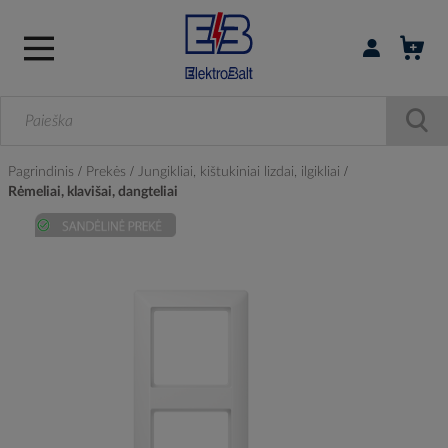
Prisijungti / r
Pagrindinis
Prekės
Jungikliai, kištukiniai lizdai, ilgikliai
Rėmeliai, klavišai, dangteliai
Skip
to
the
end
of
the
images
gallery