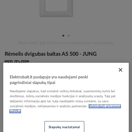
Skip
Reali prekė gali skirtis nuo pavaizduotos nuotraukoje
to
Rėmelis dvigubas baltas AS 500 - JUNG
the
beginning
of
the
Elektrobalt prekės kodas
025477
Elektrobalt.lt puslapyje yra naudojami penki
images
EAN kodas
4011377309555
pagrindiniai slapukų tipai
gallery
Gamintojo prekės kodas
AS582WW
Naudojame slapukus, kad svetainė veiktų tinkamai, suasmenintų turinį bei
skelbimus, teiktų socialinės medijos funkcijas ir analizuotų srautą. Taip pat
Prisijunkite, norėdami pamatyti kainas
dalijamės informacija apie tai, kaip naudojatės mūsų svetaine, su savo
socialinės medijos, reklamavimo ir analizės partneriais.
Elektrobalt privatumo
politika
Įtraukti į palyginimą
Slapukų nustatymai