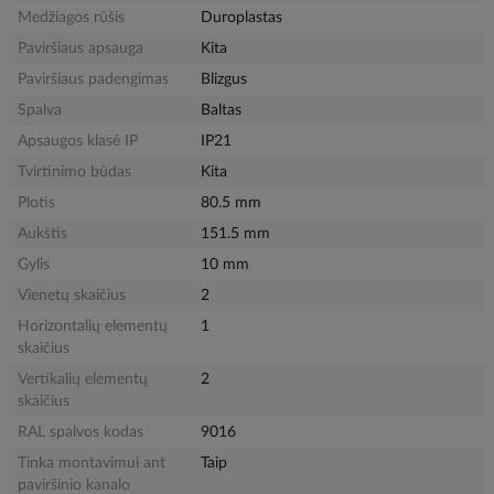
Medžiagos rūšis
Duroplastas
Paviršiaus apsauga
Kita
Paviršiaus padengimas
Blizgus
Spalva
Baltas
Apsaugos klasė IP
IP21
Tvirtinimo būdas
Kita
Plotis
80.5 mm
Aukštis
151.5 mm
Gylis
10 mm
Vienetų skaičius
2
Horizontalių elementų
1
skaičius
Vertikalių elementų
2
skaičius
RAL spalvos kodas
9016
Tinka montavimui ant
Taip
paviršinio kanalo