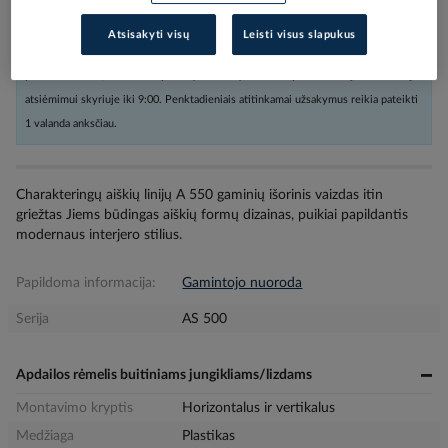
Atsisakyti visų
Leisti visus slapukus
Užsakius nestandartinių dydžių prekes arba kabelius iki 16:00, o kitas
prekes iki 17:30, siunta bus pristatyta nurodytu adresu per sekančią darbo dieną,
atsiėmimui skyriuje iki 9:00. Penktadieniais atitinkamai užsakymus reikia pateikti
1 valanda anksčiau.
Charakteringų aiškių linijų A 550 gaminių išorinis vaizdas itin
griežtas Jiems būdingas aiškių formų dizainas, puikiai papildantis
modernaus interjero stilius.
Papildoma informacija:
Gamintojo nuoroda
Serija
AS 500
Apdailos rėmelis buitiniams jungikliams/lizdams
Montavimo kryptis
Horizontalus ir vertikalus
Medžiaga
Plastikas