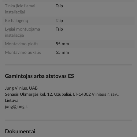
Tinka įleidžiamai
Taip
instaliacijai
Be halogenų
Taip
Lygiai montuojama
Taip
instaliacija
Montavimo plotis
55 mm
Montavimo aukštis
55 mm
Gamintojas arba atstovas ES
Jung Vilnius, UAB
Senasis Ukmergės kel. 12, Užubaliai, LT-14302 Vilniaus r. sav.,
Lietuva
jung@jung.lt
Dokumentai