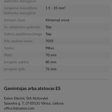
laidininko skerspjūvis
Jungiamo monolitinio
1.5 - 35 mm²
laidininko skerspjūvis
Įtampos tipas
Kintamoji srovė
Su užrakinimo galimybe
Taip
Galima papildoma įranga
Taip
RAL spalvos kodas
7035
Spalva
Pilkas
Plotis
70 mm
Įrenginio aukštis
80 mm
Įrenginio gylis
76 mm
Gamintojas arba atstovas ES
Eaton Electric SIA Atstovybė
Spaudos g. 7, LT-05131 Vilnius, Lietuva
office.lt@eaton.com