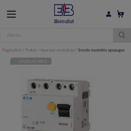
Prisijungti / r
Pagrindinis
Prekės
Aparatai moduliniai
Srovės nuotekio apsaugos
Skip
to
the
end
of
the
images
gallery