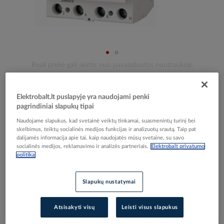
Skip
Reali prekė gali skirtis nuo pavaizduotos nuotraukoje
to
Relė srovės nuotėkio RCCB 4P 63A 30mA AC-tipas
the
beginning
PF6-63/4/003 - EATON
Elektrobalt.lt puslapyje yra naudojami penki
of
pagrindiniai slapukų tipai
the
Naudojame slapukus, kad svetainė veiktų tinkamai, suasmenintų turinį bei
images
Elektrobalt prekės kodas
029884
skelbimus, teiktų socialinės medijos funkcijas ir analizuotų srautą. Taip pat
gallery
dalijamės informacija apie tai, kaip naudojatės mūsų svetaine, su savo
EAN kodas
9007912537892
socialinės medijos, reklamavimo ir analizės partneriais.
Elektrobalt privatumo
Gamintojo prekės kodas
286512
politika
Prisijunkite, norėdami pamatyti kainas
Slapukų nustatymai
Įtraukti į palyginimą
Atsisakyti visų
Leisti visus slapukus