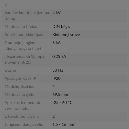
Ui
Vardinė impulsinė įtampa
4 kV
(Uimp)
Montavimo būdas
DIN bėgis
Srovės nuotėkio tipas
Kintamoji srovė
Trumpojo jungimo
6 kA
atjungimo galia (Icw)
atsparumas viršįtampių
0.25 kA
srovėms (8/20)
Dažnis
50 Hz
Apsaugos klasė IP
IP20
Modulių skaičius
4
Montavimo gylis
69.5 mm
Aplinkos temperatūra
-25 - 60 °C
veikimo metu
Užterštumo laipsnis
2
Jungiamo daugiavielio
1.5 - 16 mm²