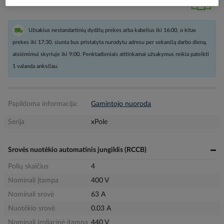
Užsakius nestandartinių dydžių prekes arba kabelius iki 16:00, o kitas
prekes iki 17:30, siunta bus pristatyta nurodytu adresu per sekančią darbo dieną,
atsiėmimui skyriuje iki 9:00. Penktadieniais atitinkamai užsakymus reikia pateikti
1 valanda anksčiau.
Papildoma informacija:
Gamintojo nuoroda
Serija
xPole
Srovės nuotėkio automatinis jungiklis (RCCB)
Polių skaičius
4
Nominali įtampa
400 V
Nominali srovė
63 A
Nuotėkio srovė
0.03 A
Nominali izoliacinė įtampa
440 V