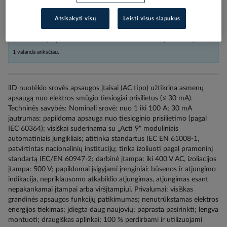
Užsakius nestandartinių dydžių prekes arba kabelius iki 16:00, o kitas
Atsisakyti visų
Leisti visus slapukus
prekes iki 17:30, siunta bus pristatyta nurodytu adresu per sekančią darbo dieną,
atsiėmimui skyriuje iki 9:00. Penktadieniais atitinkamai užsakymus reikia pateikti
1 valanda anksčiau.
iID nuotėkio srovės apsaugos įtaisai (AC tipo) užtikrina asmenų
apsaugą nuo elektros smūgio tiesiogiai prisilietus (≤ 30 mA).
Techninės savybės: Nominali srovė: nuo 1 iki 100 A; 30 mA
jautrumas: papildoma apsauga nuo tiesioginio prisilietimo (pagal
IEC 60364); visiškai suderinama su „Acti 9" moduliniais
automatiniais jungikliais; atitinka standartus IEC EN 61008-1,
patvirtintas nacionalinių institucijų; tinka izoliuoti pagal pramoninį
standartą IEC/EN 60947-2; darbinė įtampa: iki 400 V AC, izoliacijos
įtampa: 500 V; papildomai įsigyjami įrenginiai: būsenos ir atjungimo
indikacija, nepriklausomo atkabiklio atjungimas, atjungimas esant
nepakankamai įtampai arba viršįtampiui. Privalumai: visiškas
grandinės apsaugos funkcijų patikimumas; nenutrūkstamas elektros
energijos tiekimas; įdiegta daug naujovių; paprasta pasirinkti; lengva
montuoti; draugiškas aplinkai; 100 % perdirbami ir utilizuojami