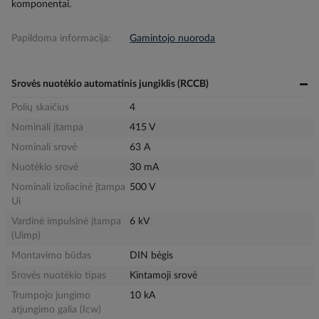
komponentai.
Papildoma informacija:
Gamintojo nuoroda
Srovės nuotėkio automatinis jungiklis (RCCB)
Polių skaičius
4
Nominali įtampa
415 V
Nominali srovė
63 A
Nuotėkio srovė
30 mA
Nominali izoliacinė įtampa
500 V
Ui
Vardinė impulsinė įtampa
6 kV
(Uimp)
Montavimo būdas
DIN bėgis
Srovės nuotėkio tipas
Kintamoji srovė
Trumpojo jungimo
10 kA
atjungimo galia (Icw)