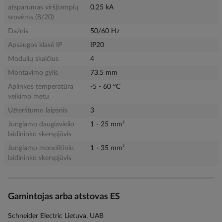
atsparumas viršįtampių
0.25 kA
srovėms (8/20)
Dažnis
50/60 Hz
Apsaugos klasė IP
IP20
Modulių skaičius
4
Montavimo gylis
73.5 mm
Aplinkos temperatūra
-5 - 60 °C
veikimo metu
Užterštumo laipsnis
3
Jungiamo daugiavielio
1 - 25 mm²
laidininko skerspjūvis
Jungiamo monolitinio
1 - 35 mm²
laidininko skerspjūvis
Gamintojas arba atstovas ES
Schneider Electric Lietuva, UAB