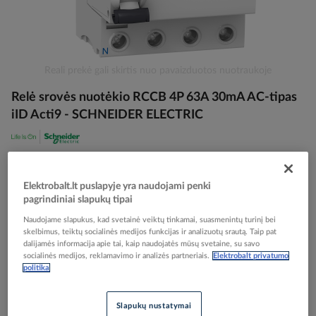
Skip
Reali prekė gali skirtis nuo pavaizduotos nuotraukoje
to
Relė srovės nuotėkio RCCB 4P 63A 30mA AC-tipas
the
beginning
iID Acti9 - SCHNEIDER ELECTRIC
of
the
images
Elektrobalt prekės kodas
068044
gallery
EAN kodas
3606480089107
Elektrobalt.lt puslapyje yra naudojami penki
Gamintojo prekės kodas
A9R41463
pagrindiniai slapukų tipai
Naudojame slapukus, kad svetainė veiktų tinkamai, suasmenintų turinį bei
Prisijunkite, norėdami pamatyti kainas
skelbimus, teiktų socialinės medijos funkcijas ir analizuotų srautą. Taip pat
dalijamės informacija apie tai, kaip naudojatės mūsų svetaine, su savo
socialinės medijos, reklamavimo ir analizės partneriais.
Elektrobalt privatumo
Įtraukti į palyginimą
politika
Slapukų nustatymai