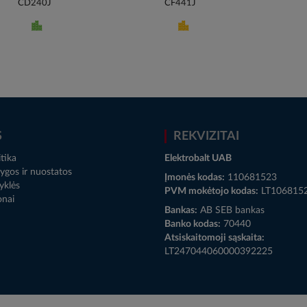
CD240J
CF441J
S
REKVIZITAI
tika
Elektrobalt UAB
ygos ir nuostatos
Įmonės kodas:
110681523
yklės
PVM mokėtojo kodas:
LT106815
onai
Bankas:
AB SEB bankas
Banko kodas:
70440
Atsiskaitomoji sąskaita:
LT247044060000392225