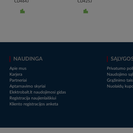
CD464J
CD425J
NAUDINGA
SĄLYGO
Apie mus
Privatumo poli
Karjera
Naudojimo sąl
Partneriai
Grąžinimo tais
Aptarnavimo skyriai
Nuolaidų kup
Elektrobalt.lt naudojimosi gidas
Registracija naujienlaiškiui
Kliento registracijos anketa