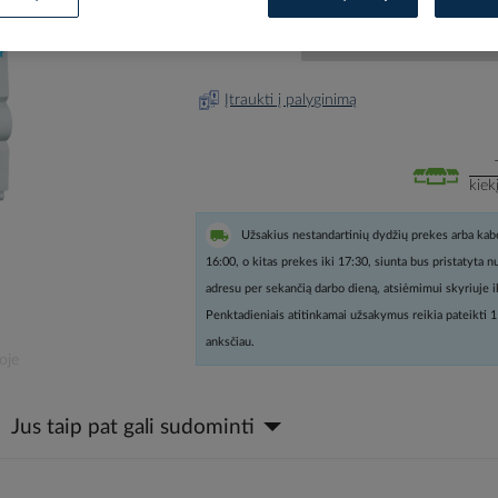
Prisijunkite, norėdami pamatyt
Įtraukti į palyginimą
kiek
Užsakius nestandartinių dydžių prekes arba kabe
16:00, o kitas prekes iki 17:30, siunta bus pristatyta 
adresu per sekančią darbo dieną, atsiėmimui skyriuje i
Penktadieniais atitinkamai užsakymus reikia pateikti 1
anksčiau.
oje
Jus taip pat gali sudominti