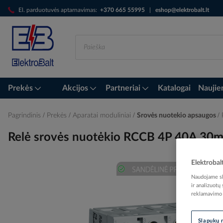
Skip
El. parduotuvės aptarnavimas:
+370 665 55995
|
eshop@elektrobalt.lt
to
Content
Prekės
Akcijos
Partneriai
Katalogai
Naujie
Pagrindinis
Prekės
Aparatai moduliniai
Srovės nuotekio apsaugos
Relė srovės nuotėkio RCCB 4P 40A 30
Elektrobal
Naudojame sla
Skip
ir analizuotų
to
reklamavimo i
the
end
of
Slapukų 