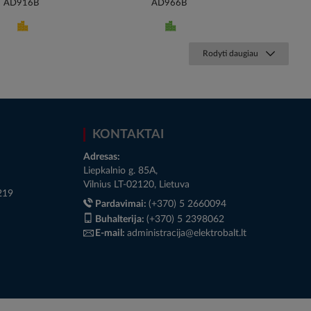
AD916B
AD966B
Rodyti daugiau
KONTAKTAI
Adresas:
Liepkalnio g. 85A,
Vilnius LT-02120, Lietuva
219
Pardavimai:
(+370) 5 2660094
Buhalterija:
(+370) 5 2398062
E-mail:
administracija@elektrobalt.lt