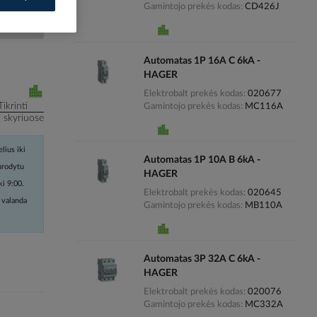
Gamintojo prekės kodas
CD426J
i kainas
Automatas 1P 16A C 6kA -
HAGER
Elektrobalt prekės kodas
020677
Tikrinti
Gamintojo prekės kodas
MC116A
į skyriuose
lius iki
Automatas 1P 10A B 6kA -
nurodytu
HAGER
ki 9:00.
Elektrobalt prekės kodas
020645
 valanda
Gamintojo prekės kodas
MB110A
Automatas 3P 32A C 6kA -
HAGER
Elektrobalt prekės kodas
020076
Gamintojo prekės kodas
MC332A