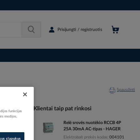
Prisijungti / registruotis
Spausdinti
Klientai taip pat rinkosi
dijos funkcijas
nės medijos,
Relė srovės nuotėkio RCCB 4P
004303
25A 30mA AC-tipas - HAGER
11616382
Elektrobalt prekės kodas
004101
CD441J
isus slapukus