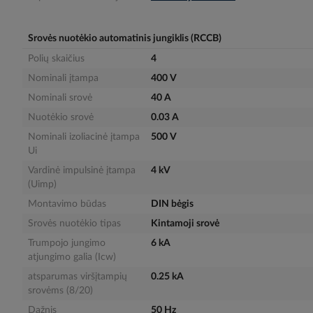
gallery
Srovės nuotėkio automatinis jungiklis (RCCB)
Polių skaičius
4
Nominali įtampa
400 V
Nominali srovė
40 A
Nuotėkio srovė
0.03 A
Nominali izoliacinė įtampa
500 V
Ui
Vardinė impulsinė įtampa
4 kV
(Uimp)
Montavimo būdas
DIN bėgis
Srovės nuotėkio tipas
Kintamoji srovė
Trumpojo jungimo
6 kA
atjungimo galia (Icw)
atsparumas viršįtampių
0.25 kA
srovėms (8/20)
Dažnis
50 Hz