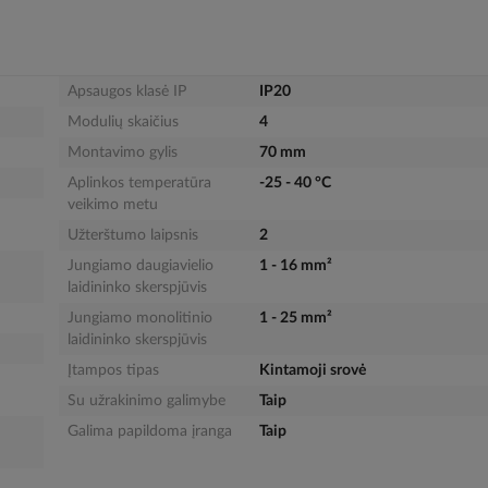
Apsaugos klasė IP
IP20
Modulių skaičius
4
Montavimo gylis
70 mm
Aplinkos temperatūra
-25 - 40 °C
veikimo metu
Užterštumo laipsnis
2
Jungiamo daugiavielio
1 - 16 mm²
laidininko skerspjūvis
Jungiamo monolitinio
1 - 25 mm²
laidininko skerspjūvis
Įtampos tipas
Kintamoji srovė
Su užrakinimo galimybe
Taip
Galima papildoma įranga
Taip