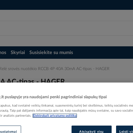
nos
Skyriai
Susisiekite su mumis
Relė srovės nuotėkio RCCB 4P 40A 30mA AC-tipas - HAGER
mA AC-tipas - HAGER
t.lt puslapyje yra naudojami penki pagrindiniai slapukų tipai
pukus, kad svetainė veiktų tinkamai, suasmenintų turinį bei skelbimus, teiktų socialinės me
 srautą. Taip pat dalijamės informacija apie tai, kaip naudojatės mūsų svetaine, su savo sociali
r analizės partneriais.
Elektrobalt privatumo politika
Elektrobalt prekės kodas
EAN kodas
32506
Gamintojo prekės kodas
nustatymai
Atsisakyti visų
Leisti v