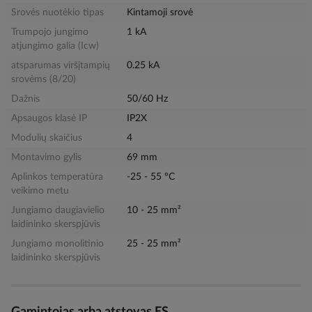
Srovės nuotėkio tipas
Kintamoji srovė
Trumpojo jungimo
1 kA
atjungimo galia (Icw)
atsparumas viršįtampių
0.25 kA
srovėms (8/20)
Dažnis
50/60 Hz
Apsaugos klasė IP
IP2X
Modulių skaičius
4
Montavimo gylis
69 mm
Aplinkos temperatūra
-25 - 55 °C
veikimo metu
Jungiamo daugiavielio
10 - 25 mm²
laidininko skerspjūvis
Jungiamo monolitinio
25 - 25 mm²
laidininko skerspjūvis