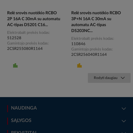
Relė srovės nuotėkio RCBO
Relė srovės nuotėkio RCBO
2P 16A C 30mA su automatu
3P+N 16A C 30mA su
AC-tipas DS201 C16...
automatu AC-tipas
DS203NC...
Elektrobalt prekės kodas
512528
Elektrobalt prekės kodas
Gamintojo prekės kodas
110846
2CSR255080R1164
Gamintojo prekės kodas
2CSR256040R1164
Rodyti daugiau
NAUDINGA
SĄLYGOS