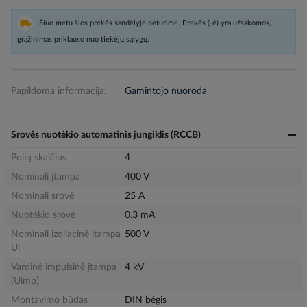
Šiuo metu šios prekės sandėlyje neturime. Prekės (-ė) yra užsakomos,
grąžinimas priklauso nuo tiekėjų sąlygų.
Papildoma informacija:
Gamintojo nuoroda
Srovės nuotėkio automatinis jungiklis (RCCB)
Polių skaičius
4
Nominali įtampa
400 V
Nominali srovė
25 A
Nuotėkio srovė
0.3 mA
Nominali izoliacinė įtampa
500 V
Ui
Vardinė impulsinė įtampa
4 kV
(Uimp)
Montavimo būdas
DIN bėgis