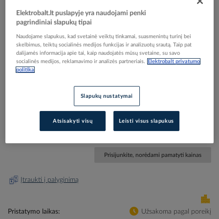
Elektrobalt.lt puslapyje yra naudojami penki
pagrindiniai slapukų tipai
Naudojame slapukus, kad svetainė veiktų tinkamai, suasmenintų turinį bei
skelbimus, teiktų socialinės medijos funkcijas ir analizuotų srautą. Taip pat
Skip
Reali prekė gali skirtis nuo pavaizduotos nuotraukoje
dalijamės informacija apie tai, kaip naudojatės mūsų svetaine, su savo
to
socialinės medijos, reklamavimo ir analizės partneriais.
Elektrobalt privatumo
Relė srovės nuotėkio RCCB 4P 25A 300mA AC-tipas
the
politika
beginning
FH204AC-25/0.3 - ABB
of
Slapukų nustatymai
the
images
Elektrobalt prekės kodas
043559
gallery
Atsisakyti visų
Leisti visus slapukus
EAN kodas
8012542893301
Gamintojo prekės kodas
2CSF204003R3250
Prisijunkite, norėdami pamatyti kainas
Įtraukti į palyginimą
Pristatymo laikas
Užsakoma pagal poreikį