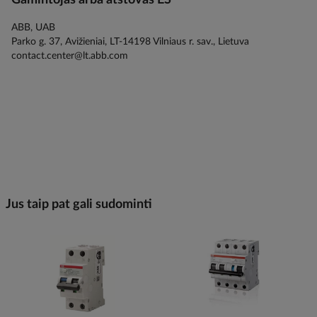
Gamintojas arba atstovas ES
ABB, UAB
Parko g. 37, Avižieniai, LT-14198 Vilniaus r. sav., Lietuva
contact.center@lt.abb.com
Jus taip pat gali sudominti