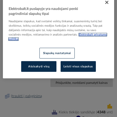
Elektrobalt.lt puslapyje yra naudojami penki
pagrindiniai slapukų tipai
Naudojame slapukus, kad svetainė veiktų tinkamai, suasmenintų turinį bei
Skip
skelbimus, teiktų socialinės medijos funkcijas ir analizuotų srautą. Taip pat
Reali prekė gali skirtis nuo pavaizduotos nuotraukoje
dalijamės informacija apie tai, kaip naudojatės mūsų svetaine, su savo
to
socialinės medijos, reklamavimo ir analizės partneriais.
Elektrobalt privatumo
Relė srovės nuotėkio RCCB 2P 40A 30mA A-tipas
the
politika
beginning
F202A-40/0.03 - ABB
of
the
Slapukų nustatymai
images
Elektrobalt prekės kodas
100925
gallery
EAN kodas
8012542782605
Atsisakyti visų
Leisti visus slapukus
Gamintojo prekės kodas
2CSF202101R1400
Prisijunkite, norėdami pamatyti kainas
Įtraukti į palyginimą
Kiekis tiekėjo sandėlyje
(
4348
vnt
)