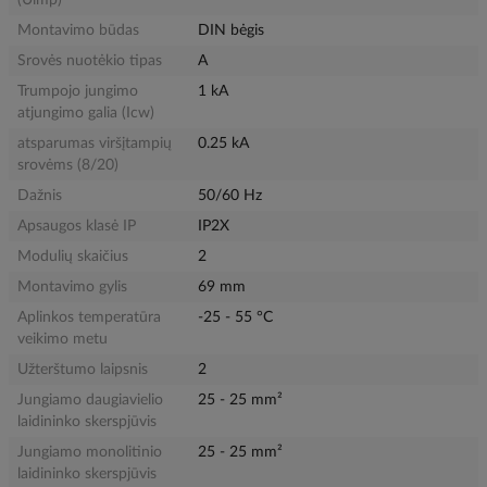
(Uimp)
Montavimo būdas
DIN bėgis
Srovės nuotėkio tipas
A
Trumpojo jungimo
1 kA
atjungimo galia (Icw)
atsparumas viršįtampių
0.25 kA
srovėms (8/20)
Dažnis
50/60 Hz
Apsaugos klasė IP
IP2X
Modulių skaičius
2
Montavimo gylis
69 mm
Aplinkos temperatūra
-25 - 55 °C
veikimo metu
Užterštumo laipsnis
2
Jungiamo daugiavielio
25 - 25 mm²
laidininko skerspjūvis
Jungiamo monolitinio
25 - 25 mm²
laidininko skerspjūvis