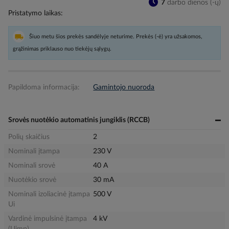
7
darbo dienos (-ų)
Pristatymo laikas
Šiuo metu šios prekės sandėlyje neturime. Prekės (-ė) yra užsakomos,
grąžinimas priklauso nuo tiekėjų sąlygų.
Papildoma informacija:
Gamintojo nuoroda
Srovės nuotėkio automatinis jungiklis (RCCB)
Polių skaičius
2
Nominali įtampa
230 V
Nominali srovė
40 A
Nuotėkio srovė
30 mA
Nominali izoliacinė įtampa
500 V
Ui
Vardinė impulsinė įtampa
4 kV