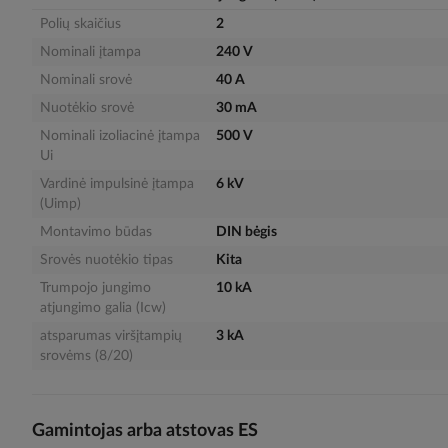
gallery
Polių skaičius
2
Nominali įtampa
240 V
Nominali srovė
40 A
Nuotėkio srovė
30 mA
Nominali izoliacinė įtampa
500 V
Ui
Vardinė impulsinė įtampa
6 kV
(Uimp)
Montavimo būdas
DIN bėgis
Srovės nuotėkio tipas
Kita
Trumpojo jungimo
10 kA
atjungimo galia (Icw)
atsparumas viršįtampių
3 kA
srovėms (8/20)
Gamintojas arba atstovas ES