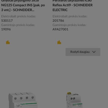
Gnybtas prijungimo 3x16
Pertvaros tarpfazinės iC60
NG125 Compact INS [pak. po
Reflex Acti9 - SCHNEIDER
3 vnt.] - SCHNEIDER...
ELECTRIC
Elektrobalt prekės kodas
Elektrobalt prekės kodas
530117
205786
Gamintojo prekės kodas
Gamintojo prekės kodas
19096
A9A27001
Rodyti daugiau