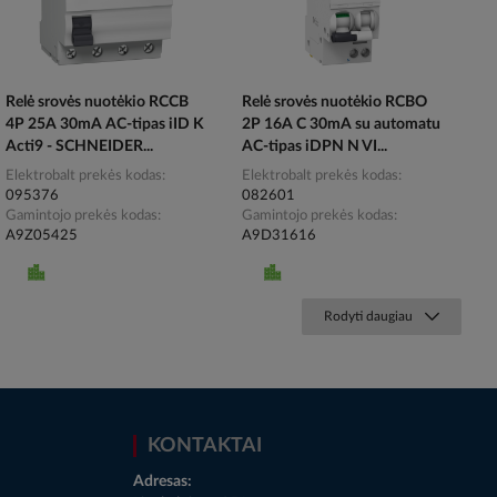
Relė srovės nuotėkio RCCB
Relė srovės nuotėkio RCBO
4P 25A 30mA AC-tipas iID K
2P 16A C 30mA su automatu
Acti9 - SCHNEIDER...
AC-tipas iDPN N VI...
Elektrobalt prekės kodas
Elektrobalt prekės kodas
095376
082601
Gamintojo prekės kodas
Gamintojo prekės kodas
A9Z05425
A9D31616
Rodyti daugiau
KONTAKTAI
Adresas: