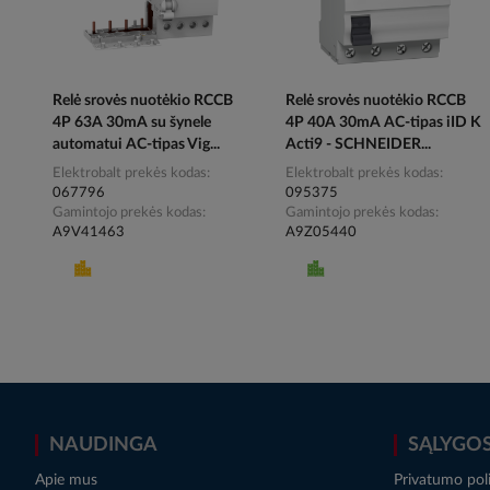
Relė srovės nuotėkio RCCB
Relė srovės nuotėkio RCCB
4P 63A 30mA su šynele
4P 40A 30mA AC-tipas iID K
automatui AC-tipas Vig...
Acti9 - SCHNEIDER...
Elektrobalt prekės kodas
Elektrobalt prekės kodas
067796
095375
Gamintojo prekės kodas
Gamintojo prekės kodas
A9V41463
A9Z05440
NAUDINGA
SĄLYGO
Apie mus
Privatumo poli