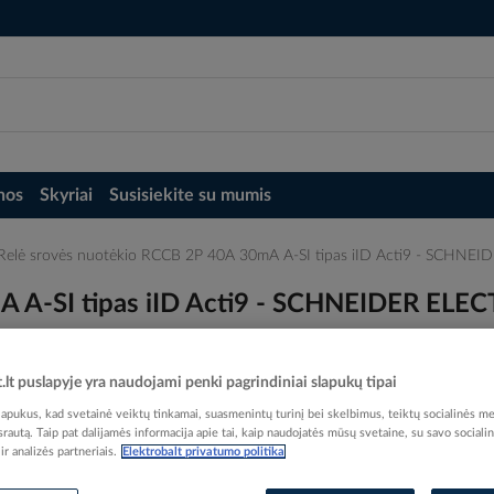
nos
Skyriai
Susisiekite su mumis
Relė srovės nuotėkio RCCB 2P 40A 30mA A-SI tipas iID Acti9 - SCHNE
A A-SI tipas iID Acti9 - SCHNEIDER ELEC
t.lt puslapyje yra naudojami penki pagrindiniai slapukų tipai
pukus, kad svetainė veiktų tinkamai, suasmenintų turinį bei skelbimus, teiktų socialinės me
 srautą. Taip pat dalijamės informacija apie tai, kaip naudojatės mūsų svetaine, su savo sociali
Elektrobalt prekės kodas
r analizės partneriais.
Elektrobalt privatumo politika
EAN kodas
36064
Gamintojo prekės kodas