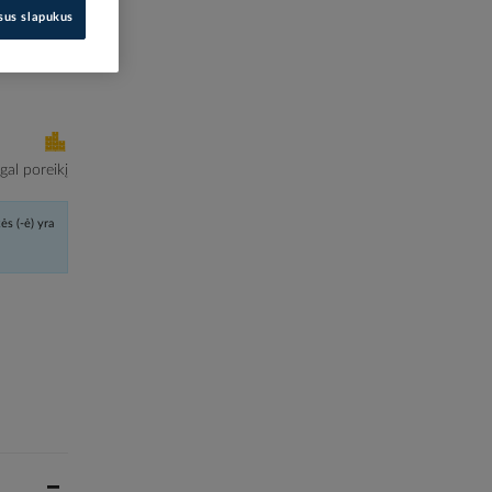
isus slapukus
i kainas
al poreikį
ės (-ė) yra