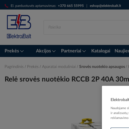
Skip
El. parduotuvės aptarnavimas:
+370 665 55995
|
eshop@elektrobalt.lt
to
Content
Prekės
Akcijos
Partneriai
Katalogai
Naujie
Pagrindinis
Prekės
Aparatai moduliniai
Srovės nuotekio apsaugos
Relė srovės nuotėkio RCCB 2P 40A 30m
Elektrobal
Skip
Naudojame sla
to
ir analizuotų
the
reklamavimo i
end
of