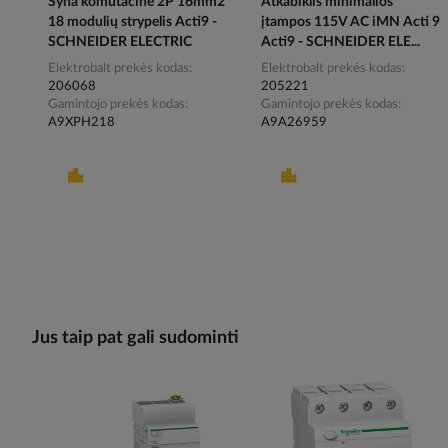
Šyna komutacinė 2P 16mm2
Atkabiklis minimalios
18 modulių strypelis Acti9 -
įtampos 115V AC iMN Acti 9
SCHNEIDER ELECTRIC
Acti9 - SCHNEIDER ELE...
Elektrobalt prekės kodas
Elektrobalt prekės kodas
206068
205221
Gamintojo prekės kodas
Gamintojo prekės kodas
A9XPH218
A9A26959
Jus taip pat gali sudominti