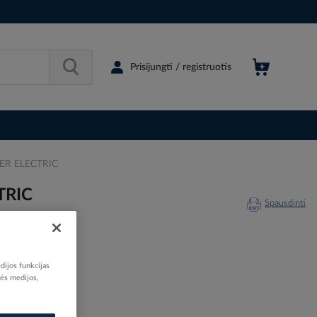
Prisijungti / registruotis
IDER ELECTRIC
TRIC
Spausdinti
dijos funkcijas
nės medijos,
075435
80089558
A9R61240