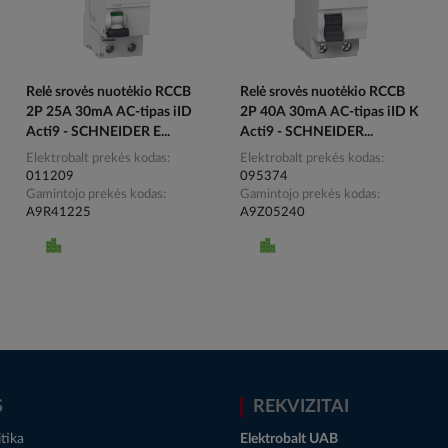
Relė srovės nuotėkio RCCB
Relė srovės nuotėkio RCCB
2P 25A 30mA AC-tipas iID
2P 40A 30mA AC-tipas iID K
Acti9 - SCHNEIDER E...
Acti9 - SCHNEIDER...
Elektrobalt prekės kodas
Elektrobalt prekės kodas
011209
095374
Gamintojo prekės kodas
Gamintojo prekės kodas
A9R41225
A9Z05240
S
REKVIZITAI
tika
Elektrobalt UAB