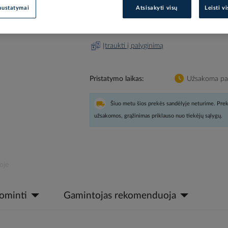
nustatymai
Atsisakyti visų
Leisti v
Prisijunkite, norėdami pamatyt
Įtraukti į palyginimą
Pristatymo laikas
Užsakoma pag
Šiuo metu šios prekės sandėlyje neturime. Prek
užsakomos, grąžinimas priklauso nuo tiekėjų sąlygų.
oje
dominti
Gamintojas rekomenduoja