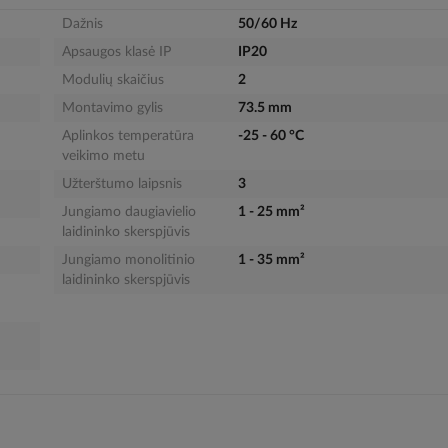
Dažnis
50/60 Hz
Apsaugos klasė IP
IP20
Modulių skaičius
2
Montavimo gylis
73.5 mm
Aplinkos temperatūra
-25 - 60 °C
veikimo metu
Užterštumo laipsnis
3
Jungiamo daugiavielio
1 - 25 mm²
laidininko skerspjūvis
Jungiamo monolitinio
1 - 35 mm²
laidininko skerspjūvis