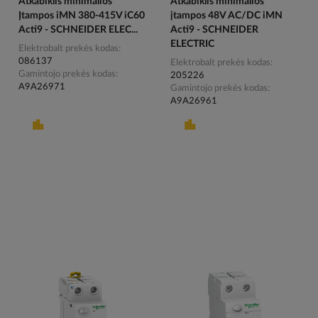
Atkabiklis minimalios
Atkabiklis minimalios
Įtampos iMN 380-415V iC60
įtampos 48V AC/DC iMN
Acti9 - SCHNEIDER ELEC...
Acti9 - SCHNEIDER
ELECTRIC
Elektrobalt prekės kodas
086137
Elektrobalt prekės kodas
Gamintojo prekės kodas
205226
A9A26971
Gamintojo prekės kodas
A9A26961