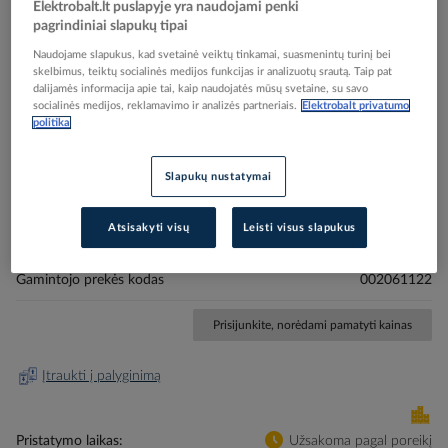
Elektrobalt.lt puslapyje yra naudojami penki
pagrindiniai slapukų tipai
Naudojame slapukus, kad svetainė veiktų tinkamai, suasmenintų turinį bei
skelbimus, teiktų socialinės medijos funkcijas ir analizuotų srautą. Taip pat
dalijamės informacija apie tai, kaip naudojatės mūsų svetaine, su savo
socialinės medijos, reklamavimo ir analizės partneriais.
Elektrobalt privatumo
politika
Skip
Reali prekė gali skirtis nuo pavaizduotos nuotraukoje
to
Relė srovės nuotėkio RCCB 2P 40A 100mA A-tipas
the
Slapukų nustatymai
beginning
EFI-P2 A 40/0.1 - ETI
of
the
Atsisakyti visų
Leisti visus slapukus
images
Elektrobalt prekės kodas
517364
gallery
Gamintojo prekės kodas
002061122
Prisijunkite, norėdami pamatyti kainas
Įtraukti į palyginimą
Pristatymo laikas
Užsakoma pagal poreikį