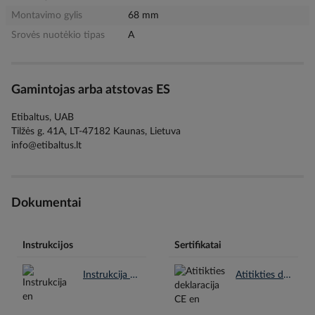
Montavimo gylis
68 mm
Srovės nuotėkio tipas
A
Gamintojas arba atstovas ES
Etibaltus, UAB
Tilžės g. 41A, LT-47182 Kaunas, Lietuva
info@etibaltus.lt
Dokumentai
Instrukcijos
Sertifikatai
Instrukcija en.pdf
Atitikties deklaracija CE en.pdf