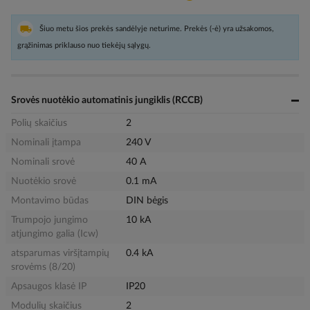
Šiuo metu šios prekės sandėlyje neturime. Prekės (-ė) yra užsakomos,
grąžinimas priklauso nuo tiekėjų sąlygų.
Srovės nuotėkio automatinis jungiklis (RCCB)
Polių skaičius
2
Nominali įtampa
240 V
Nominali srovė
40 A
Nuotėkio srovė
0.1 mA
Montavimo būdas
DIN bėgis
Trumpojo jungimo
10 kA
atjungimo galia (Icw)
atsparumas viršįtampių
0.4 kA
srovėms (8/20)
Apsaugos klasė IP
IP20
Modulių skaičius
2