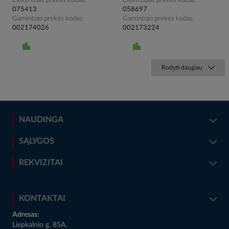
Elektrobalt prekės kodas
Elektrobalt prekės kodas
075413
058697
Gamintojo prekės kodas
Gamintojo prekės kodas
002174026
002173224
Rodyti daugiau
NAUDINGA
SĄLYGOS
REKVIZITAI
KONTAKTAI
Adresas:
Liepkalnio g. 85A,