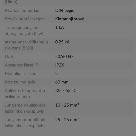
(Uimp)
Montavimo būdas
DIN bėgis
Srovės nuotėkio tipas
Kintamoji srovė
Trumpojo jungimo
1 kA
atjungimo galia (Icw)
atsparumas viršįtampių
0.25 kA
srovėms (8/20)
Dažnis
50/60 Hz
Apsaugos klasė IP
IP2X
Modulių skaičius
2
Montavimo gylis
69 mm
Aplinkos temperatūra
-25 - 55 °C
veikimo metu
Jungiamo daugiavielio
10 - 25 mm²
laidininko skerspjūvis
Jungiamo monolitinio
25 - 25 mm²
laidininko skerspjūvis