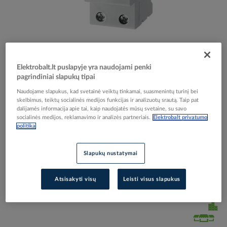
Skip
Reali prekė gali skirtis nuo pavaizduotos nuotraukoje
to
Elektrobalt.lt puslapyje yra naudojami penki
Relė srovės nuotėkio RCCB 2P 25A 30mA AC-tipas
the
pagrindiniai slapukų tipai
beginning
FH202AC-25/0.03 - ABB
of
Naudojame slapukus, kad svetainė veiktų tinkamai, suasmenintų turinį bei
skelbimus, teiktų socialinės medijos funkcijas ir analizuotų srautą. Taip pat
the
dalijamės informacija apie tai, kaip naudojatės mūsų svetaine, su savo
images
Elektrobalt prekės kodas
029395
socialinės medijos, reklamavimo ir analizės partneriais.
Elektrobalt privatumo
gallery
politika
EAN kodas
8012542893608
Gamintojo prekės kodas
2CSF202004R1250
Slapukų nustatymai
Prisijunkite, norėdami pamatyti kainas
Atsisakyti visų
Leisti visus slapukus
Įtraukti į palyginimą