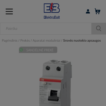
Prisijungti / r
Pagrindinis
Prekės
Aparatai moduliniai
Srovės nuotekio apsaugos
Skip
to
the
end
of
the
images
gallery