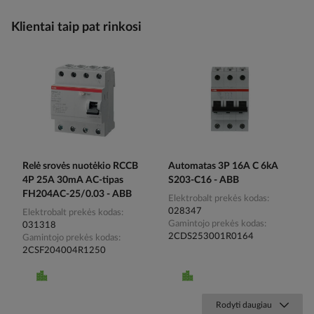
Klientai taip pat rinkosi
Relė srovės nuotėkio RCCB
Automatas 3P 16A C 6kA
4P 25A 30mA AC-tipas
S203-C16 - ABB
FH204AC-25/0.03 - ABB
Elektrobalt prekės kodas
028347
Elektrobalt prekės kodas
Gamintojo prekės kodas
031318
2CDS253001R0164
Gamintojo prekės kodas
2CSF204004R1250
Rodyti daugiau