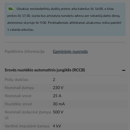
Užsakius nestandartinių dydžių prekes arba kabelius iki 16:00, o kitas
prekes iki 17:30, siunta bus pristatyta nurodytu adresu per sekančią darbo dieną,
atsiėmimui skyriuje iki 9:00. Penktadieniais atitinkamai užsakymus reikia pateikti
1 valanda anksčiau.
Papildoma informacija:
Gamintojo nuoroda
Srovės nuotėkio automatinis jungiklis (RCCB)
Polių skaičius
2
Nominali įtampa
230 V
Nominali srovė
25 A
Nuotėkio srovė
30 mA
Nominali izoliacinė įtampa
500 V
Ui
Vardinė impulsinė įtampa
4 kV