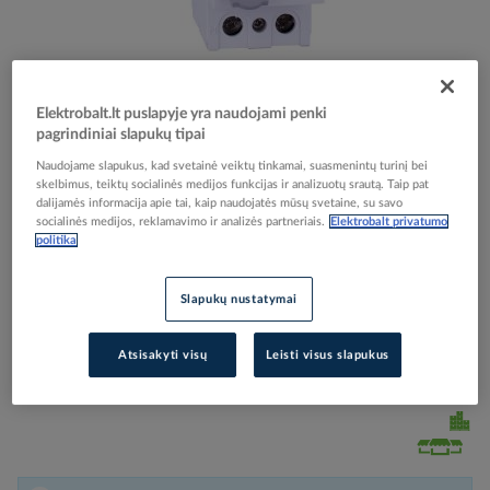
Skip
Reali prekė gali skirtis nuo pavaizduotos nuotraukoje
Elektrobalt.lt puslapyje yra naudojami penki
to
pagrindiniai slapukų tipai
Relė srovės nuotėkio RCCB 2P 25A 30mA AC-tipas
the
Naudojame slapukus, kad svetainė veiktų tinkamai, suasmenintų turinį bei
beginning
Ex9L-N 2P 25A 30mA - NOARK
skelbimus, teiktų socialinės medijos funkcijas ir analizuotų srautą. Taip pat
of
dalijamės informacija apie tai, kaip naudojatės mūsų svetaine, su savo
the
socialinės medijos, reklamavimo ir analizės partneriais.
Elektrobalt privatumo
images
politika
Elektrobalt prekės kodas
126970
gallery
Gamintojo prekės kodas
108314
Slapukų nustatymai
Prisijunkite, norėdami pamatyti kainas
Atsisakyti visų
Leisti visus slapukus
Įtraukti į palyginimą