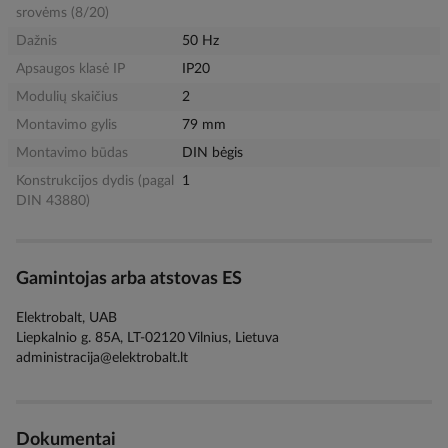
srovėms (8/20)
Dažnis
50 Hz
Apsaugos klasė IP
IP20
Modulių skaičius
2
Montavimo gylis
79 mm
Montavimo būdas
DIN bėgis
Konstrukcijos dydis (pagal
1
DIN 43880)
Gamintojas arba atstovas ES
Elektrobalt, UAB
Liepkalnio g. 85A, LT-02120 Vilnius, Lietuva
administracija@elektrobalt.lt
Dokumentai