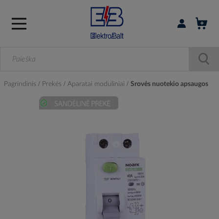
Prisijungti / r
Pagrindinis
Prekės
Aparatai moduliniai
Srovės nuotekio apsaugos
Skip
to
the
end
of
the
images
gallery