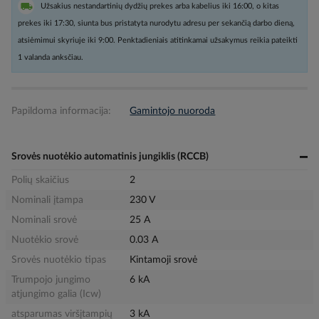
Užsakius nestandartinių dydžių prekes arba kabelius iki 16:00, o kitas
prekes iki 17:30, siunta bus pristatyta nurodytu adresu per sekančią darbo dieną,
atsiėmimui skyriuje iki 9:00. Penktadieniais atitinkamai užsakymus reikia pateikti
1 valanda anksčiau.
Papildoma informacija:
Gamintojo nuoroda
Srovės nuotėkio automatinis jungiklis (RCCB)
Polių skaičius
2
Nominali įtampa
230 V
Nominali srovė
25 A
Nuotėkio srovė
0.03 A
Srovės nuotėkio tipas
Kintamoji srovė
Trumpojo jungimo
6 kA
atjungimo galia (Icw)
atsparumas viršįtampių
3 kA