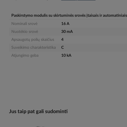
gallery
Paskirstymo modulis su skirtuminės srovės įtaisais ir automatiniais 
Nominali srovė
16 A
Nuotėkio srovė
30 mA
Apsaugotų polių skaičius
4
Suveikimo charakteristika
C
Atjungimo geba
10 kA
Jus taip pat gali sudominti