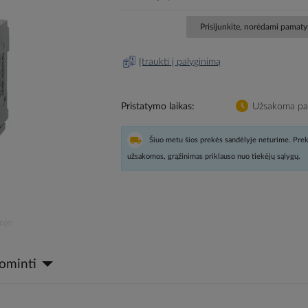
Prisijunkite, norėdami pamatyt
Įtraukti į palyginimą
Pristatymo laikas
Užsakoma pag
Šiuo metu šios prekės sandėlyje neturime. Prek
užsakomos, grąžinimas priklauso nuo tiekėjų sąlygų.
oje
dominti