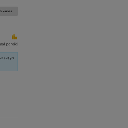
i kainas
al poreikį
ės (-ė) yra