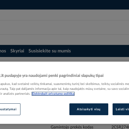
nos
Skyriai
Susisiekite su mumis
Relė srovės nuotėkio RCBO 4P 16A C 10kA 30mA su automatu AC-tipa
t.lt puslapyje yra naudojami penki pagrindiniai slapukų tipai
10kA 30mA su automatu AC-tipas DS204
pukus, kad svetainė veiktų tinkamai, suasmenintų turinį bei skelbimus, teiktų socialinės me
 srautą. Taip pat dalijamės informacija apie tai, kaip naudojatės mūsų svetaine, su savo sociali
r analizės partneriais.
Elektrobalt privatumo politika
nustatymai
Atsisakyti visų
Leisti v
Elektrobalt prekės kodas
EAN kodas
80125
Gamintojo prekės kodas
2CSR274