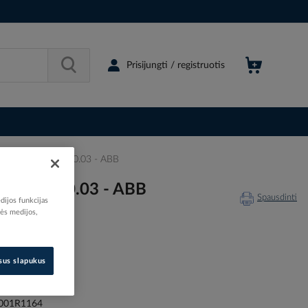
Prisijungti / registruotis
s DS204MAC-C16/0.03 - ABB
MAC-C16/0.03 - ABB
Spausdinti
dijos funkcijas
nės medijos,
isus slapukus
108565
42853800
001R1164