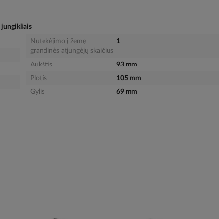
jungikliais
Nutekėjimo į žemę
1
grandinės atjungėjų skaičius
Aukštis
93 mm
Plotis
105 mm
Gylis
69 mm