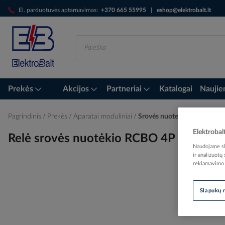
Skip
El. parduotuvės aptarnavimas:
+370 665 55995
|
eshop@elektrobalt.lt
to
Content
Prekės
Akcijos
Partneriai
Katalogai
Naujie
Pagrindinis
Prekės
Aparatai moduliniai
Srovės nuotekio apsaugos
Elektrobal
Relė srovės nuotėkio RCBO 4P 16A C 
Naudojame sla
ir analizuotų
reklamavimo i
Skip
Slapukų 
to
the
end
of