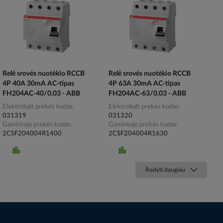
Relė srovės nuotėkio RCCB
Relė srovės nuotėkio RCCB
4P 40A 30mA AC-tipas
4P 63A 30mA AC-tipas
FH204AC-40/0.03 - ABB
FH204AC-63/0.03 - ABB
Elektrobalt prekės kodas
Elektrobalt prekės kodas
031319
031320
Gamintojo prekės kodas
Gamintojo prekės kodas
2CSF204004R1400
2CSF204004R1630
Rodyti daugiau