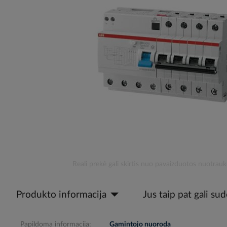
the
images
gallery
Skip
Reali prekė gali skirtis nuo pavaizduotos nuotrauk
to
the
Produkto informacija
Jus taip pat gali su
beginning
of
the
images
Papildoma informacija:
Gamintojo nuoroda