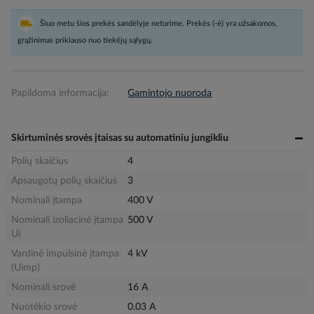
Šiuo metu šios prekės sandėlyje neturime. Prekės (-ė) yra užsakomos,
grąžinimas priklauso nuo tiekėjų sąlygų.
Papildoma informacija:
Gamintojo nuoroda
Skirtuminės srovės įtaisas su automatiniu jungikliu
Polių skaičius
4
Apsaugotų polių skaičius
3
Nominali įtampa
400 V
Nominali izoliacinė įtampa
500 V
Ui
Vardinė impulsinė įtampa
4 kV
(Uimp)
Nominali srovė
16 A
Nuotėkio srovė
0.03 A