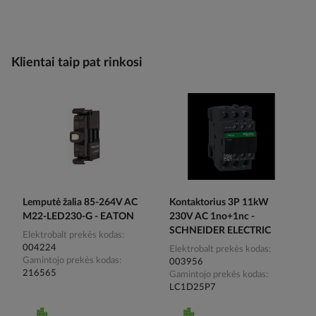
Klientai taip pat rinkosi
Lemputė žalia 85-264V AC
Kontaktorius 3P 11kW
M22-LED230-G - EATON
230V AC 1no+1nc -
SCHNEIDER ELECTRIC
Elektrobalt prekės kodas
004224
Elektrobalt prekės kodas
Gamintojo prekės kodas
003956
216565
Gamintojo prekės kodas
LC1D25P7