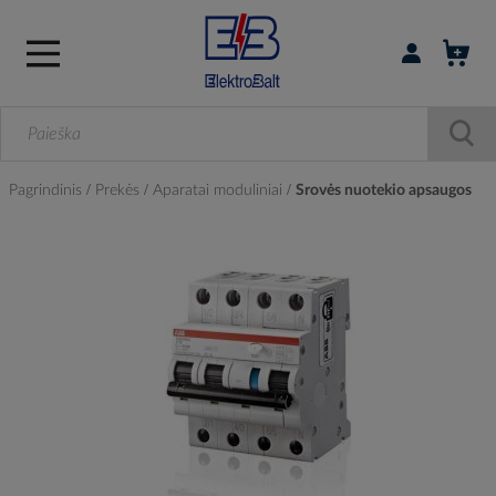
Prisijungti / r
Pagrindinis
Prekės
Aparatai moduliniai
Srovės nuotekio apsaugos
Skip
to
the
end
of
the
images
gallery