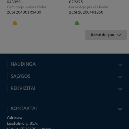
043358
029395
Gamintojo prekės kodas
Gamintojo prekės kodas
2CSF204001R3400
2CSF202004R1250
Rodyti daugiau
NAUDINGA
SĄLYGOS
REKVIZITAI
KONTAKTAI
Adresas:
Liepkalnio g. 85A,