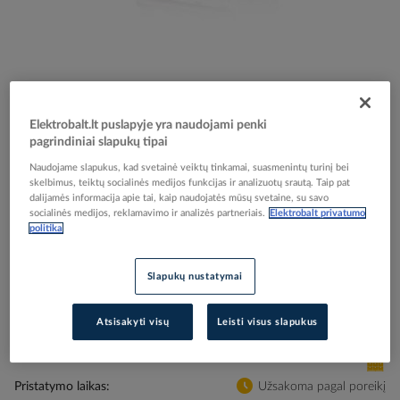
Skip
Reali prekė gali skirtis nuo pavaizduotos nuotraukoje
to
Relė srovės nuotėkio RCBO 3P+N 16A C 30mA su
the
Elektrobalt.lt puslapyje yra naudojami penki
beginning
pagrindiniai slapukų tipai
automatu AC-tipas DS203NC C16 AC30 - ABB
of
Naudojame slapukus, kad svetainė veiktų tinkamai, suasmenintų turinį bei
the
skelbimus, teiktų socialinės medijos funkcijas ir analizuotų srautą. Taip pat
images
dalijamės informacija apie tai, kaip naudojatės mūsų svetaine, su savo
Elektrobalt prekės kodas
110846
gallery
socialinės medijos, reklamavimo ir analizės partneriais.
Elektrobalt privatumo
EAN kodas
8012542352228
politika
Gamintojo prekės kodas
2CSR256040R1164
Slapukų nustatymai
Prisijunkite, norėdami pamatyti kainas
Atsisakyti visų
Leisti visus slapukus
Įtraukti į palyginimą
Pristatymo laikas
Užsakoma pagal poreikį