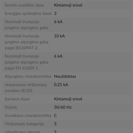
Srovės nuotėkio tipas
Kintamoji srovė
Energijos apribojimo klasė
3
Nominali trumpojo
6 kA
jungimo atjungimo geba
Nominali trumpojo
10 kA
jungimo atjungimo geba
pagal IEC60947-2
Nominali trumpojo
6 kA
jungimo atjungimo geba
pagal EN 61009-1
Atjungimo charakteristika
Neuždelstas
atsparumas viršįtampių
0.25 kA
srovėms (8/20)
Įtampos tipas
Kintamoji srovė
Dažnis
50/60 Hz
Suveikimo charakteristika
C
Viršįtampio kategorija
3
Užterštumo laipsnis
2