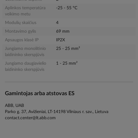
Aplinkos temperatūra
-25 - 55 °C
veikimo metu
Modulių skaičius
4
Montavimo gylis
69 mm
Apsaugos klasė IP
IP2X
Jungiamo monolitinio
25 - 25 mm²
laidininko skerspjūvis
Jungiamo daugiavielio
1 - 25 mm²
laidininko skerspjūvis
Gamintojas arba atstovas ES
ABB, UAB
Parko g. 37, Avižieniai, LT-14198 Vilniaus r. sav., Lietuva
contact.center@lt.abb.com