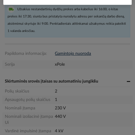
Užsakius nestandartinių dydžių prekes arba kabelius iki 16:00, o kitas
prekes iki 17:30, siunta bus pristatyta nurodytu adresu per sekančią darbo dieną,
atsiėmimui skyriuje iki 9:00. Penktadieniais atitinkamai užsakymus reikia pateikti
1 valanda anksčiau.
Papildoma informacija:
Gamintojo nuoroda
Serija
xPole
Skirtuminės srovės įtaisas su automatiniu jungikliu
Polių skaičius
2
Apsaugotų polių skaičius
1
Nominali įtampa
230 V
Nominali izoliacinė įtampa
440 V
Ui
Vardinė impulsinė įtampa
4 kV