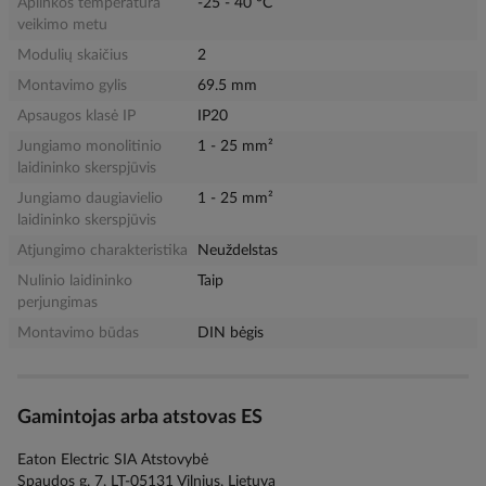
Aplinkos temperatūra
-25 - 40 °C
veikimo metu
Modulių skaičius
2
Montavimo gylis
69.5 mm
Apsaugos klasė IP
IP20
Jungiamo monolitinio
1 - 25 mm²
laidininko skerspjūvis
Jungiamo daugiavielio
1 - 25 mm²
laidininko skerspjūvis
Atjungimo charakteristika
Neuždelstas
Nulinio laidininko
Taip
perjungimas
Montavimo būdas
DIN bėgis
Gamintojas arba atstovas ES
Eaton Electric SIA Atstovybė
Spaudos g. 7, LT-05131 Vilnius, Lietuva