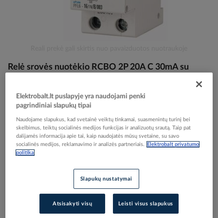
Skip
Reali prekė gali skirtis nuo pavaizduotos nuotraukoje
to
Relė srovės nuotėkio RCBO 2P 20A C 30mA su
the
beginning
automatu AC-tipas PFL6-20/1N/C/003 - EATON
of
Elektrobalt.lt puslapyje yra naudojami penki
the
pagrindiniai slapukų tipai
images
Elektrobalt prekės kodas
040834
gallery
Naudojame slapukus, kad svetainė veiktų tinkamai, suasmenintų turinį bei
EAN kodas
9007912538103
skelbimus, teiktų socialinės medijos funkcijas ir analizuotų srautą. Taip pat
Gamintojo prekės kodas
286468
dalijamės informacija apie tai, kaip naudojatės mūsų svetaine, su savo
socialinės medijos, reklamavimo ir analizės partneriais.
Elektrobalt privatumo
politika
Prisijunkite, norėdami pamatyti kainas
Įtraukti į palyginimą
Slapukų nustatymai
Atsisakyti visų
Leisti visus slapukus