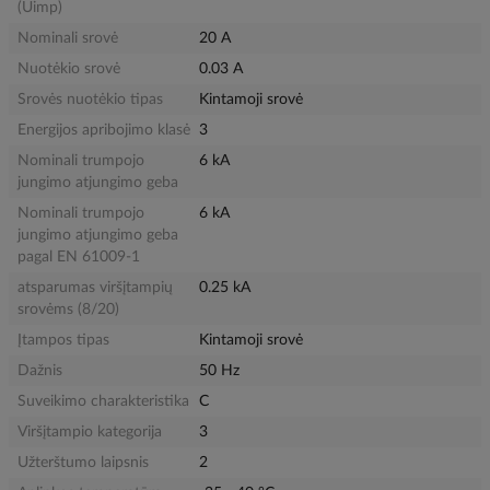
(Uimp)
Nominali srovė
20 A
Nuotėkio srovė
0.03 A
Srovės nuotėkio tipas
Kintamoji srovė
Energijos apribojimo klasė
3
Nominali trumpojo
6 kA
jungimo atjungimo geba
Nominali trumpojo
6 kA
jungimo atjungimo geba
pagal EN 61009-1
atsparumas viršįtampių
0.25 kA
srovėms (8/20)
Įtampos tipas
Kintamoji srovė
Dažnis
50 Hz
Suveikimo charakteristika
C
Viršįtampio kategorija
3
Užterštumo laipsnis
2