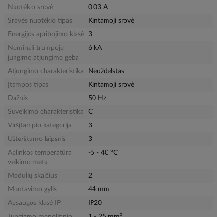
Nuotėkio srovė
0.03 A
Srovės nuotėkio tipas
Kintamoji srovė
Energijos apribojimo klasė
3
Nominali trumpojo
6 kA
jungimo atjungimo geba
Atjungimo charakteristika
Neuždelstas
Įtampos tipas
Kintamoji srovė
Dažnis
50 Hz
Suveikimo charakteristika
C
Viršįtampio kategorija
3
Užterštumo laipsnis
3
Aplinkos temperatūra
-5 - 40 °C
veikimo metu
Modulių skaičius
2
Montavimo gylis
44 mm
Apsaugos klasė IP
IP20
Jungiamo monolitinio
1 - 25 mm²