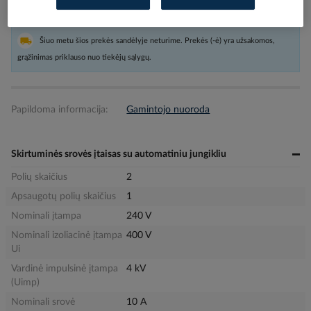
Pristatymo laikas
Užsakoma pagal poreikį
Šiuo metu šios prekės sandėlyje neturime. Prekės (-ė) yra užsakomos,
grąžinimas priklauso nuo tiekėjų sąlygų.
Papildoma informacija:
Gamintojo nuoroda
Skirtuminės srovės įtaisas su automatiniu jungikliu
Polių skaičius
2
Apsaugotų polių skaičius
1
Nominali įtampa
240 V
Nominali izoliacinė įtampa
400 V
Ui
Vardinė impulsinė įtampa
4 kV
(Uimp)
Nominali srovė
10 A