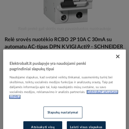
Skip
Reali prekė gali skirtis nuo pavaizduotos nuotraukoje
to
Relė srovės nuotėkio RCBO 2P 10A C 30mA su
the
beginning
automatu AC-tipas DPN K VIGI Acti9 - SCHNEIDER
of
ELECTRIC
the
images
Elektrobalt.lt puslapyje yra naudojami penki
gallery
pagrindiniai slapukų tipai
Elektrobalt prekės kodas
118362
Naudojame slapukus, kad svetainė veiktų tinkamai, suasmenintų turinį bei
EAN kodas
3606480551963
skelbimus, teiktų socialinės medijos funkcijas ir analizuotų srautą. Taip pat
Gamintojo prekės kodas
A9D20610
dalijamės informacija apie tai, kaip naudojatės mūsų svetaine, su savo
socialinės medijos, reklamavimo ir analizės partneriais.
Elektrobalt privatumo
politika
Prisijunkite, norėdami pamatyti kainas
Slapukų nustatymai
Įtraukti į palyginimą
Atsisakyti visų
Leisti visus slapukus