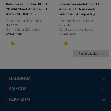
Relė srovės nuotėkio RCCB
Relė srovės nuotėkio RCCB
2P 40A 30mA AC-tipas iID
4P 25A 30mA su šynele
Acti9 - SCHNEIDER E...
automatui AC-tipas Vig...
Elektrobalt prekės kodas
Elektrobalt prekės kodas
067795
082318
Gamintojo prekės kodas
Gamintojo prekės kodas
A9R41240
A9V41425
Rodyti daugiau
NAUDINGA
SĄLYGOS
REKVIZITAI