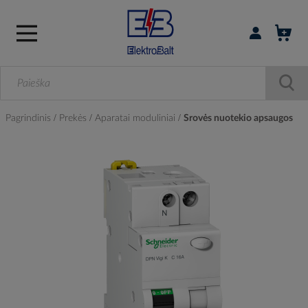
Prisijungti / r
Pagrindinis
Prekės
Aparatai moduliniai
Srovės nuotekio apsaugos
Skip
to
the
end
of
the
images
gallery