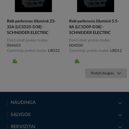
Relė perkrovos šiluminė 23-
Relė perkrovos šiluminė 5.5-
32A [LC1D25-D38] -
8A [LC1D09-D38] -
SCHNEIDER ELECTRIC
SCHNEIDER ELECTRIC
Elektrobalt prekės kodas
Elektrobalt prekės kodas
004603
004000
Gamintojo prekės kodas
LRD32
Gamintojo prekės kodas
LRD12
Rodyti daugiau
NAUDINGA
SĄLYGOS
REKVIZITAI