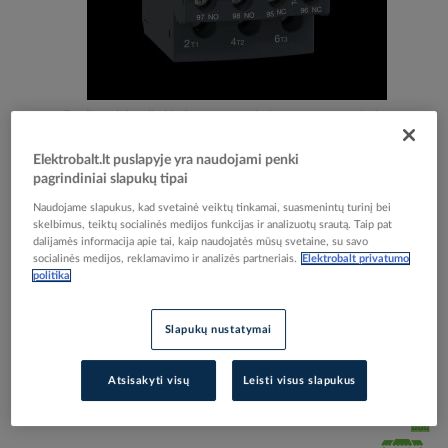
Skip
Reali prekė gali skirtis nuo pavaizduotos nuotraukoje
to
Relė perkrovos šiluminė 1-1.7A [LC1D09-D38] -
the
Elektrobalt.lt puslapyje yra naudojami penki
beginning
SCHNEIDER ELECTRIC
pagrindiniai slapukų tipai
of
Naudojame slapukus, kad svetainė veiktų tinkamai, suasmenintų turinį bei
the
skelbimus, teiktų socialinės medijos funkcijas ir analizuotų srautą. Taip pat
images
dalijamės informacija apie tai, kaip naudojatės mūsų svetaine, su savo
Elektrobalt prekės kodas
003997
gallery
socialinės medijos, reklamavimo ir analizės partneriais.
Elektrobalt privatumo
EAN kodas
3389110346763
politika
Gamintojo prekės kodas
LRD06
Slapukų nustatymai
Prisijunkite, norėdami pamatyti kainas
Atsisakyti visų
Leisti visus slapukus
Įtraukti į palyginimą