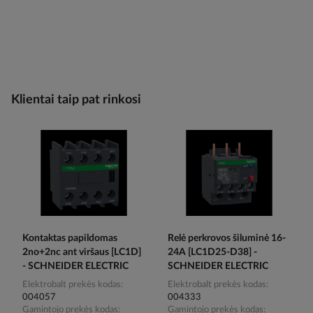
Klientai taip pat rinkosi
Kontaktas papildomas
Relė perkrovos šiluminė 16-
2no+2nc ant viršaus [LC1D]
24A [LC1D25-D38] -
- SCHNEIDER ELECTRIC
SCHNEIDER ELECTRIC
Elektrobalt prekės kodas
Elektrobalt prekės kodas
004057
004333
Gamintojo prekės kodas
Gamintojo prekės kodas