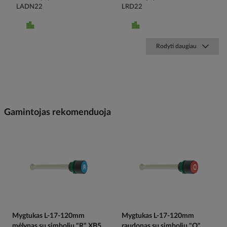
LADN22
LRD22
Rodyti daugiau
Gamintojas rekomenduoja
Mygtukas L-17-120mm
Mygtukas L-17-120mm
mėlynas su simbolių "R" XB5
raudonas su simbolių "O"