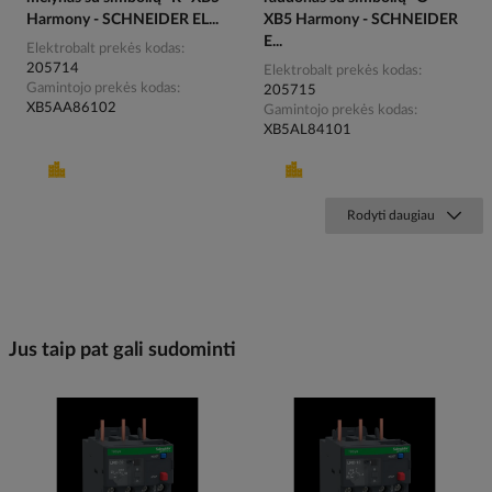
Harmony - SCHNEIDER EL...
XB5 Harmony - SCHNEIDER
E...
Elektrobalt prekės kodas
205714
Elektrobalt prekės kodas
Gamintojo prekės kodas
205715
XB5AA86102
Gamintojo prekės kodas
XB5AL84101
Rodyti daugiau
Jus taip pat gali sudominti