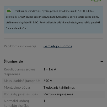
Užsakius nestandartinių dydžių prekes arba kabelius iki 16:00, o kitas
prekes iki 17:30, siunta bus pristatyta nurodytu adresu per sekančią darbo dieną,
atsiėmimui skyriuje iki 9:00. Penktadieniais atitinkamai užsakymus reikia pateikti
1 valanda anksčiau.
Papildoma informacija:
Gamintojo nuoroda
Šiluminė relė
Reguliuojamas srovės
1 - 1.6 A
diapazonas
Maks. darbinė įtampa Ue
690 V
Montavimo būdas
Tiesioginis tvirtinimas
Kontaktų jungties tipas
Varžtinis sujungimas
Normaliai uždarų
1
kontaktų skaičius