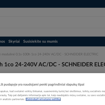
nos
Skyriai
Susisiekite su mumis
rinė modulinė 0.1s-100h 1co 24-240V AC/DC - SCHNEIDER ELECTRIC
100h 1co 24-240V AC/DC - SCHNEIDER EL
t.lt puslapyje yra naudojami penki pagrindiniai slapukų tipai
pukus, kad svetainė veiktų tinkamai, suasmenintų turinį bei skelbimus, teiktų socialinės me
Elektrobalt prekės kodas
 srautą. Taip pat dalijamės informacija apie tai, kaip naudojatės mūsų svetaine, su savo sociali
EAN kodas
36064
r analizės partneriais.
Elektrobalt privatumo politika
Gamintojo prekės kodas
R