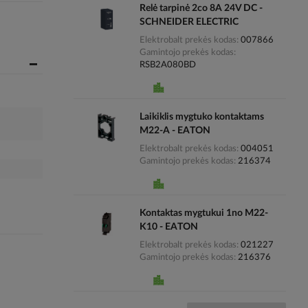
Relė tarpinė 2co 8A 24V DC -
SCHNEIDER ELECTRIC
Elektrobalt prekės kodas
007866
Gamintojo prekės kodas
RSB2A080BD
Laikiklis mygtuko kontaktams
M22-A - EATON
Elektrobalt prekės kodas
004051
Gamintojo prekės kodas
216374
Kontaktas mygtukui 1no M22-
K10 - EATON
Elektrobalt prekės kodas
021227
Gamintojo prekės kodas
216376