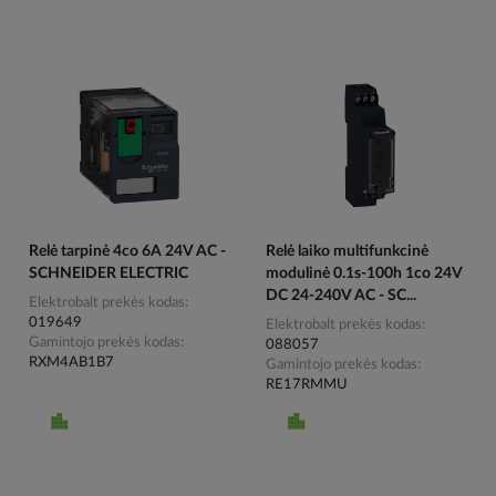
Relė tarpinė 4co 6A 24V AC -
Relė laiko multifunkcinė
SCHNEIDER ELECTRIC
modulinė 0.1s-100h 1co 24V
DC 24-240V AC - SC...
Elektrobalt prekės kodas
019649
Elektrobalt prekės kodas
Gamintojo prekės kodas
088057
RXM4AB1B7
Gamintojo prekės kodas
RE17RMMU