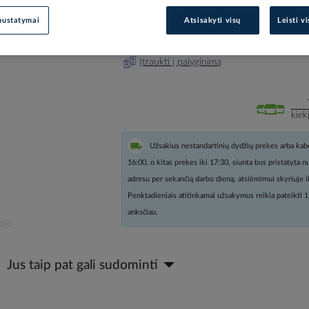
nustatymai
Atsisakyti visų
Leisti v
Prisijunkite, norėdami pamatyt
Įtraukti į palyginimą
kiek
Užsakius nestandartinių dydžių prekes arba kabe
16:00, o kitas prekes iki 17:30, siunta bus pristatyta 
adresu per sekančią darbo dieną, atsiėmimui skyriuje i
Penktadieniais atitinkamai užsakymus reikia pateikti 1
anksčiau.
oje
Jus taip pat gali sudominti