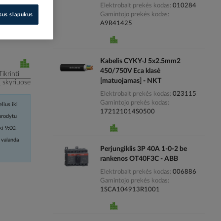
Elektrobalt prekės kodas
010284
Gamintojo prekės kodas
isus slapukus
i kainas
A9R41425
Kabelis CYKY-J 5x2.5mm2
450/750V Eca klasė
Tikrinti
[matuojamas] - NKT
į skyriuose
Elektrobalt prekės kodas
023115
Gamintojo prekės kodas
lius iki
172121014S0500
nurodytu
ki 9:00.
 valanda
Perjungiklis 3P 40A 1-0-2 be
rankenos OT40F3C - ABB
Elektrobalt prekės kodas
006886
Gamintojo prekės kodas
1SCA104913R1001