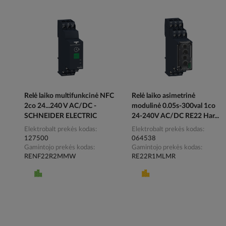
Relė laiko multifunkcinė NFC
Relė laiko asimetrinė
2co 24...240 V AC/DC -
modulinė 0.05s-300val 1co
SCHNEIDER ELECTRIC
24-240V AC/DC RE22 Har...
Elektrobalt prekės kodas
Elektrobalt prekės kodas
127500
064538
Gamintojo prekės kodas
Gamintojo prekės kodas
RENF22R2MMW
RE22R1MLMR