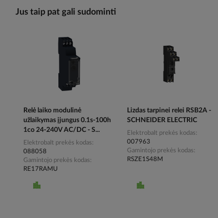
Jus taip pat gali sudominti
Relė laiko modulinė
Lizdas tarpinei relei RSB2A -
užlaikymas įjungus 0.1s-100h
SCHNEIDER ELECTRIC
1co 24-240V AC/DC - S...
Elektrobalt prekės kodas
007963
Elektrobalt prekės kodas
Gamintojo prekės kodas
088058
RSZE1S48M
Gamintojo prekės kodas
RE17RAMU