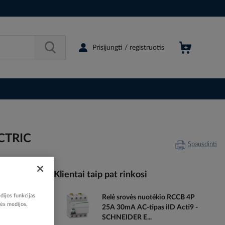
Prisijungti / registruotis
ECTRIC
Spausdinti
Klientai taip pat rinkosi
dijos funkcijas
Relė srovės nuotėkio RCCB 4P
088059
nės medijos,
25A 30mA AC-tipas iID Acti9 -
80552724
SCHNEIDER E...
E17RLMU