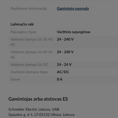
gallery
Papildoma informacija:
Gamintojo nuoroda
Laikmačio relė
Pajungimo tipas
Varžtinis sujungimas
Valdymo įtampa Us 50 Hz
24 - 240 V
AC
Valdymo įtampa Us 60 Hz
24 - 240 V
AC
Valdymo įtampa Us DC
24 - 24 V
Darbinės įtampos tipas
AC/DC
Srovė
8 A
Gamintojas arba atstovas ES
Schneider Electric Lietuva, UAB
Spaudos g. 6-1, LT-05132 Vilnius, Lietuva