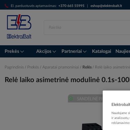
Skip
El. parduotuvės aptarnavimas:
+370 665 55995
|
eshop@elektrobalt.lt
to
Content
Prekės
Akcijos
Partneriai
Katalogai
Naujie
Pagrindinis
Prekės
Aparatai pramoniniai
Relės
Relė laiko asimet
Relė laiko asimetrinė modulinė 0.1s-
Elektrobal
Skip
to
Naudojame sla
the
ir analizuotų
end
reklamavimo i
of