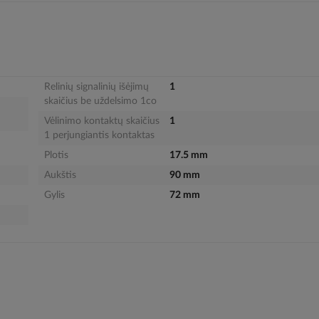
Relinių signalinių išėjimų
1
skaičius be uždelsimo 1co
Vėlinimo kontaktų skaičius
1
1 perjungiantis kontaktas
Plotis
17.5 mm
Aukštis
90 mm
Gylis
72 mm