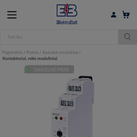
Prisijungti / r
Pagrindinis
Prekės
Aparatai moduliniai
Kontaktoriai, relės moduliniai
Skip
to
the
end
of
the
images
gallery