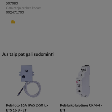
507083
Gamintojo prekės kodas
002471703
Jus taip pat gali sudominti
Relė foto 16A IP65 2-50 lux
Relė laiko laiptinės CRM-4 -
ETS 16 B - ETI
ETI