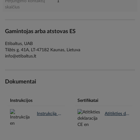
Perjungimo kontaktų
1
skaičius
Gamintojas arba atstovas ES
Etibaltus, UAB
Tilžės g. 41A, LT-47182 Kaunas, Lietuva
info@etibaltus.lt
Dokumentai
Instrukcijos
Sertifikatai
Instrukcija en.pdf
Atitikties deklaracija CE en.pdf