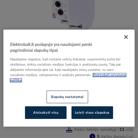
Skip
Reali prekė gali skirtis nuo pavaizduotos nuotraukoje
to
Elektrobalt.lt puslapyje yra naudojami penki
Relė įtampos kontrolės 3P 400V HRN-54N - ETI
the
pagrindiniai slapukų tipai
beginning
Naudojame slapukus, kad svetainė veiktų tinkamai, suasmenintų turinį bei
of
skelbimus, teiktų socialinės medijos funkcijas ir analizuotų srautą. Taip pat
the
Elektrobalt prekės kodas
073051
dalijamės informacija apie tai, kaip naudojatės mūsų svetaine, su savo
images
EAN kodas
3838895423935
socialinės medijos, reklamavimo ir analizės partneriais.
Elektrobalt privatumo
gallery
politika
Gamintojo prekės kodas
002471412
Prisijunkite, norėdami pamatyti kainas
Slapukų nustatymai
Įtraukti į palyginimą
Atsisakyti visų
Leisti visus slapukus
Kiekis tiekėjo sandėlyje
(
11
vnt
)
5
darbo dienos (-ų)