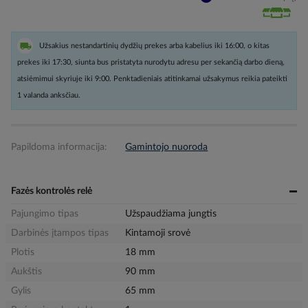
Užsakius nestandartinių dydžių prekes arba kabelius iki 16:00, o kitas
prekes iki 17:30, siunta bus pristatyta nurodytu adresu per sekančią darbo dieną,
atsiėmimui skyriuje iki 9:00. Penktadieniais atitinkamai užsakymus reikia pateikti
1 valanda anksčiau.
Papildoma informacija:
Gamintojo nuoroda
Fazės kontrolės relė
Pajungimo tipas
Užspaudžiama jungtis
Darbinės įtampos tipas
Kintamoji srovė
Plotis
18 mm
Aukštis
90 mm
Gylis
65 mm