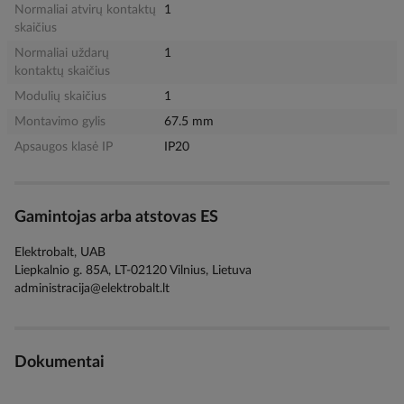
Normaliai atvirų kontaktų
1
skaičius
Normaliai uždarų
1
kontaktų skaičius
Modulių skaičius
1
Montavimo gylis
67.5 mm
Apsaugos klasė IP
IP20
Gamintojas arba atstovas ES
Elektrobalt, UAB
Liepkalnio g. 85A, LT-02120 Vilnius, Lietuva
administracija@elektrobalt.lt
Dokumentai