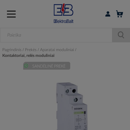
Prisijungti / r
Pagrindinis
Prekės
Aparatai moduliniai
Kontaktoriai, relės moduliniai
Skip
to
the
end
of
the
images
gallery