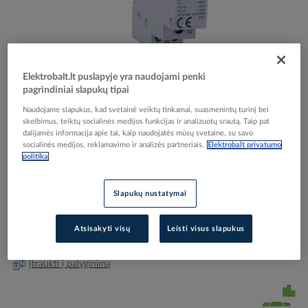
Elektrobalt.lt puslapyje yra naudojami penki
Skip
Reali prekė gali skirtis nuo pavaizduotos nuotraukoje
pagrindiniai slapukų tipai
to
Relė instaliacinė 2P 20A 1no+1nc 1 modulio
the
Naudojame slapukus, kad svetainė veiktų tinkamai, suasmenintų turinį bei
beginning
Ex9CH20 11 230V 50/60Hz - NOARK
skelbimus, teiktų socialinės medijos funkcijas ir analizuotų srautą. Taip pat
of
dalijamės informacija apie tai, kaip naudojatės mūsų svetaine, su savo
socialinės medijos, reklamavimo ir analizės partneriais.
Elektrobalt privatumo
the
politika
images
Elektrobalt prekės kodas
082785
gallery
EAN kodas
8592765024039
Slapukų nustatymai
Gamintojo prekės kodas
102402
Prisijunkite, norėdami pamatyti kainas
Atsisakyti visų
Leisti visus slapukus
Įtraukti į palyginimą