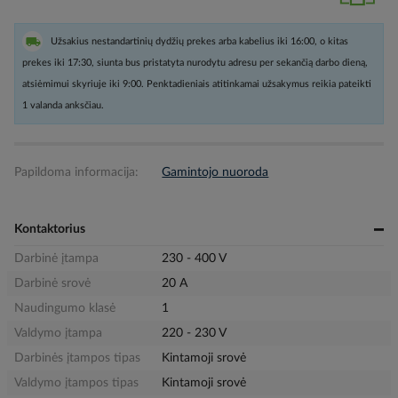
Užsakius nestandartinių dydžių prekes arba kabelius iki 16:00, o kitas
prekes iki 17:30, siunta bus pristatyta nurodytu adresu per sekančią darbo dieną,
atsiėmimui skyriuje iki 9:00. Penktadieniais atitinkamai užsakymus reikia pateikti
1 valanda anksčiau.
Papildoma informacija:
Gamintojo nuoroda
Kontaktorius
Darbinė įtampa
230 - 400 V
Darbinė srovė
20 A
Naudingumo klasė
1
Valdymo įtampa
220 - 230 V
Darbinės įtampos tipas
Kintamoji srovė
Valdymo įtampos tipas
Kintamoji srovė