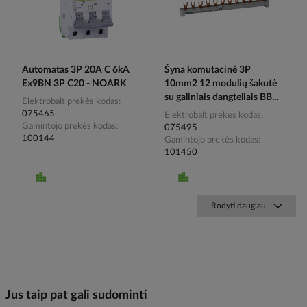
Automatas 3P 20A C 6kA
Šyna komutacinė 3P
Ex9BN 3P C20 - NOARK
10mm2 12 modulių šakutė
su galiniais dangteliais BB...
Elektrobalt prekės kodas
075465
Elektrobalt prekės kodas
Gamintojo prekės kodas
075495
100144
Gamintojo prekės kodas
101450
Rodyti daugiau
Jus taip pat gali sudominti