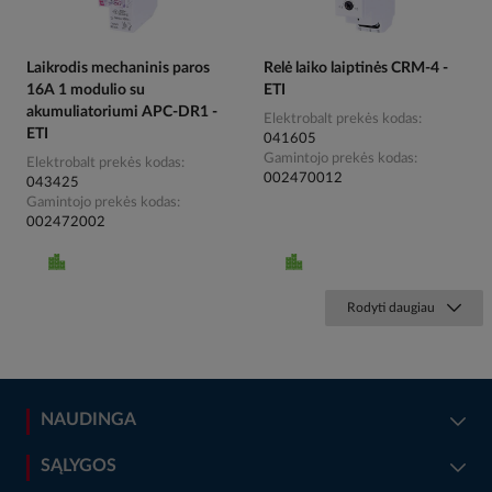
Laikrodis mechaninis paros
Relė laiko laiptinės CRM-4 -
16A 1 modulio su
ETI
akumuliatoriumi APC-DR1 -
Elektrobalt prekės kodas
ETI
041605
Gamintojo prekės kodas
Elektrobalt prekės kodas
002470012
043425
Gamintojo prekės kodas
002472002
Rodyti daugiau
NAUDINGA
SĄLYGOS