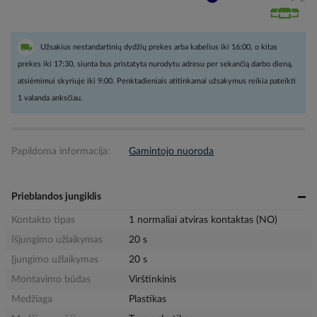
Užsakius nestandartinių dydžių prekes arba kabelius iki 16:00, o kitas
prekes iki 17:30, siunta bus pristatyta nurodytu adresu per sekančią darbo dieną,
atsiėmimui skyriuje iki 9:00. Penktadieniais atitinkamai užsakymus reikia pateikti
1 valanda anksčiau.
Papildoma informacija:
Gamintojo nuoroda
Prieblandos jungiklis
Kontakto tipas
1 normaliai atviras kontaktas (NO)
Išjungimo užlaikymas
20 s
Įjungimo užlaikymas
20 s
Montavimo būdas
Virštinkinis
Medžiaga
Plastikas