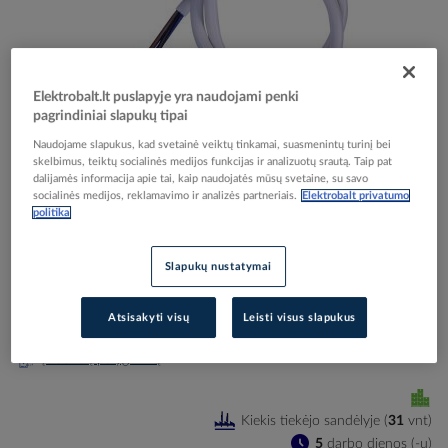
Elektrobalt.lt puslapyje yra naudojami penki
Skip
pagrindiniai slapukų tipai
Reali prekė gali skirtis nuo pavaizduotos nuotraukoje
to
Naudojame slapukus, kad svetainė veiktų tinkamai, suasmenintų turinį bei
Relė foto 16A IP65 2-50 lux ETS 16 B - ETI
the
skelbimus, teiktų socialinės medijos funkcijas ir analizuotų srautą. Taip pat
beginning
dalijamės informacija apie tai, kaip naudojatės mūsų svetaine, su savo
of
socialinės medijos, reklamavimo ir analizės partneriais.
Elektrobalt privatumo
politika
the
Elektrobalt prekės kodas
072560
images
EAN kodas
5904722934672
gallery
Gamintojo prekės kodas
002471102
Slapukų nustatymai
Prisijunkite, norėdami pamatyti kainas
Atsisakyti visų
Leisti visus slapukus
Įtraukti į palyginimą
Kiekis tiekėjo sandėlyje
(
31
vnt
)
5
darbo dienos (-ų)