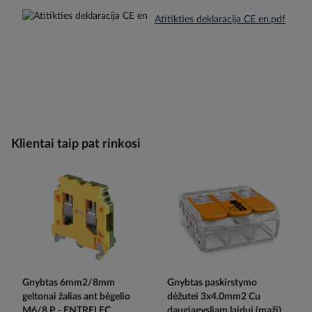
Atitikties deklaracija CE en.pdf
Klientai taip pat rinkosi
Gnybtas 6mm2/8mm
Gnybtas paskirstymo
geltonai žalias ant bėgelio
dėžutei 3x4.0mm2 Cu
M6/8.P - ENTRELEC
daugiagysliam laidui (maži)