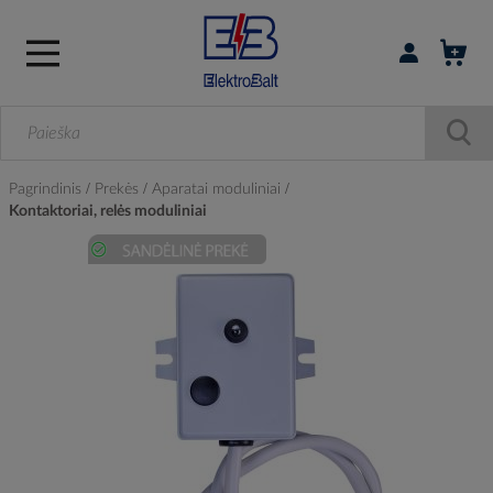
Prisijungti / r
Pagrindinis
Prekės
Aparatai moduliniai
Kontaktoriai, relės moduliniai
Skip
to
the
end
of
the
images
gallery