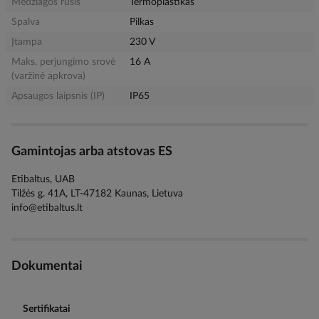
Medžiagos rūšis
Termoplastikas
Spalva
Pilkas
Įtampa
230 V
Maks. perjungimo srovė
16 A
(varžinė apkrova)
Apsaugos laipsnis (IP)
IP65
Gamintojas arba atstovas ES
Etibaltus, UAB
Tilžės g. 41A, LT-47182 Kaunas, Lietuva
info@etibaltus.lt
Dokumentai
Sertifikatai