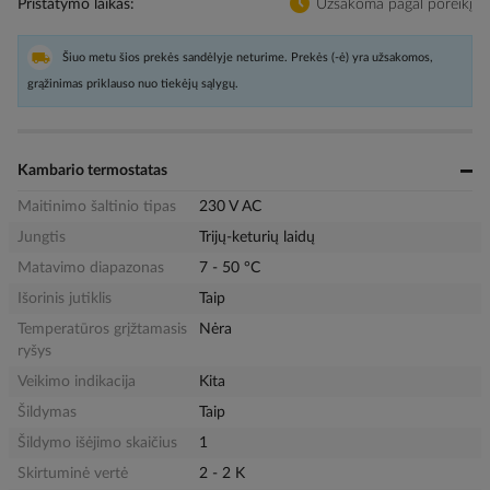
Pristatymo laikas
Užsakoma pagal poreikį
Šiuo metu šios prekės sandėlyje neturime. Prekės (-ė) yra užsakomos,
grąžinimas priklauso nuo tiekėjų sąlygų.
Kambario termostatas
Maitinimo šaltinio tipas
230 V AC
Jungtis
Trijų-keturių laidų
Matavimo diapazonas
7 - 50 °C
Išorinis jutiklis
Taip
Temperatūros grįžtamasis
Nėra
ryšys
Veikimo indikacija
Kita
Šildymas
Taip
Šildymo išėjimo skaičius
1
Skirtuminė vertė
2 - 2 K