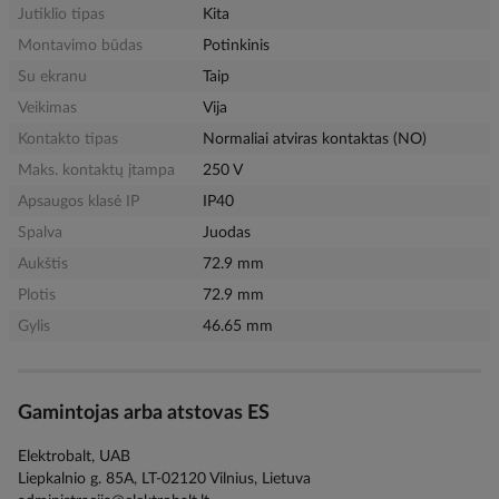
Jutiklio tipas
Kita
Montavimo būdas
Potinkinis
Su ekranu
Taip
Veikimas
Vija
Kontakto tipas
Normaliai atviras kontaktas (NO)
Maks. kontaktų įtampa
250 V
Apsaugos klasė IP
IP40
Spalva
Juodas
Aukštis
72.9 mm
Plotis
72.9 mm
Gylis
46.65 mm
Gamintojas arba atstovas ES
Elektrobalt, UAB
Liepkalnio g. 85A, LT-02120 Vilnius, Lietuva