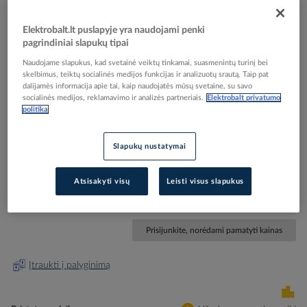
Elektrobalt.lt puslapyje yra naudojami penki
pagrindiniai slapukų tipai
Naudojame slapukus, kad svetainė veiktų tinkamai, suasmenintų turinį bei
skelbimus, teiktų socialinės medijos funkcijas ir analizuotų srautą. Taip pat
Skip
Reali prekė gali skirtis nuo pavaizduotos nuotraukoje
dalijamės informacija apie tai, kaip naudojatės mūsų svetaine, su savo
to
socialinės medijos, reklamavimo ir analizės partneriais.
Elektrobalt privatumo
Reguliatorius temperatūros p/t grindų 1no
the
politika
beginning
+10...+60C juodos spalvos 16A 250V Suno -
of
LEGRAND
Slapukų nustatymai
the
images
gallery
Atsisakyti visų
Leisti visus slapukus
Elektrobalt prekės kodas
212086
Gamintojo prekės kodas
721437
Prisijunkite, norėdami pamatyti kainas
Įtraukti į palyginimą