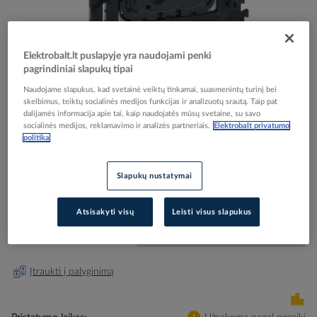
Elektrobalt.lt puslapyje yra naudojami penki
pagrindiniai slapukų tipai
Skip
Reali prekė gali skirtis nuo pavaizduotos nuotraukoje
Naudojame slapukus, kad svetainė veiktų tinkamai, suasmenintų turinį bei
to
skelbimus, teiktų socialinės medijos funkcijas ir analizuotų srautą. Taip pat
Reguliatorius šviesos p/t mygtukas universalus
the
dalijamės informacija apie tai, kaip naudojatės mūsų svetaine, su savo
beginning
VALENA LIFE - LEGRAND
socialinės medijos, reklamavimo ir analizės partneriais.
Elektrobalt privatumo
of
politika
the
images
Elektrobalt prekės kodas
123242
Slapukų nustatymai
gallery
EAN kodas
3414970465214
Gamintojo prekės kodas
752062
Atsisakyti visų
Leisti visus slapukus
Prisijunkite, norėdami pamatyti kainas
Įtraukti į palyginimą