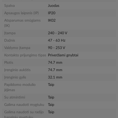
Spalva
Juodas
Apsaugos laipsnis (IP)
IP20
Atsparumas smūgiams
IK02
(IK)
Įtampa
240 - 240 V
Dažnis
47 - 63 Hz
Valdymo įtampa
90 - 253 V
Kontakto prijungimo tipas
Priveržiami gnybtai
Plotis
74.7 mm
Įrenginio aukštis
74.7 mm
Įrenginio gylis
32.1 mm
Papildomo modulio
Taip
įėjimas
Su atmintimi
Taip
Galima naudoti mygtuku
Taip
Galima naudoti su radijo
Taip
banginiu mygtuku