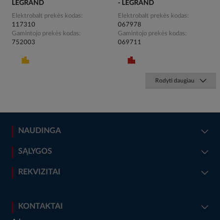
LEGRAND
- LEGRAND
Elektrobalt prekės kodas
Elektrobalt prekės kodas
117310
067978
Gamintojo prekės kodas
Gamintojo prekės kodas
752003
069711
Rodyti daugiau
NAUDINGA
SĄLYGOS
REKVIZITAI
KONTAKTAI