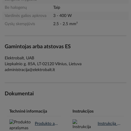
Be halogenų
Taip
Vardinės galios apkrova
3 - 400 W
Gyslų skerspjūvis
2.5 - 2.5 mm²
Gamintojas arba atstovas ES
Elektrobalt, UAB
Liepkalnio g. 85A, LT-02120 Vilnius, Lietuva
administracija@elektrobalt.lt
Dokumentai
Techninė informacija
Instrukcijos
Produkto aprašymas en.pdf
Instrukcija en.pdf