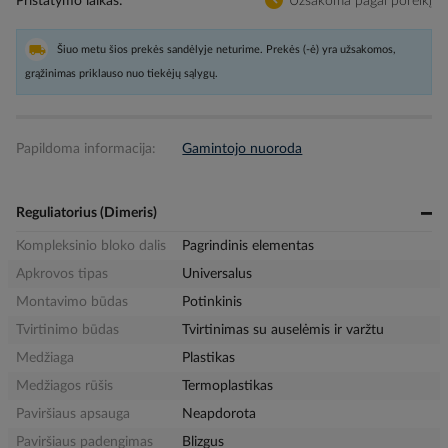
Pristatymo laikas
Užsakoma pagal poreikį
Šiuo metu šios prekės sandėlyje neturime. Prekės (-ė) yra užsakomos,
grąžinimas priklauso nuo tiekėjų sąlygų.
Papildoma informacija:
Gamintojo nuoroda
Reguliatorius (Dimeris)
Kompleksinio bloko dalis
Pagrindinis elementas
Apkrovos tipas
Universalus
Montavimo būdas
Potinkinis
Tvirtinimo būdas
Tvirtinimas su auselėmis ir varžtu
Medžiaga
Plastikas
Medžiagos rūšis
Termoplastikas
Paviršiaus apsauga
Neapdorota
Paviršiaus padengimas
Blizgus