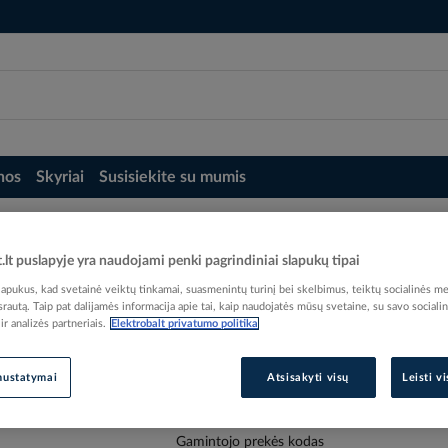
nos
Skyriai
Susisiekite su mumis
i kiti
Raktas T formos 3/8 208.5mm - INTERCABLE
t.lt puslapyje yra naudojami penki pagrindiniai slapukų tipai
CABLE
pukus, kad svetainė veiktų tinkamai, suasmenintų turinį bei skelbimus, teiktų socialinės me
 srautą. Taip pat dalijamės informacija apie tai, kaip naudojatės mūsų svetaine, su savo sociali
r analizės partneriais.
Elektrobalt privatumo politika
nustatymai
Atsisakyti visų
Leisti v
Elektrobalt prekės kodas
EAN kodas
80142
Gamintojo prekės kodas