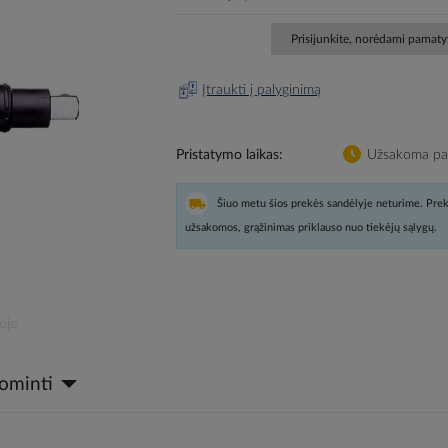
Prisijunkite, norėdami pamatyt
Įtraukti į palyginimą
Pristatymo laikas
Užsakoma pag
Šiuo metu šios prekės sandėlyje neturime. Prek
užsakomos, grąžinimas priklauso nuo tiekėjų sąlygų.
oje
dominti