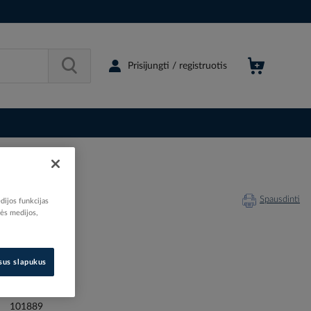
Prisijungti / registruotis
Spausdinti
dijos funkcijas
nės medijos,
isus slapukus
203594
12018786
101889