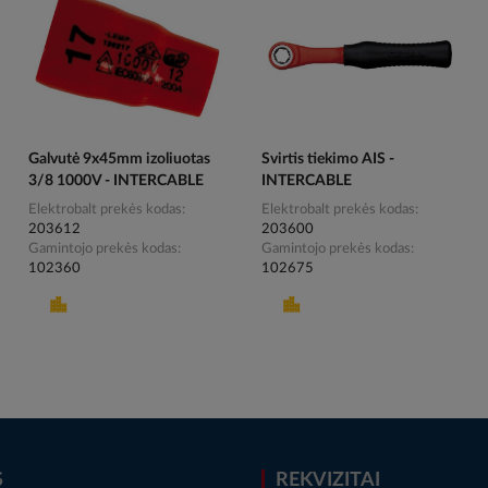
Galvutė 9x45mm izoliuotas
Svirtis tiekimo AIS -
3/8 1000V - INTERCABLE
INTERCABLE
Elektrobalt prekės kodas
Elektrobalt prekės kodas
203612
203600
Gamintojo prekės kodas
Gamintojo prekės kodas
102360
102675
S
REKVIZITAI