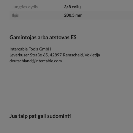
gallery
Jungties dydis
3/8 colių
Ilgis
208.5 mm
Gamintojas arba atstovas ES
Intercable Tools GmbH
Leverkuser Straße 65, 42897 Remscheid, Vokietija
deutschland@intercable.com
Jus taip pat gali sudominti