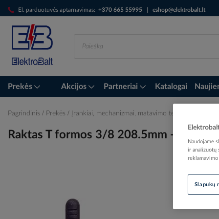
Skip
El. parduotuvės aptarnavimas:
+370 665 55995
|
eshop@elektrobalt.lt
to
Content
Prekės
Akcijos
Partneriai
Katalogai
Naujie
Pagrindinis
Prekės
Įrankiai, mechanizmai, matavimo technika
Įrankia
Elektrobal
Raktas T formos 3/8 208.5mm - INTER
Naudojame sla
ir analizuotų
reklamavimo i
Skip
Slapukų 
to
the
end
of