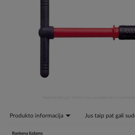
the
images
gallery
Skip
Reali prekė gali skirtis nuo pavaizduotos nuotrauk
to
the
Produkto informacija
Jus taip pat gali su
beginning
of
the
images
Rankena lizdams