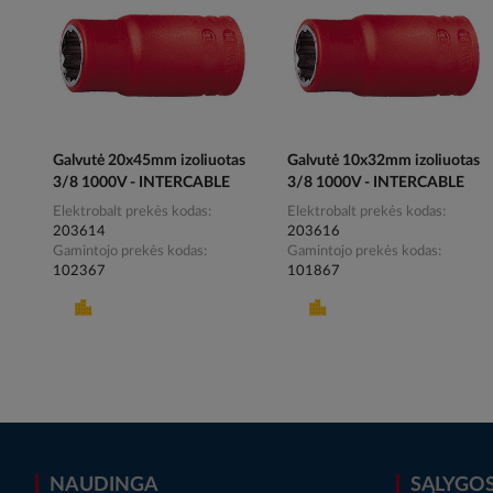
Galvutė 20x45mm izoliuotas
Galvutė 10x32mm izoliuotas
3/8 1000V - INTERCABLE
3/8 1000V - INTERCABLE
Elektrobalt prekės kodas
Elektrobalt prekės kodas
203614
203616
Gamintojo prekės kodas
Gamintojo prekės kodas
102367
101867
NAUDINGA
SĄLYGO