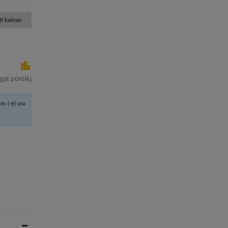
i kainas
al poreikį
ės (-ė) yra