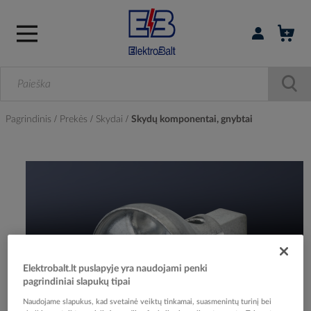
Prisijungti / r
Pagrindinis
Prekės
Skydai
Skydų komponentai, gnybtai
Skip
to
the
end
of
the
images
gallery
Elektrobalt.lt puslapyje yra naudojami penki
pagrindiniai slapukų tipai
Naudojame slapukus, kad svetainė veiktų tinkamai, suasmenintų turinį bei