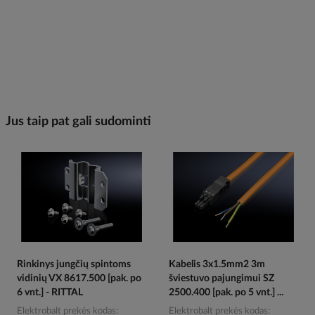
Jus taip pat gali sudominti
Rinkinys jungčių spintoms
Kabelis 3x1.5mm2 3m
vidinių VX 8617.500 [pak. po
šviestuvo pajungimui SZ
6 vnt.] - RITTAL
2500.400 [pak. po 5 vnt.] ...
Elektrobalt prekės kodas
Elektrobalt prekės kodas