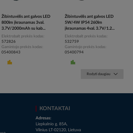
Žibintuvėlis ant galvos LED
Žibintuvėlis ant galvos LED
800lm įkraunamas 3val.
5W/4W IP54 260lm
3.7V/2000mAh su kab...
įkraunamas 4val. 3.7V/1.2...
Elektrobalt prekės kodas
Elektrobalt prekės kodas
572826
532759
Gamintojo prekės kodas
Gamintojo prekės kodas
05400843
05400794
Rodyti daugiau
KONTAKTAI
Adresas:
Liepkalnio g. 85A,
Vilnius LT-02120, Lietuva