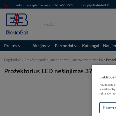
Skip
El. parduotuvės aptarnavimas:
+370 665 55995
|
eshop@elektrobalt.lt
to
Content
Prekės
Akcijos
Partneriai
Katalogai
Naujie
Pagrindinis
Prekės
Įrankiai, mechanizmai, matavimo technika
Prožek
Prožektorius LED nešiojimas 370lm 2x
Elektrobal
Naudojame sla
ir analizuotų
reklamavimo i
Skip
to
the
Slapukų 
end
of