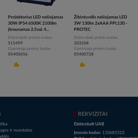
Prožektorius LED nešiojamas
Žibintuvėlis nešiojamas LED
30W IP54 6500K 2100lm
3W 130lm 2xAAA PPL130 -
įkraunamas 2.5val. 4...
PROTEC
Elektrobalt prekės kodas
Elektrobalt prekės kodas
515499
203268
Gamintojo prekės kodas
Gamintojo prekės kodas
05400656
05400728
S
REKVIZITAI
tika
Elektrobalt UAB
ygos ir nuostatos
Įmonės kodas:
110681523
yklės