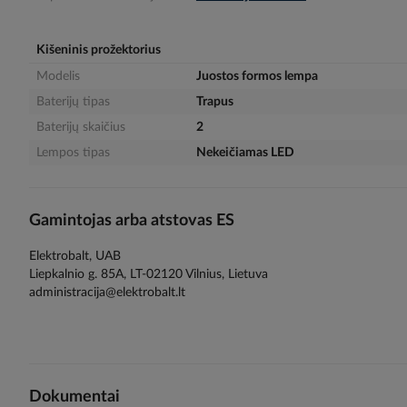
gallery
Kišeninis prožektorius
Modelis
Juostos formos lempa
Baterijų tipas
Trapus
Baterijų skaičius
2
Lempos tipas
Nekeičiamas LED
Gamintojas arba atstovas ES
Elektrobalt, UAB
Liepkalnio g. 85A, LT-02120 Vilnius, Lietuva
administracija@elektrobalt.lt
Dokumentai