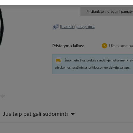
Prisijunkite, norėdami pamatyt
Įtraukti į palyginimą
Pristatymo laikas
Užsakoma pag
Šiuo metu šios prekės sandėlyje neturime. Prek
užsakomos, grąžinimas priklauso nuo tiekėjų sąlygų.
oje
Jus taip pat gali sudominti