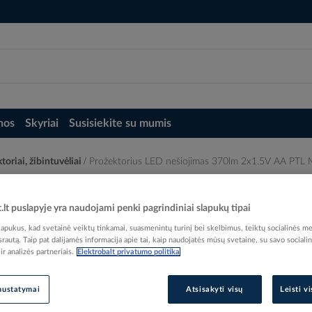
nos
Skyriai
Susisiekite su mumis
toriai, žibintuvėliai
Prožektorius LED nešiojimas 370lm 2x1.5V AA PTL
1.5V AA PTL MIN - PROTEC
t.lt puslapyje yra naudojami penki pagrindiniai slapukų tipai
pukus, kad svetainė veiktų tinkamai, suasmenintų turinį bei skelbimus, teiktų socialinės me
 srautą. Taip pat dalijamės informacija apie tai, kaip naudojatės mūsų svetaine, su savo sociali
r analizės partneriais.
Elektrobalt privatumo politika
Elektrobalt prekės kodas
nustatymai
Atsisakyti visų
Leisti v
EAN kodas
40167
Gamintojo prekės kodas