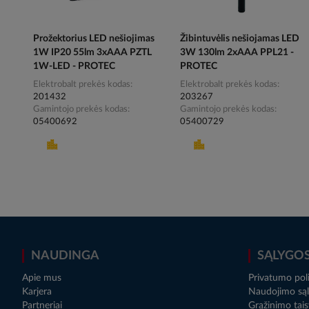
Prožektorius LED nešiojimas
Žibintuvėlis nešiojamas LED
1W IP20 55lm 3xAAA PZTL
3W 130lm 2xAAA PPL21 -
1W-LED - PROTEC
PROTEC
Elektrobalt prekės kodas
Elektrobalt prekės kodas
201432
203267
Gamintojo prekės kodas
Gamintojo prekės kodas
05400692
05400729
NAUDINGA
SĄLYGO
Apie mus
Privatumo poli
Karjera
Naudojimo sąl
Partneriai
Grąžinimo tais