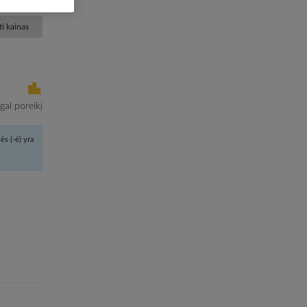
i kainas
al poreikį
ės (-ė) yra