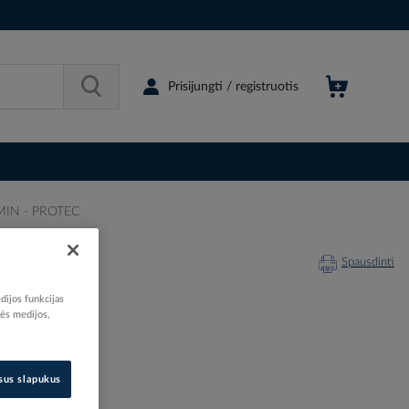
Prisijungti / registruotis
 MIN - PROTEC
Spausdinti
dijos funkcijas
nės medijos,
201421
isus slapukus
05406753
05400675