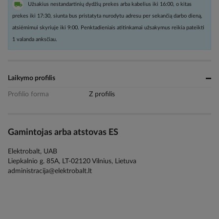
Užsakius nestandartinių dydžių prekes arba kabelius iki 16:00, o kitas
prekes iki 17:30, siunta bus pristatyta nurodytu adresu per sekančią darbo dieną,
atsiėmimui skyriuje iki 9:00. Penktadieniais atitinkamai užsakymus reikia pateikti
1 valanda anksčiau.
Laikymo profilis
Profilio forma
Z profilis
Gamintojas arba atstovas ES
Elektrobalt, UAB
Liepkalnio g. 85A, LT-02120 Vilnius, Lietuva
administracija@elektrobalt.lt