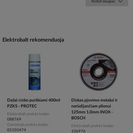
Rodyti daugiau
Elektrobalt rekomenduoja
Dažai cinko purškiami 400ml
Diskas pjovimo metalui ir
PZKS - PROTEC
nerūdijančiam plienui
125mm 1.0mm INOX -
Elektrobalt prekės kodas
BOSCH
088769
Gamintojo prekės kodas
Elektrobalt prekės kodas
05103474
106976