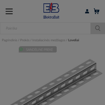
Prisijungti / r
Pagrindinis
Prekės
Instaliacinės medžiagos
Loveliai
Skip
to
the
end
of
the
images
gallery