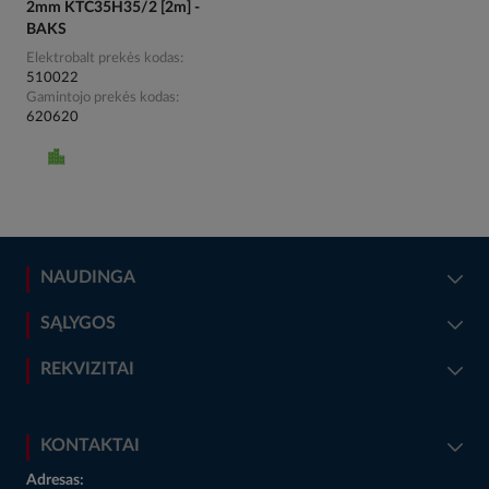
2mm KTC35H35/2 [2m] -
BAKS
Elektrobalt prekės kodas
510022
Gamintojo prekės kodas
620620
NAUDINGA
SĄLYGOS
REKVIZITAI
KONTAKTAI
Adresas: