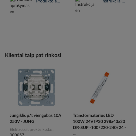
Produkto aprašymas en.pdf
Instrukcija en.pdf
Klientai taip pat rinkosi
Jungiklis p/t viengubas 10A
Transformatorius LED
250V - JUNG
100W 24V IP20 298x43x30
DR-SUP -100/220-240/24 -
Elektrobalt prekės kodas
...
000057