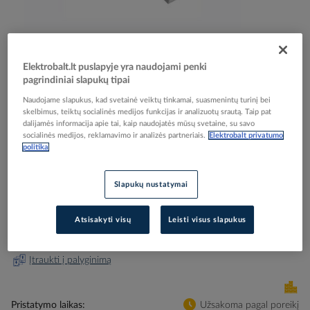
Elektrobalt.lt puslapyje yra naudojami penki
pagrindiniai slapukų tipai
Skip
Reali prekė gali skirtis nuo pavaizduotos nuotraukoje
Naudojame slapukus, kad svetainė veiktų tinkamai, suasmenintų turinį bei
to
skelbimus, teiktų socialinės medijos funkcijas ir analizuotų srautą. Taip pat
Profilis LED v/t tiesus 2m aliumininis Glax Mini
the
dalijamės informacija apie tai, kaip naudojatės mūsų svetaine, su savo
beginning
14x7mm - GTV
socialinės medijos, reklamavimo ir analizės partneriais.
Elektrobalt privatumo
of
politika
the
images
Elektrobalt prekės kodas
124867
Slapukų nustatymai
gallery
Gamintojo prekės kodas
PA-GLAXMNK-AL
Atsisakyti visų
Leisti visus slapukus
Prisijunkite, norėdami pamatyti kainas
Įtraukti į palyginimą
Pristatymo laikas
Užsakoma pagal poreikį