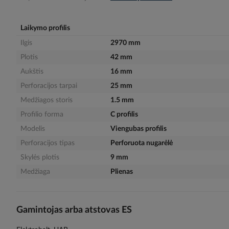
gallery
Laikymo profilis
Ilgis
2970 mm
Plotis
42 mm
Aukštis
16 mm
Perforacijos tarpai
25 mm
Medžiagos storis
1.5 mm
Profilio forma
C profilis
Modelis
Viengubas profilis
Perforacijos tipas
Perforuota nugarėlė
Skylės plotis
9 mm
Medžiaga
Plienas
Gamintojas arba atstovas ES