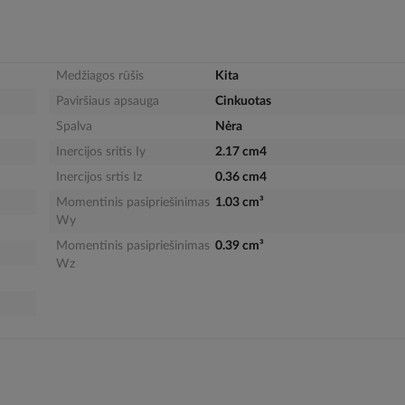
Medžiagos rūšis
Kita
Paviršiaus apsauga
Cinkuotas
Spalva
Nėra
Inercijos sritis Iy
2.17 cm4
Inercijos srtis Iz
0.36 cm4
Momentinis pasipriešinimas
1.03 cm³
Wy
Momentinis pasipriešinimas
0.39 cm³
Wz