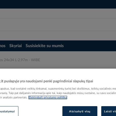
nos
Skyriai
Susisiekite su mumis
mos 24x34 L-2.97m - WIBE
E
t.lt puslapyje yra naudojami penki pagrindiniai slapukų tipai
pukus, kad svetainė veiktų tinkamai, suasmenintų turinį bei skelbimus, teiktų socialinės me
 srautą. Taip pat dalijamės informacija apie tai, kaip naudojatės mūsų svetaine, su savo sociali
r analizės partneriais.
Elektrobalt privatumo politika
Elektrobalt prekės kodas
EAN kodas
73216
nustatymai
Atsisakyti visų
Leisti v
Gamintojo prekės kodas