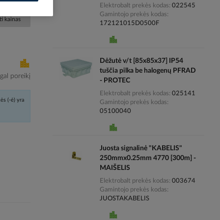
Elektrobalt prekės kodas
022545
Gamintojo prekės kodas
i kainas
172121015D0500F
Dėžutė v/t [85x85x37] IP54
tuščia pilka be halogenų PFRAD
al poreikį
- PROTEC
Elektrobalt prekės kodas
025141
ės (-ė) yra
Gamintojo prekės kodas
05100040
Juosta signalinė "KABELIS"
250mmx0.25mm 4770 [300m] -
MAIŠELIS
Elektrobalt prekės kodas
003674
Gamintojo prekės kodas
JUOSTAKABELIS