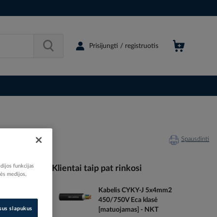
Prisijungti / registruotis
Spausdinti
dijos funkcijas
Klientai taip pat rinkosi
nės medijos,
Kabelis CYKY-J 5x4mm2
007031
450/750V Eca klasė
77211029
isus slapukus
[matuojamas] - NKT
721102