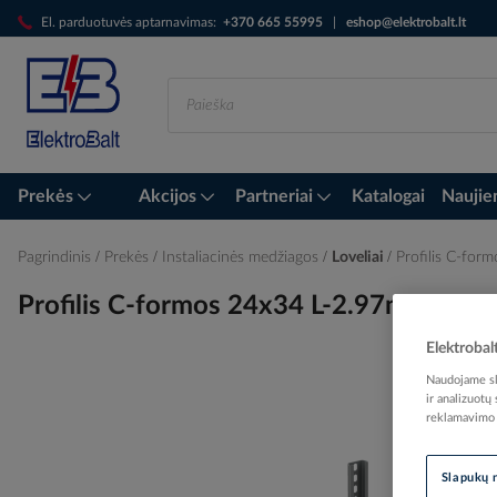
Skip
El. parduotuvės aptarnavimas:
+370 665 55995
|
eshop@elektrobalt.lt
to
Content
Prekės
Akcijos
Partneriai
Katalogai
Naujie
Pagrindinis
Prekės
Instaliacinės medžiagos
Loveliai
Profilis C-for
Profilis C-formos 24x34 L-2.97m - WIB
Elektrobal
Naudojame sla
ir analizuotų
Skip
reklamavimo i
to
the
end
Slapukų 
of