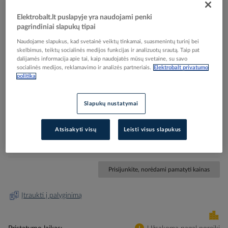
Elektrobalt.lt puslapyje yra naudojami penki
pagrindiniai slapukų tipai
Naudojame slapukus, kad svetainė veiktų tinkamai, suasmenintų turinį bei
skelbimus, teiktų socialinės medijos funkcijas ir analizuotų srautą. Taip pat
Skip
Reali prekė gali skirtis nuo pavaizduotos nuotraukoje
dalijamės informacija apie tai, kaip naudojatės mūsų svetaine, su savo
socialinės medijos, reklamavimo ir analizės partneriais.
Elektrobalt privatumo
to
politika
Presas (trapecija) 0.5-16mm2 gilziniams / gilziniams
the
beginning
izoliuotiems antgaliams - CIMCO
of
Slapukų nustatymai
the
images
Elektrobalt prekės kodas
005504
gallery
Atsisakyti visų
Leisti visus slapukus
EAN kodas
4021103061206
Gamintojo prekės kodas
106120
Prisijunkite, norėdami pamatyti kainas
Įtraukti į palyginimą