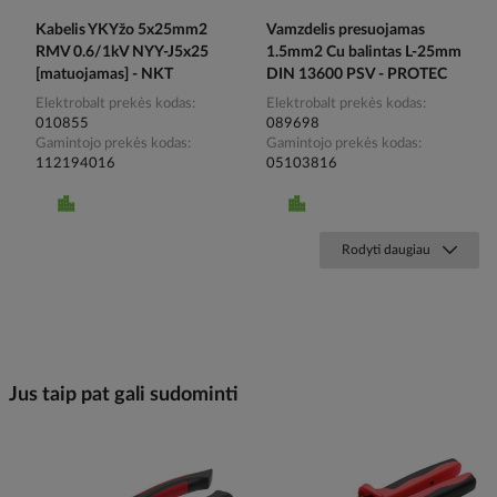
Kabelis YKYžo 5x25mm2
Vamzdelis presuojamas
RMV 0.6/1kV NYY-J5x25
1.5mm2 Cu balintas L-25mm
[matuojamas] - NKT
DIN 13600 PSV - PROTEC
Elektrobalt prekės kodas
Elektrobalt prekės kodas
010855
089698
Gamintojo prekės kodas
Gamintojo prekės kodas
112194016
05103816
Rodyti daugiau
Jus taip pat gali sudominti