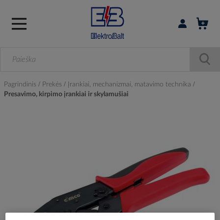
Prisijungti / r
Pagrindinis
Prekės
Įrankiai, mechanizmai, matavimo technika
Presavimo, kirpimo įrankiai ir skylamušiai
Skip
to
the
end
of
the
images
gallery