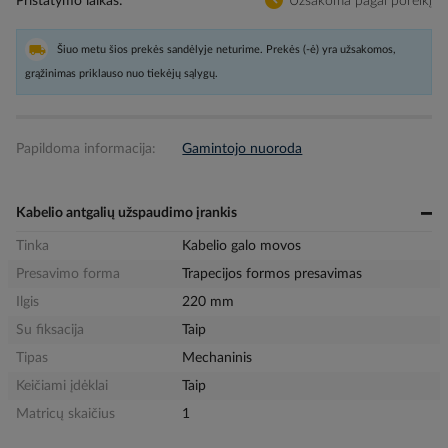
Pristatymo laikas
Užsakoma pagal poreikį
Šiuo metu šios prekės sandėlyje neturime. Prekės (-ė) yra užsakomos,
grąžinimas priklauso nuo tiekėjų sąlygų.
Papildoma informacija:
Gamintojo nuoroda
Kabelio antgalių užspaudimo įrankis
Tinka
Kabelio galo movos
Presavimo forma
Trapecijos formos presavimas
Ilgis
220 mm
Su fiksacija
Taip
Tipas
Mechaninis
Keičiami įdėklai
Taip
Matricų skaičius
1