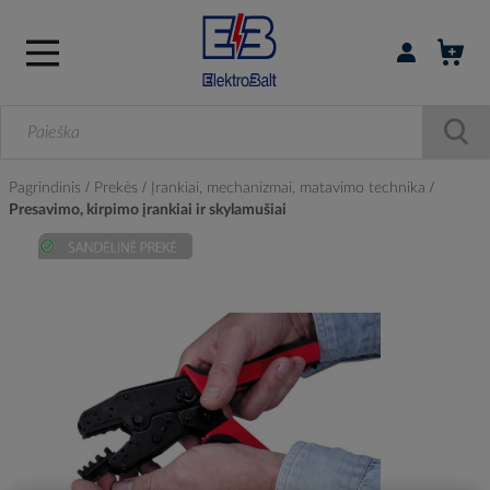
Prisijungti / r
Pagrindinis
Prekės
Įrankiai, mechanizmai, matavimo technika
Presavimo, kirpimo įrankiai ir skylamušiai
Skip
to
the
end
of
the
images
gallery