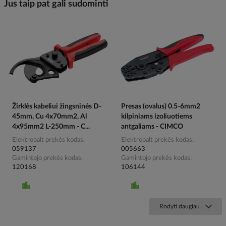
Jus taip pat gali sudominti
Žirklės kabeliui žingsninės D-
Presas (ovalus) 0.5-6mm2
45mm, Cu 4x70mm2, Al
kilpiniams izoliuotiems
4x95mm2 L-250mm - C...
antgaliams - CIMCO
Elektrobalt prekės kodas
Elektrobalt prekės kodas
059137
005663
Gamintojo prekės kodas
Gamintojo prekės kodas
120168
106144
Rodyti daugiau