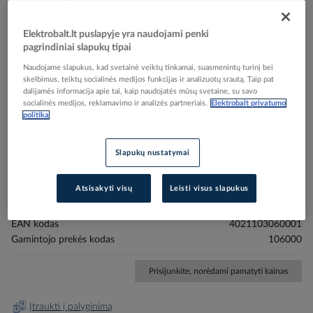
Elektrobalt.lt puslapyje yra naudojami penki
pagrindiniai slapukų tipai
Naudojame slapukus, kad svetainė veiktų tinkamai, suasmenintų turinį bei
skelbimus, teiktų socialinės medijos funkcijas ir analizuotų srautą. Taip pat
dalijamės informacija apie tai, kaip naudojatės mūsų svetaine, su savo
Skip
Reali prekė gali skirtis nuo pavaizduotos nuotraukoje
socialinės medijos, reklamavimo ir analizės partneriais.
Elektrobalt privatumo
to
politika
Presas su 3 matricomis: 106010 kilpine izoliuota
the
beginning
0.5-6mm2, 106011 kilpine 0.5-10mm2, 106012
Slapukų nustatymai
of
gilzine 0.5-10mm2 - CIMCO
the
images
Atsisakyti visų
Leisti visus slapukus
gallery
Elektrobalt prekės kodas
022172
EAN kodas
4021103060001
Gamintojo prekės kodas
106000
Prisijunkite, norėdami pamatyti kainas
Įtraukti į palyginimą