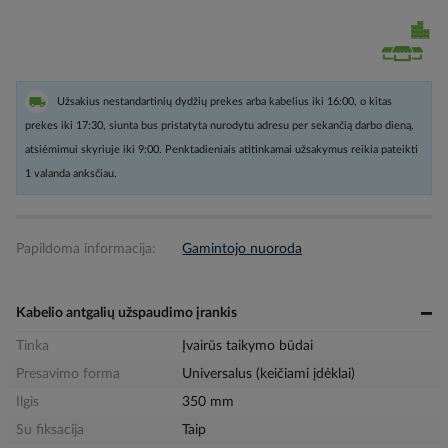
Užsakius nestandartinių dydžių prekes arba kabelius iki 16:00, o kitas
prekes iki 17:30, siunta bus pristatyta nurodytu adresu per sekančią darbo dieną,
atsiėmimui skyriuje iki 9:00. Penktadieniais atitinkamai užsakymus reikia pateikti
1 valanda anksčiau.
Papildoma informacija:
Gamintojo nuoroda
Kabelio antgalių užspaudimo įrankis
Tinka
Įvairūs taikymo būdai
Presavimo forma
Universalus (keičiami įdėklai)
Ilgis
350 mm
Su fiksacija
Taip