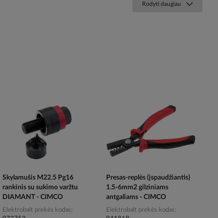
Rodyti daugiau
Skylamušis M22.5 Pg16
Presas-replės (įspaudžiantis)
rankinis su sukimo varžtu
1.5-6mm2 gilziniams
DIAMANT - CIMCO
antgaliams - CIMCO
Elektrobalt prekės kodas
Elektrobalt prekės kodas