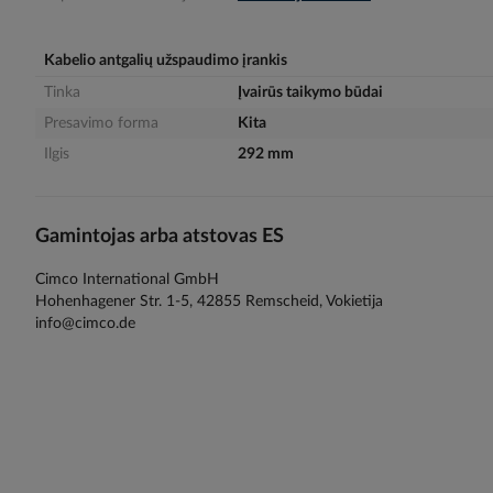
gallery
Kabelio antgalių užspaudimo įrankis
Tinka
Įvairūs taikymo būdai
Presavimo forma
Kita
Ilgis
292 mm
Gamintojas arba atstovas ES
Cimco International GmbH
Hohenhagener Str. 1-5, 42855 Remscheid, Vokietija
info@cimco.de