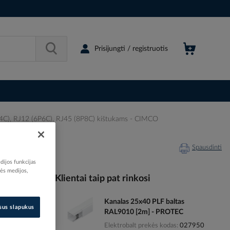
Prisijungti / registruotis
4C), RJ12 (6P6C), RJ45 (8P8C) kištukams - CIMCO
CIMCO
Spausdinti
dijos funkcijas
nės medijos,
Klientai taip pat rinkosi
Kanalas 25x40 PLF baltas
043790
isus slapukus
RAL9010 [2m] - PROTEC
03062005
Elektrobalt prekės kodas
027950
106200