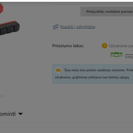
Prisijunkite, norėdami pamatyt
Įtraukti į palyginimą
Pristatymo laikas
Užsakoma pag
kiek
Šiuo metu šios prekės sandėlyje neturime. Prek
užsakomos, grąžinimas priklauso nuo tiekėjų sąlygų.
oje
dominti