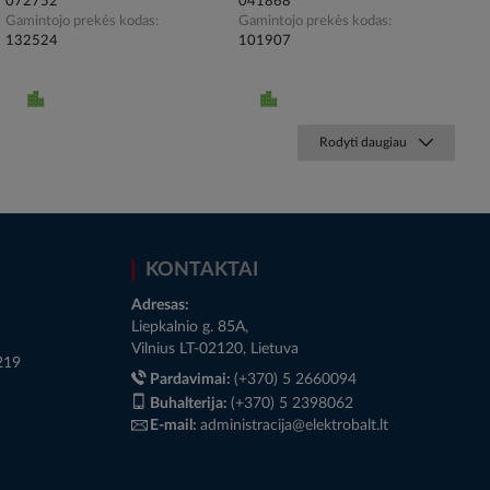
072752
041868
Gamintojo prekės kodas
Gamintojo prekės kodas
132524
101907
Rodyti daugiau
KONTAKTAI
Adresas:
Liepkalnio g. 85A,
Vilnius LT-02120, Lietuva
219
Pardavimai:
(+370) 5 2660094
Buhalterija:
(+370) 5 2398062
E-mail:
administracija@elektrobalt.lt