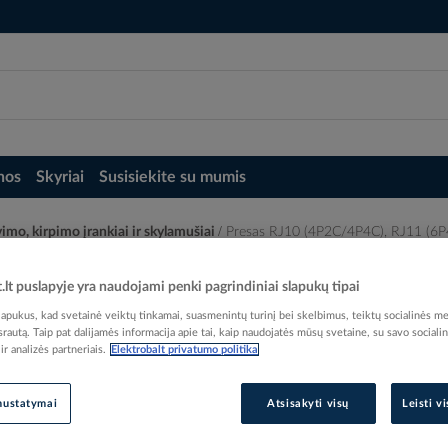
nos
Skyriai
Susisiekite su mumis
imo, kirpimo įrankiai ir skylamušiai
Presas RJ10 (4P2C/4P4C), RJ11 (6P
 RJ12 (6P6C), RJ45 (8P8C) kištukams - 
t.lt puslapyje yra naudojami penki pagrindiniai slapukų tipai
pukus, kad svetainė veiktų tinkamai, suasmenintų turinį bei skelbimus, teiktų socialinės me
 srautą. Taip pat dalijamės informacija apie tai, kaip naudojatės mūsų svetaine, su savo sociali
r analizės partneriais.
Elektrobalt privatumo politika
Elektrobalt prekės kodas
nustatymai
Atsisakyti visų
Leisti v
EAN kodas
40211
Gamintojo prekės kodas