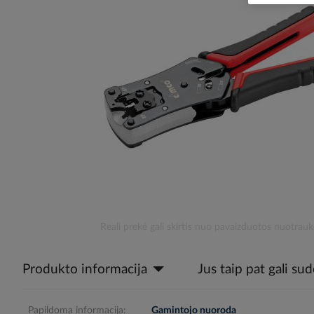
the
images
gallery
Skip
Reali prekė gali skirtis nuo pavaizduotos nuotrauk
to
the
Produkto informacija
Jus taip pat gali su
beginning
of
the
images
Papildoma informacija:
Gamintojo nuoroda