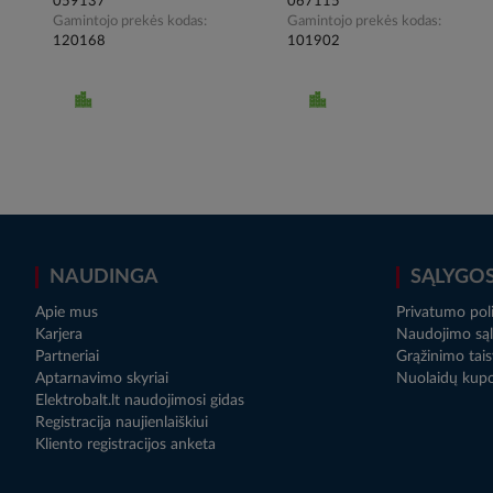
059137
067115
Gamintojo prekės kodas
Gamintojo prekės kodas
120168
101902
NAUDINGA
SĄLYGO
Apie mus
Privatumo poli
Karjera
Naudojimo sąl
Partneriai
Grąžinimo tais
Aptarnavimo skyriai
Nuolaidų kup
Elektrobalt.lt naudojimosi gidas
Registracija naujienlaiškiui
Kliento registracijos anketa