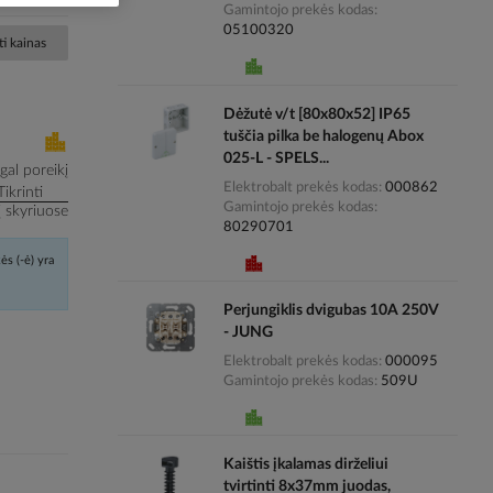
Gamintojo prekės kodas
05100320
i kainas
Dėžutė v/t [80x80x52] IP65
tuščia pilka be halogenų Abox
025-L - SPELS...
al poreikį
Elektrobalt prekės kodas
000862
Tikrinti
Gamintojo prekės kodas
į skyriuose
80290701
ės (-ė) yra
Perjungiklis dvigubas 10A 250V
- JUNG
Elektrobalt prekės kodas
000095
Gamintojo prekės kodas
509U
Kaištis įkalamas dirželiui
tvirtinti 8x37mm juodas,