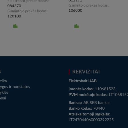
022172
Elektrobalt prekės kodas
Gamintojo prekės kodas
084370
106000
Gamintojo prekės kodas
120100
S
REKVIZITAI
tika
Elektrobalt UAB
ygos ir nuostatos
Įmonės kodas:
110681523
yklės
PVM mokėtojo kodas:
LT106815
onai
Bankas:
AB SEB bankas
Banko kodas:
70440
Atsiskaitomoji sąskaita:
LT247044060000392225