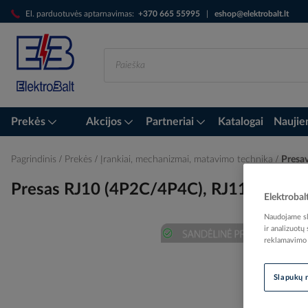
Skip
El. parduotuvės aptarnavimas:
+370 665 55995
|
eshop@elektrobalt.lt
to
Content
Prekės
Akcijos
Partneriai
Katalogai
Naujie
Pagrindinis
Prekės
Įrankiai, mechanizmai, matavimo technika
Presav
Presas RJ10 (4P2C/4P4C), RJ11 (6P4C),
Elektrobal
Naudojame sla
ir analizuotų
reklamavimo i
Skip
to
the
Slapukų 
end
of