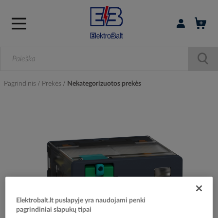
Prisijungti / r
Pagrindinis
Prekės
Nekategorizuotos prekės
Skip
to
the
end
of
the
images
gallery
Elektrobalt.lt puslapyje yra naudojami penki
pagrindiniai slapukų tipai