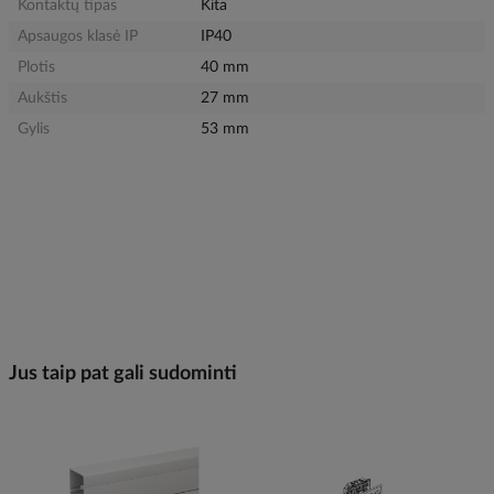
Kontaktų tipas
Kita
Apsaugos klasė IP
IP40
Plotis
40 mm
Aukštis
27 mm
Gylis
53 mm
Jus taip pat gali sudominti