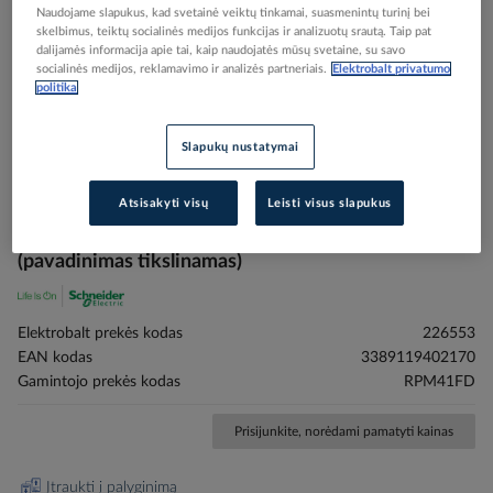
Naudojame slapukus, kad svetainė veiktų tinkamai, suasmenintų turinį bei
skelbimus, teiktų socialinės medijos funkcijas ir analizuotų srautą. Taip pat
dalijamės informacija apie tai, kaip naudojatės mūsų svetaine, su savo
socialinės medijos, reklamavimo ir analizės partneriais.
Elektrobalt privatumo
politika
Skip
Reali prekė gali skirtis nuo pavaizduotos nuotraukoje
to
Slapukų nustatymai
power plug-in relay - Zelio RPM - 4 C/O - 110 V DC,
the
beginning
RPM41FD, AUTOMATION PANEL OFFER,
of
CONTROL PANEL COMPONENTS, CONTROL
Atsisakyti visų
Leisti visus slapukus
the
PANEL COMPONENTS - SCHNEIDER ELECTRIC
images
(pavadinimas tikslinamas)
gallery
Elektrobalt prekės kodas
226553
EAN kodas
3389119402170
Gamintojo prekės kodas
RPM41FD
Prisijunkite, norėdami pamatyti kainas
Įtraukti į palyginimą