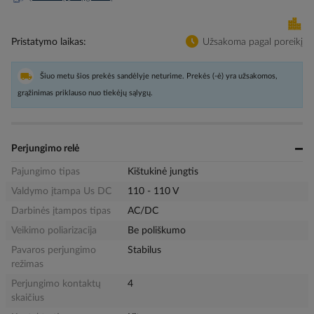
Pristatymo laikas
Užsakoma pagal poreikį
Šiuo metu šios prekės sandėlyje neturime. Prekės (-ė) yra užsakomos,
grąžinimas priklauso nuo tiekėjų sąlygų.
Perjungimo relė
Pajungimo tipas
Kištukinė jungtis
Valdymo įtampa Us DC
110 - 110 V
Darbinės įtampos tipas
AC/DC
Veikimo poliarizacija
Be poliškumo
Pavaros perjungimo
Stabilus
režimas
Perjungimo kontaktų
4
skaičius