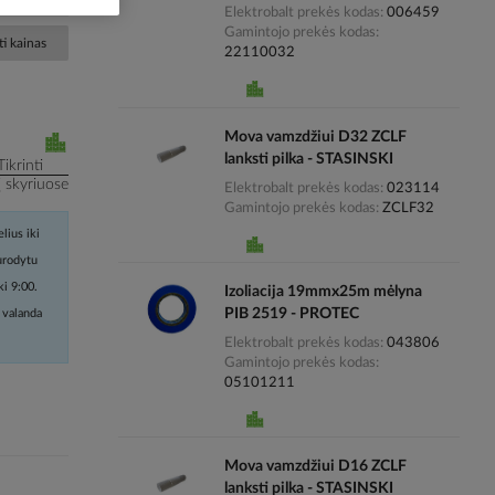
Elektrobalt prekės kodas
006459
Gamintojo prekės kodas
i kainas
22110032
Mova vamzdžiui D32 ZCLF
lanksti pilka - STASINSKI
Tikrinti
į skyriuose
Elektrobalt prekės kodas
023114
Gamintojo prekės kodas
ZCLF32
lius iki
nurodytu
ki 9:00.
Izoliacija 19mmx25m mėlyna
PIB 2519 - PROTEC
 valanda
Elektrobalt prekės kodas
043806
Gamintojo prekės kodas
05101211
Mova vamzdžiui D16 ZCLF
lanksti pilka - STASINSKI