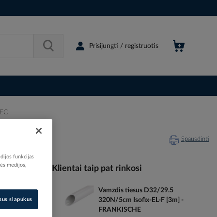
Prisijungti / registruotis
TEC
Spausdinti
dijos funkcijas
nės medijos,
Klientai taip pat rinkosi
Vamzdis tiesus D32/29.5
043797
isus slapukus
320N/5cm Isofix-EL-F [3m] -
05116584
FRANKISCHE
05101658