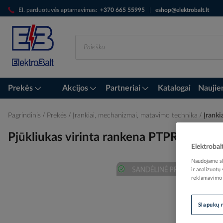
Skip
El. parduotuvės aptarnavimas:
+370 665 55995
|
eshop@elektrobalt.lt
to
Content
Prekės
Akcijos
Partneriai
Katalogai
Naujie
Pagrindinis
Prekės
Įrankiai, mechanizmai, matavimo technika
Įrankia
Pjūkliukas virinta rankena PTPR (gele
Elektrobal
Naudojame sla
ir analizuotų
reklamavimo i
Skip
to
the
Slapukų 
end
of