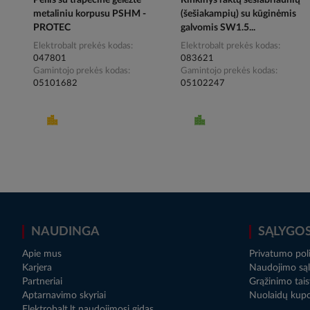
Peilis su trapecine geležte
Rinkinys raktų šešiabriaunių
metaliniu korpusu PSHM -
(šešiakampių) su kūginėmis
PROTEC
galvomis SW1.5...
Elektrobalt prekės kodas
Elektrobalt prekės kodas
047801
083621
Gamintojo prekės kodas
Gamintojo prekės kodas
05101682
05102247
NAUDINGA
SĄLYGO
Apie mus
Privatumo poli
Karjera
Naudojimo sąl
Partneriai
Grąžinimo tais
Aptarnavimo skyriai
Nuolaidų kup
Elektrobalt.lt naudojimosi gidas