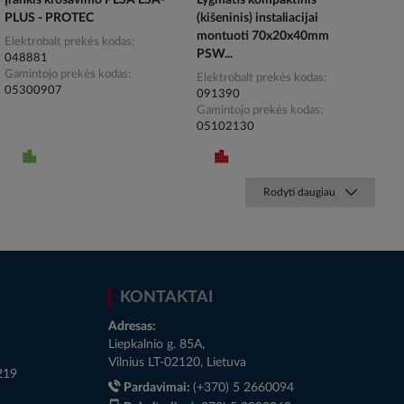
Įrankis krosavimo PLSA LSA-
Lygmatis kompaktinis
PLUS - PROTEC
(kišeninis) instaliacijai
montuoti 70x20x40mm
Elektrobalt prekės kodas
PSW...
048881
Gamintojo prekės kodas
Elektrobalt prekės kodas
05300907
091390
Gamintojo prekės kodas
05102130
Rodyti daugiau
KONTAKTAI
Adresas:
Liepkalnio g. 85A,
Vilnius LT-02120, Lietuva
219
Pardavimai:
(+370) 5 2660094