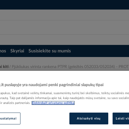
nos
Skyriai
Susisiekite su mumis
i kiti
Pjūkliukas virinta rankena PTPR (geležtės 052033/052034) - PRO
žtės 052033/052034) - PROTEC
t.lt puslapyje yra naudojami penki pagrindiniai slapukų tipai
pukus, kad svetainė veiktų tinkamai, suasmenintų turinį bei skelbimus, teiktų socialinės me
 srautą. Taip pat dalijamės informacija apie tai, kaip naudojatės mūsų svetaine, su savo sociali
r analizės partneriais.
Elektrobalt privatumo politika
Elektrobalt prekės kodas
nustatymai
Atsisakyti visų
Leisti v
EAN kodas
40167
Gamintojo prekės kodas