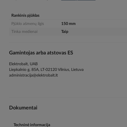
gallery
Rankinis pjūklas
Pjūklo ašmenų ilgis
150 mm
Tinka medienai
Taip
Gamintojas arba atstovas ES
Elektrobalt, UAB
Liepkalnio g. 85A, LT-02120 Vilnius, Lietuva
administracija@elektrobalt.lt
Dokumentai
Techninė informacija