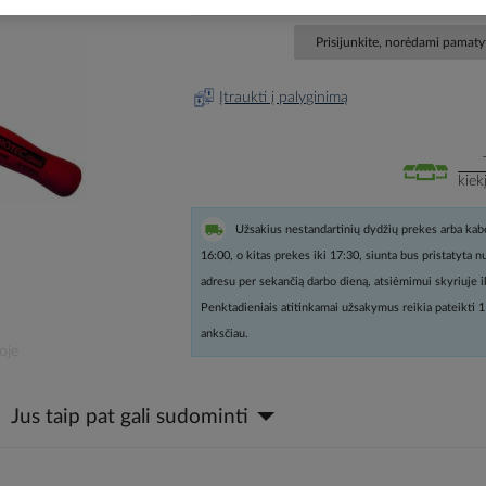
Prisijunkite, norėdami pamatyt
Įtraukti į palyginimą
kiek
Užsakius nestandartinių dydžių prekes arba kabe
16:00, o kitas prekes iki 17:30, siunta bus pristatyta 
adresu per sekančią darbo dieną, atsiėmimui skyriuje i
Penktadieniais atitinkamai užsakymus reikia pateikti 1
anksčiau.
oje
Jus taip pat gali sudominti