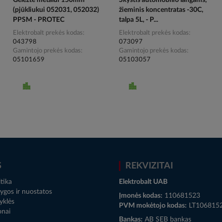
Geležtė metalui 150mm
Skystis automobilio langams,
(pjūkliukui 052031, 052032)
žieminis koncentratas -30C,
PPSM - PROTEC
talpa 5L, - P...
Elektrobalt prekės kodas
Elektrobalt prekės kodas
043798
073097
Gamintojo prekės kodas
Gamintojo prekės kodas
05101659
05103057
S
REKVIZITAI
tika
Elektrobalt UAB
ygos ir nuostatos
Įmonės kodas:
110681523
yklės
PVM mokėtojo kodas:
LT106815
onai
Bankas:
AB SEB bankas