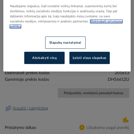
Naudojame slapukus, kad svetainė veiktų tinkamai, suasmenintų turinį bei
skelbimus, teiktų socialinės medijos funkcijas ir analizuotų srautą. Taip pat
dalijamės informacija apie tai, kaip naudojatės mūsų svetaine, su savo
socialinės medijos, reklamavimo ir analizės partneriais.
Elektrobalt privatumo
politika
Skip
Reali prekė gali skirtis nuo pavaizduotos nuotraukoje
to
Slapukų nustatymai
Pjūklas diskinis akumuliatorinis 18V D165x20mm
the
beginning
5000aps/min su AWS funkcija LXT - MAKITA
of
Atsisakyti visų
Leisti visus slapukus
the
images
Elektrobalt prekės kodas
201613
gallery
Gamintojo prekės kodas
DHS661ZU
Prisijunkite, norėdami pamatyti kainas
Įtraukti į palyginimą
Pristatymo laikas
Užsakoma pagal poreikį