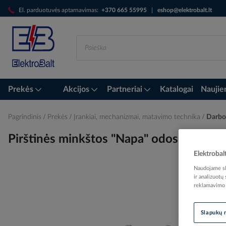
Skip
El. parduotuvės aptarnavimas:
+370 665 55995
|
eshop@elektrobalt.lt
to
Content
Prekės
Akcijos
Partneriai
Katalogai
Naujie
Pagrindinis
Prekės
Įrankiai, mechanizmai, matavimo technika
Darbo 
Pirštinės minkštos "Napa" odos 9-dyd
Elektrobal
Naudojame sla
ir analizuotų
Skip
reklamavimo i
to
the
Slapukų 
end
of