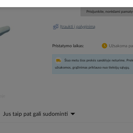
Prisijunkite, norėdami pamatyt
Įtraukti į palyginimą
Pristatymo laikas
Užsakoma pag
Šiuo metu šios prekės sandėlyje neturime. Prek
užsakomos, grąžinimas priklauso nuo tiekėjų sąlygų.
oje
Jus taip pat gali sudominti