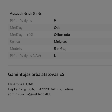
gallery
Apsauginės pirštinės
Pirštinės dydis
9
Medžiaga
Oda
Medžiagos rūšis
Ožkos oda
Spalva
Mėlynas
Modelis
5 pirštų
Pirštinės dydis (JAV)
L
Gamintojas arba atstovas ES
Elektrobalt, UAB
Liepkalnio g. 85A, LT-02120 Vilnius, Lietuva
administracija@elektrobalt.lt