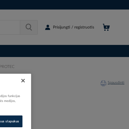
Prisijungti / registruotis
- PROTEC
Spausdinti
dijos funkcijas
nės medijos,
203247
05157693
isus slapukus
05105769