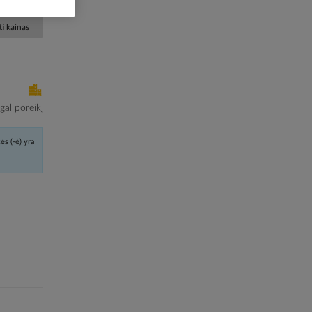
i kainas
al poreikį
ės (-ė) yra