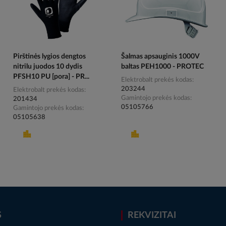
Pirštinės lygios dengtos
Šalmas apsauginis 1000V
nitrilu juodos 10 dydis
baltas PEH1000 - PROTEC
PFSH10 PU [pora] - PR...
Elektrobalt prekės kodas
203244
Elektrobalt prekės kodas
Gamintojo prekės kodas
201434
05105766
Gamintojo prekės kodas
05105638
S
REKVIZITAI