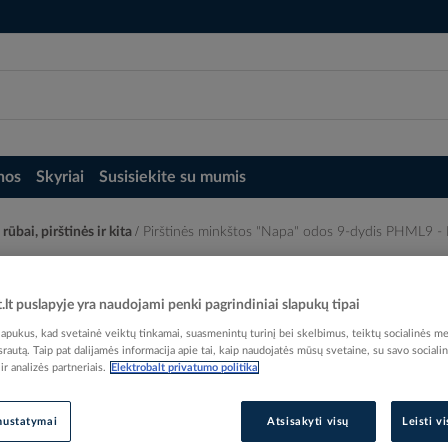
nos
Skyriai
Susisiekite su mumis
rūbai, pirštinės ir kita
Pirštinės minkštos "Napa" odos 9-dydis PHML9 
is PHML9 - PROTEC
t.lt puslapyje yra naudojami penki pagrindiniai slapukų tipai
pukus, kad svetainė veiktų tinkamai, suasmenintų turinį bei skelbimus, teiktų socialinės me
 srautą. Taip pat dalijamės informacija apie tai, kaip naudojatės mūsų svetaine, su savo sociali
r analizės partneriais.
Elektrobalt privatumo politika
Elektrobalt prekės kodas
EAN kodas
40167
nustatymai
Atsisakyti visų
Leisti v
Gamintojo prekės kodas