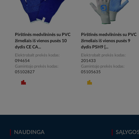
Pirštinės medvilninės su PVC
Pirštinės medvilninės su PVC
žirneliais iš vienos pusės 10
žirneliais iš vienos pusės 9
dydis CE CA...
dydis PSH9 [...
Elektrobalt prekės kodas
Elektrobalt prekės kodas
094654
201433
Gamintojo prekės kodas
Gamintojo prekės kodas
05102827
05105635
NAUDINGA
SĄLYGO