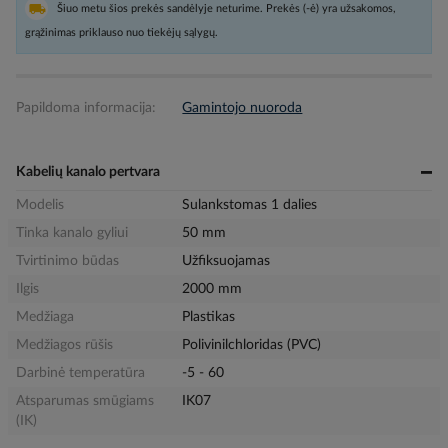
Šiuo metu šios prekės sandėlyje neturime. Prekės (-ė) yra užsakomos,
grąžinimas priklauso nuo tiekėjų sąlygų.
Papildoma informacija:
Gamintojo nuoroda
Kabelių kanalo pertvara
Modelis
Sulankstomas 1 dalies
Tinka kanalo gyliui
50 mm
Tvirtinimo būdas
Užfiksuojamas
Ilgis
2000 mm
Medžiaga
Plastikas
Medžiagos rūšis
Polivinilchloridas (PVC)
Darbinė temperatūra
-5 - 60
Atsparumas smūgiams
IK07
(IK)