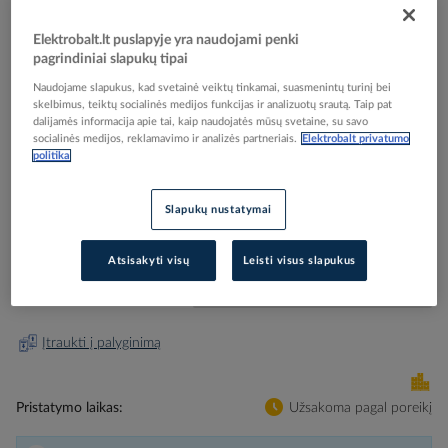
Elektrobalt.lt puslapyje yra naudojami penki
pagrindiniai slapukų tipai
Naudojame slapukus, kad svetainė veiktų tinkamai, suasmenintų turinį bei
Skip
Reali prekė gali skirtis nuo pavaizduotos nuotraukoje
skelbimus, teiktų socialinės medijos funkcijas ir analizuotų srautą. Taip pat
to
dalijamės informacija apie tai, kaip naudojatės mūsų svetaine, su savo
Pertvara H-35/50mm DLP 10582 [24m] - LEGRAND
the
socialinės medijos, reklamavimo ir analizės partneriais.
Elektrobalt privatumo
politika
beginning
of
the
Elektrobalt prekės kodas
043078
Slapukų nustatymai
images
EAN kodas
3245060105822
gallery
Gamintojo prekės kodas
010582
Atsisakyti visų
Leisti visus slapukus
Prisijunkite, norėdami pamatyti kainas
Įtraukti į palyginimą
Pristatymo laikas
Užsakoma pagal poreikį