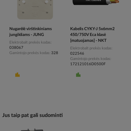
Nugarėlė virštinkiniams
Kabelis CYKY-J 5x6mm2
jungikliams - JUNG
450/750V Eca klasė
[matuojamas] - NKT
Elektrobalt prekės kodas
038067
Elektrobalt prekės kodas
Gamintojo prekės kodas
328
022546
Gamintojo prekės kodas
172121016D0500F
Jus taip pat gali sudominti