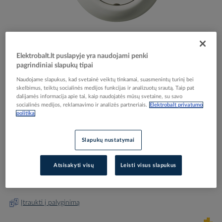
Elektrobalt.lt puslapyje yra naudojami penki
Skip
Reali prekė gali skirtis nuo pavaizduotos nuotraukoje
pagrindiniai slapukų tipai
to
Perjungiklis v/t viengubas varžtiniai kontaktai
the
Naudojame slapukus, kad svetainė veiktų tinkamai, suasmenintų turinį bei
beginning
baltos spalvos 16A 250V AC Renova - SCHNEIDER
skelbimus, teiktų socialinės medijos funkcijas ir analizuotų srautą. Taip pat
of
dalijamės informacija apie tai, kaip naudojatės mūsų svetaine, su savo
ELECTRIC
socialinės medijos, reklamavimo ir analizės partneriais.
Elektrobalt privatumo
the
politika
images
gallery
Elektrobalt prekės kodas
209394
Slapukų nustatymai
EAN kodas
3606480331053
Gamintojo prekės kodas
WDE006822
Atsisakyti visų
Leisti visus slapukus
Prisijunkite, norėdami pamatyti kainas
Įtraukti į palyginimą