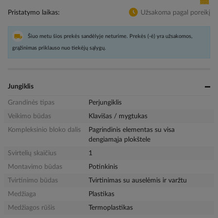
Pristatymo laikas
Užsakoma pagal poreikį
Šiuo metu šios prekės sandėlyje neturime. Prekės (-ė) yra užsakomos,
grąžinimas priklauso nuo tiekėjų sąlygų.
Jungiklis
Grandinės tipas
Perjungiklis
Veikimo būdas
Klavišas / mygtukas
Kompleksinio bloko dalis
Pagrindinis elementas su visa
dengiamąja plokštele
Svirtelių skaičius
1
Montavimo būdas
Potinkinis
Tvirtinimo būdas
Tvirtinimas su auselėmis ir varžtu
Medžiaga
Plastikas
Medžiagos rūšis
Termoplastikas