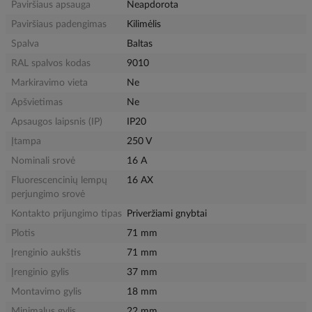
Paviršiaus apsauga
Neapdorota
Paviršiaus padengimas
Kilimėlis
Spalva
Baltas
RAL spalvos kodas
9010
Markiravimo vieta
Ne
Apšvietimas
Ne
Apsaugos laipsnis (IP)
IP20
Įtampa
250 V
Nominali srovė
16 A
Fluorescencinių lempų
16 AX
perjungimo srovė
Kontakto prijungimo tipas
Priveržiami gnybtai
Plotis
71 mm
Įrenginio aukštis
71 mm
Įrenginio gylis
37 mm
Montavimo gylis
18 mm
Minimalus gylis
22 mm